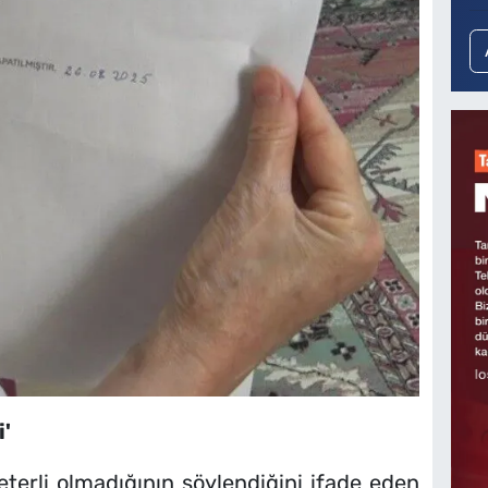
'
eterli olmadığının söylendiğini ifade eden