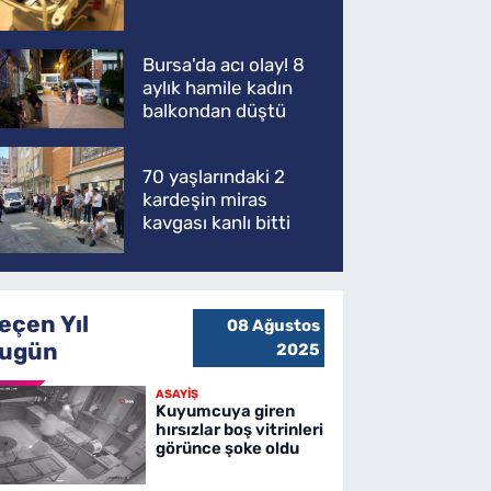
Bursa'da acı olay! 8
aylık hamile kadın
balkondan düştü
70 yaşlarındaki 2
kardeşin miras
kavgası kanlı bitti
eçen Yıl
08 Ağustos
ugün
2025
ASAYİŞ
Kuyumcuya giren
hırsızlar boş vitrinleri
görünce şoke oldu