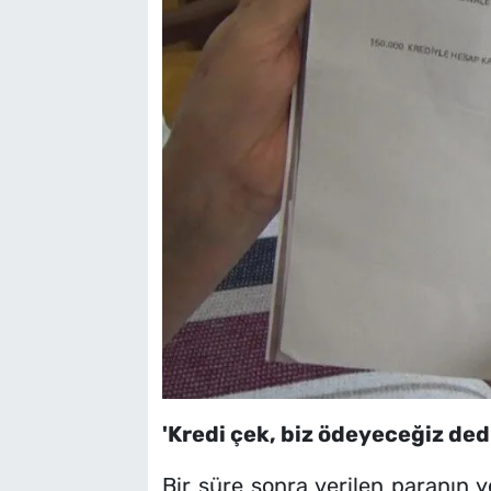
'Kredi çek, biz ödeyeceğiz dedi
Bir süre sonra verilen paranın y