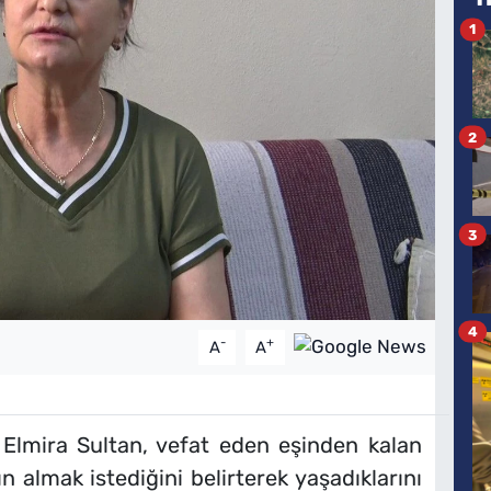
1
2
3
4
-
+
A
A
n Elmira Sultan, vefat eden eşinden kalan
n almak istediğini belirterek yaşadıklarını