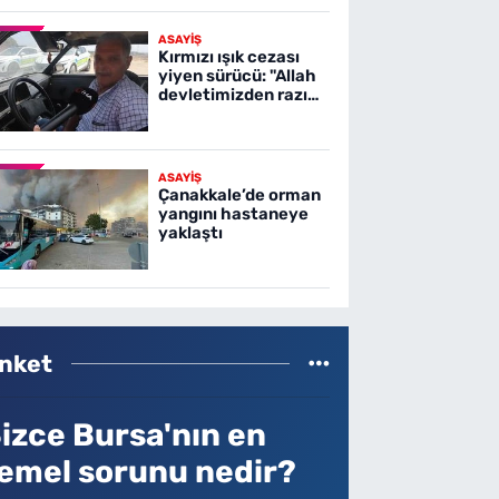
ASAYİŞ
Kırmızı ışık cezası
yiyen sürücü: "Allah
devletimizden razı
olsun"
ASAYİŞ
Çanakkale’de orman
yangını hastaneye
yaklaştı
nket
izce Bursa'nın en
emel sorunu nedir?