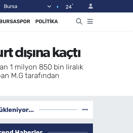
°
Bursa
24
BURSASPOR
POLİTİKA
rt dışına kaçtı
n 1 milyon 850 bin liralık
apan M.G tarafından
ükleniyor...
rend Haberler