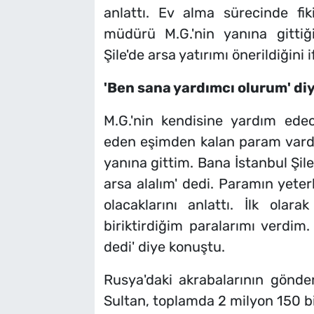
anlattı. Ev alma sürecinde fik
müdürü M.G.'nin yanına gittiğ
Şile'de arsa yatırımı önerildiğini i
'Ben sana yardımcı olurum' di
M.G.'nin kendisine yardım edece
eden eşimden kalan param vardı.
yanına gittim. Bana İstanbul Şile
arsa alalım' dedi. Paramın yeter
olacaklarını anlattı. İlk olar
biriktirdiğim paralarımı verdim.
dedi' diye konuştu.
Rusya'daki akrabalarının gönder
Sultan, toplamda 2 milyon 150 bin 