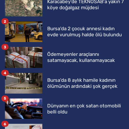
Karacabey'de TEKNOSAB'a yakın 7
köye doğalgaz müjdesi
2
Bursa'da 2 çocuk annesi kadın
evde vurulmuş halde ölü bulundu
3
Ödemeyenler araçlarını
satamayacak, kullanamayacak
4
Bursa'da 8 aylık hamile kadının
ölümünün ardındaki şok gerçek
5
Dünyanın en çok satan otomobili
belli oldu
6