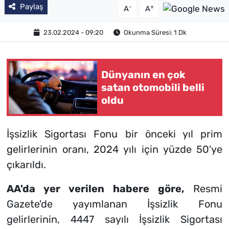
Paylaş
-
+
A
A
23.02.2024 - 09:20
Okunma Süresi: 1 Dk
Dünyanın en çok
satan otomobili belli
oldu
İşsizlik Sigortası Fonu bir önceki yıl prim
gelirlerinin oranı, 2024 yılı için yüzde 50'ye
çıkarıldı.
AA'da yer verilen habere göre,
Resmi
Gazete'de yayımlanan İşsizlik Fonu
gelirlerinin, 4447 sayılı İşsizlik Sigortası