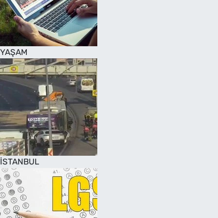
SAĞLIK
TV REHBERİ
YAŞAM
İSTANBUL