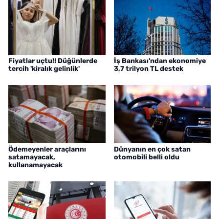
Fiyatlar uçtu!! Düğünlerde
İş Bankası'ndan ekonomiye
tercih 'kiralık gelinlik'
3,7 trilyon TL destek
Ödemeyenler araçlarını
Dünyanın en çok satan
satamayacak,
otomobili belli oldu
kullanamayacak