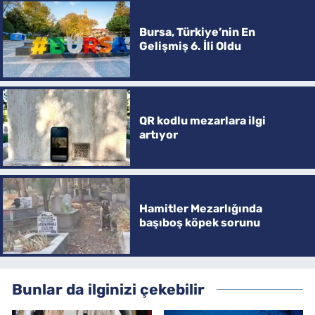
Bursa, Türkiye’nin En
Gelişmiş 6. İli Oldu
QR kodlu mezarlara ilgi
artıyor
Hamitler Mezarlığında
başıboş köpek sorunu
Bunlar da ilginizi çekebilir