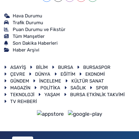
Hava Durumu
Trafik Durumu
Puan Durumu ve Fikstür
Tüm Manşetler
Son Dakika Haberleri
Haber Arşivi
ASAYİŞ
BİLİM
BURSA
BURSASPOR
ÇEVRE
DÜNYA
EĞİTİM
EKONOMİ
GÜNDEM
İNCELEME
KÜLTÜR SANAT
MAGAZİN
POLİTİKA
SAĞLIK
SPOR
TEKNOLOJİ
YAŞAM
BURSA ETKİNLİK TAKVİMİ
TV REHBERİ