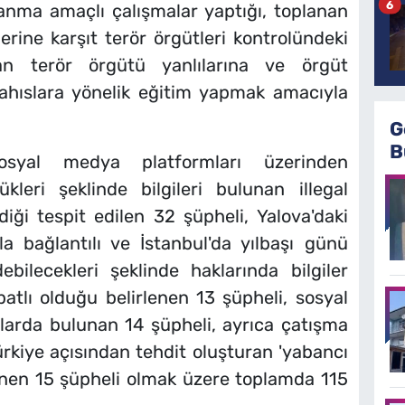
6
nma amaçlı çalışmalar yaptığı, toplanan
lerine karşıt terör örgütleri kontrolündeki
an terör örgütü yanlılarına ve örgüt
ahıslara yönelik eğitim yapmak amacıyla
G
B
osyal medya platformları üzerinden
kleri şeklinde bilgileri bulunan illegal
diği tespit edilen 32 şüpheli, Yalova'daki
rla bağlantılı ve İstanbul'da yılbaşı günü
bilecekleri şeklinde haklarında bilgiler
batlı olduğu belirlenen 13 şüpheli, sosyal
larda bulunan 14 şüpheli, ayrıca çatışma
Türkiye açısından tehdit oluşturan 'yabancı
rlenen 15 şüpheli olmak üzere toplamda 115