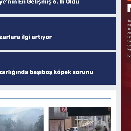
e’nin En Gelişmiş 6. İli Oldu
arlara ilgi artıyor
zarlığında başıboş köpek sorunu