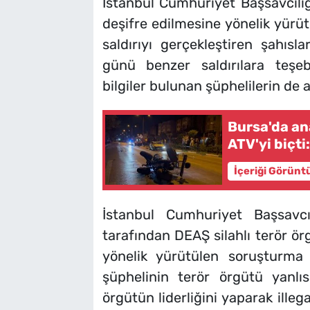
İstanbul Cumhuriyet Başsavcılığ
deşifre edilmesine yönelik yürü
SAĞLIK
saldırıyı gerçekleştiren şahısla
TV REHBERİ
günü benzer saldırılara teşeb
bilgiler bulunan şüphelilerin de
Bursa'da an
ATV'yi biçti:
İçeriği Görünt
İstanbul Cumhuriyet Başsavcı
tarafından DEAŞ silahlı terör ör
yönelik yürütülen soruşturma
şüphelinin terör örgütü yanlıs
örgütün liderliğini yaparak illegal