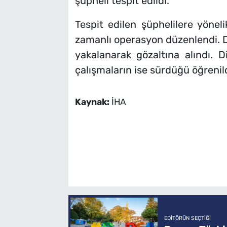
şüpheli tespit edildi.
Tespit edilen şüphelilere yönel
zamanlı operasyon düzenlendi. 
yakalanarak gözaltına alındı. D
çalışmaların ise sürdüğü öğrenild
Kaynak:
İHA
EDITÖRÜN SEÇTIĞI