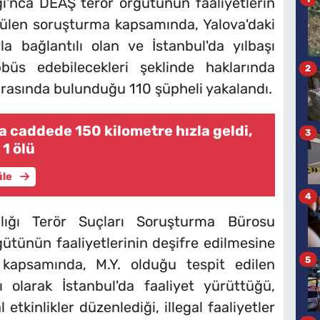
ı'nca DEAŞ terör örgütünün faaliyetlerin
tülen soruşturma kapsamında, Yalova'daki
rla bağlantılı olan ve İstanbul'da yılbaşı
büs edebilecekleri şeklinde haklarında
2
 arasında bulunduğu 110 şüpheli yakalandı.
a caddede 150 kilometre hızla geldi,
3
 1 ölü
üle
4
lığı Terör Suçları Soruşturma Bürosu
gütünün faaliyetlerinin deşifre edilmesine
5
 kapsamında, M.Y. olduğu tespit edilen
ı olarak İstanbul'da faaliyet yürüttüğü,
 etkinlikler düzenlediği, illegal faaliyetler