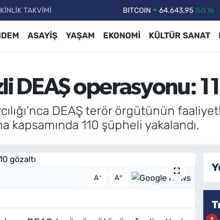
KİNLİK TAKVİMİ
DOLAR
47,6704
%0
EURO
55,0406
%-0.08
NDEM
ASAYİŞ
YAŞAM
EKONOMİ
KÜLTÜR SANAT
STERLİN
64,2143
%0
GRAM ALTIN
6500.87
%0.12
li DEAŞ operasyonu: 11
BİST100
13.799
%70
BITCOIN
64.643,95
%0.16
ılığı'nca DEAŞ terör örgütünün faaliyetl
a kapsamında 110 şüpheli yakalandı.
Y
-
+
A
A
T
1