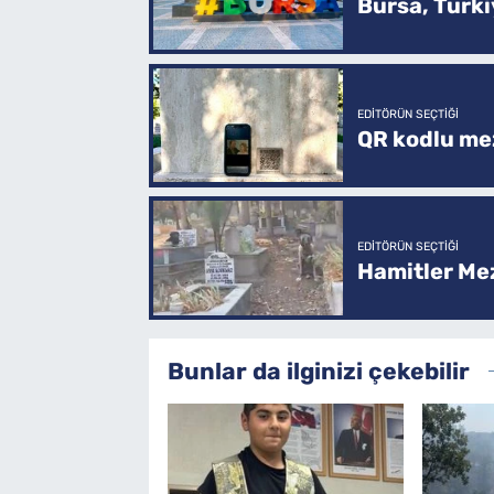
Bursa, Türkiy
EDITÖRÜN SEÇTIĞI
QR kodlu mez
EDITÖRÜN SEÇTIĞI
Hamitler Me
Bunlar da ilginizi çekebilir