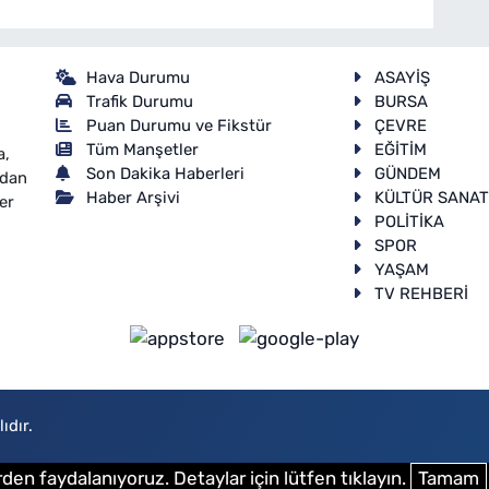
Hava Durumu
ASAYİŞ
Trafik Durumu
BURSA
Puan Durumu ve Fikstür
ÇEVRE
Tüm Manşetler
EĞİTİM
a,
Son Dakika Haberleri
GÜNDEM
ndan
Haber Arşivi
KÜLTÜR SANA
er
POLİTİKA
SPOR
YAŞAM
TV REHBERİ
ıdır.
den faydalanıyoruz. Detaylar için lütfen tıklayın.
Tamam