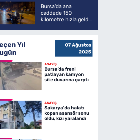
Bursa'da ana
caddede 150
kilometre hızla geldi,
ATV'yi biçti: 1 ölü
eçen Yıl
07 Ağustos
ugün
2025
ASAYİŞ
Bursa’da freni
patlayan kamyon
site duvarına çarptı
ASAYİŞ
Sakarya'da halatı
kopan asansör sonu
oldu, kızı yaralandı