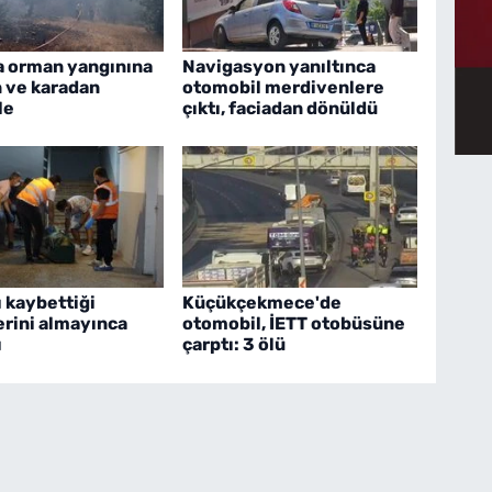
a orman yangınına
Navigasyon yanıltınca
 ve karadan
otomobil merdivenlere
le
çıktı, faciadan dönüldü
 kaybettiği
Küçükçekmece'de
erini almayınca
otomobil, İETT otobüsüne
ı
çarptı: 3 ölü