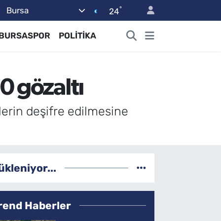
°
Bursa
24
BURSASPOR
POLİTİKA
0 gözaltı
erin deşifre edilmesine
ükleniyor...
rend Haberler