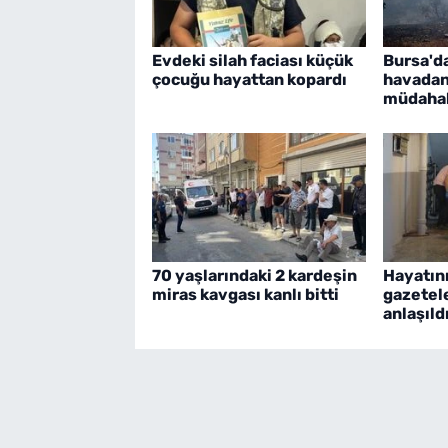
Evdeki silah faciası küçük
Bursa'd
çocuğu hayattan kopardı
havadan
müdaha
70 yaşlarındaki 2 kardeşin
Hayatını
miras kavgası kanlı bitti
gazetel
anlaşıld