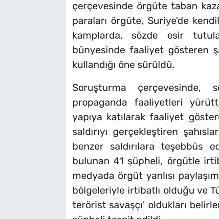
çerçevesinde örgüte taban kaza
paraları örgüte, Suriye'de kendi
kamplarda, sözde esir tutul
bünyesinde faaliyet gösteren ş
kullandığı öne sürüldü.
Soruşturma çerçevesinde, s
propaganda faaliyetleri yürüttü
yapıya katılarak faaliyet göster
saldırıyı gerçekleştiren şahısla
benzer saldırılara teşebbüs ede
bulunan 41 şüpheli, örgütle irti
medyada örgüt yanlısı paylaşım
bölgeleriyle irtibatlı olduğu ve 
terörist savaşçı' oldukları beli