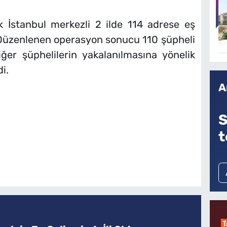
ik İstanbul merkezli 2 ilde 114 adrese eş
Düzenlenen operasyon sonucu 110 şüpheli
iğer şüphelilerin yakalanılmasına yönelik
i.
A
S
t