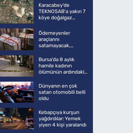
Karacabey'de
TEKNOSAB'a yakın 7
köye doğalgaz
müjdesi
Ödemeyenler
araçlarını
satamayacak,
kullanamayacak
Bursa'da 8 aylık
hamile kadının
ölümünün ardındaki
şok gerçek
Dünyanın en çok
satan otomobili belli
oldu
Kebapçıya kurşun
yağdırdılar: Yemek
yiyen 4 kişi yaralandı