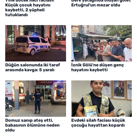
Yine böcek ilacı faciası!
Dere yatağında oluşan gölet
Küçük çocuk hayatını
Ertuğrul'un mezar oldu
kaybetti, 2 şüpheli
tutuklandı
Düğün salonunda iki taraf
İznik Gölü'ne düşen genç
arasında kavga: 5 yaralı
hayatını kaybetti
Domuz sanıp ateş etti,
Evdeki silah faciası küçük
babasının ölümüne neden
çocuğu hayattan kopardı
oldu