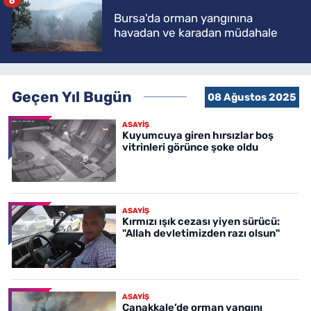
Bursa'da orman yangınına
havadan ve karadan müdahale
Geçen Yıl Bugün
08 Ağustos 2025
ASAYİŞ
Kuyumcuya giren hırsızlar boş
vitrinleri görünce şoke oldu
ASAYİŞ
Kırmızı ışık cezası yiyen sürücü:
"Allah devletimizden razı olsun"
ASAYİŞ
Çanakkale’de orman yangını