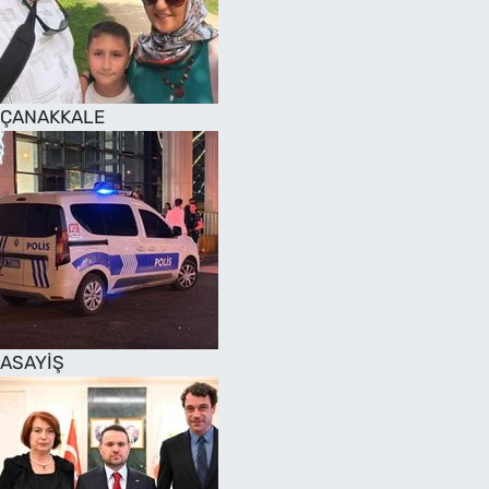
SAĞLIK
TV REHBERİ
ÇANAKKALE
ASAYİŞ