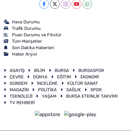
Hava Durumu
Trafik Durumu
Puan Durumu ve Fikstür
Tüm Manşetler
Son Dakika Haberleri
Haber Arşivi
ASAYİŞ
BİLİM
BURSA
BURSASPOR
ÇEVRE
DÜNYA
EĞİTİM
EKONOMİ
GÜNDEM
İNCELEME
KÜLTÜR SANAT
MAGAZİN
POLİTİKA
SAĞLIK
SPOR
TEKNOLOJİ
YAŞAM
BURSA ETKİNLİK TAKVİMİ
TV REHBERİ