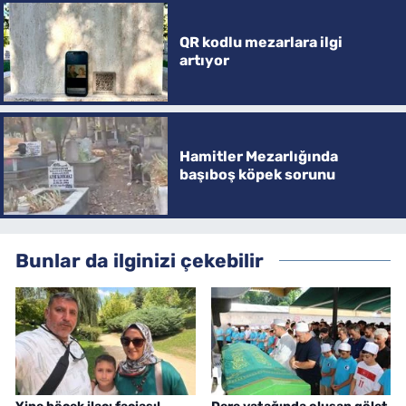
QR kodlu mezarlara ilgi
artıyor
Hamitler Mezarlığında
başıboş köpek sorunu
Bunlar da ilginizi çekebilir