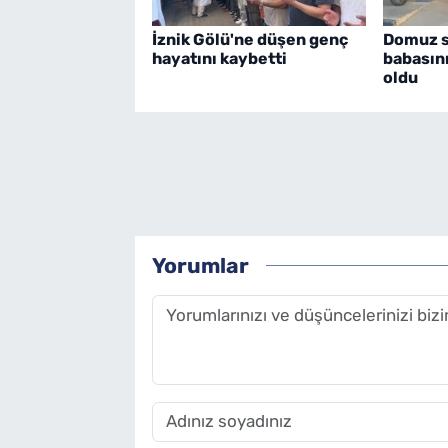
İznik Gölü'ne düşen genç
Domuz sa
hayatını kaybetti
babasın
oldu
Yorumlar