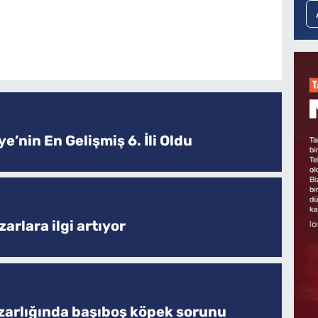
e’nin En Gelişmiş 6. İli Oldu
arlara ilgi artıyor
zarlığında başıboş köpek sorunu