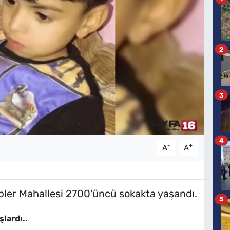
2
3
4
-
+
A
A
pler Mahallesi 2700'üncü sokakta yaşandı.
5
lardı..