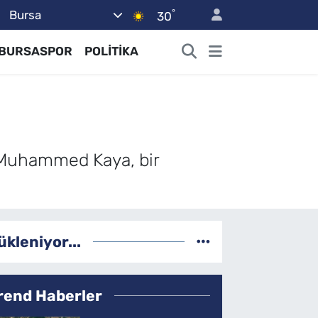
°
Bursa
30
BURSASPOR
POLİTİKA
h Muhammed Kaya, bir
ükleniyor...
rend Haberler