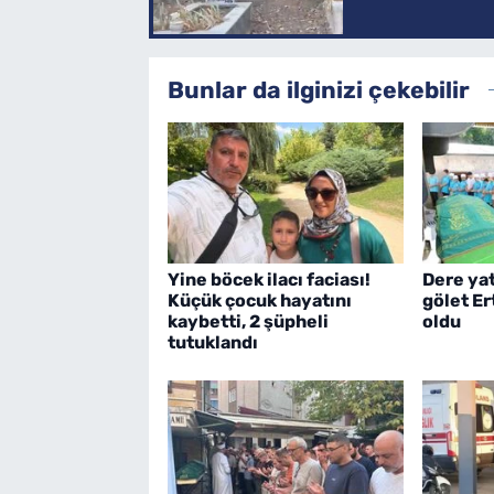
Bunlar da ilginizi çekebilir
Yine böcek ilacı faciası!
Dere ya
Küçük çocuk hayatını
gölet E
kaybetti, 2 şüpheli
oldu
tutuklandı