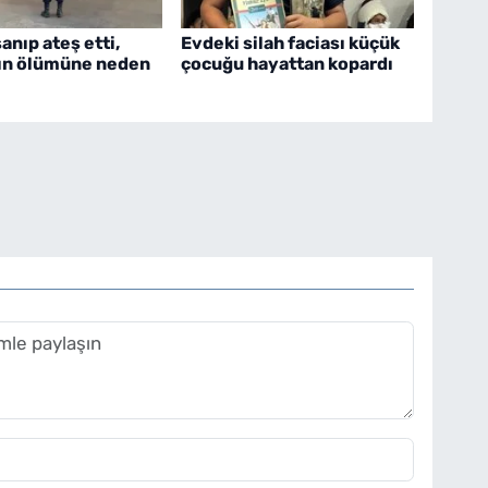
nıp ateş etti,
Evdeki silah faciası küçük
ın ölümüne neden
çocuğu hayattan kopardı