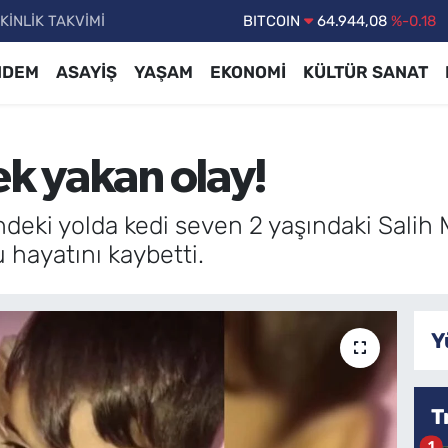
KİNLİK TAKVİMİ
DOLAR
47,7436
%0.18
EURO
55,2510
%0.32
NDEM
ASAYİŞ
YAŞAM
EKONOMİ
KÜLTÜR SANAT
STERLİN
64,4811
%0.38
GRAM ALTIN
6660.55
%0.03
ek yakan olay!
BİST100
13.779
%-14
BITCOIN
64.944,08
%-0.18
ndeki yolda kedi seven 2 yaşındaki Sali
hayatını kaybetti.
Y
T
1