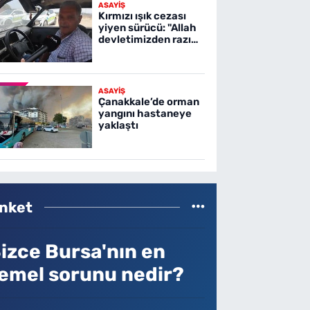
ASAYİŞ
Kırmızı ışık cezası
yiyen sürücü: "Allah
devletimizden razı
olsun"
ASAYİŞ
Çanakkale’de orman
yangını hastaneye
yaklaştı
nket
izce Bursa'nın en
emel sorunu nedir?