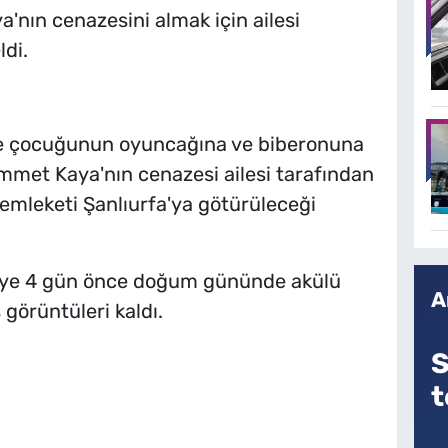
nın cenazesini almak için ailesi
di.
nde çocuğunun oyuncağına ve biberonuna
mmet Kaya'nın cenazesi ailesi tarafından
emleketi Şanlıurfa'ya götürüleceği
iye 4 gün önce doğum gününde akülü
A
görüntüleri kaldı.
S
t