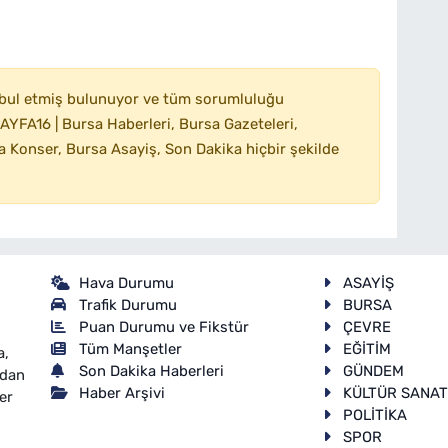
bul etmiş bulunuyor ve tüm sorumluluğu
YFA16 | Bursa Haberleri, Bursa Gazeteleri,
 Konser, Bursa Asayiş, Son Dakika hiçbir şekilde
Hava Durumu
ASAYİŞ
Trafik Durumu
BURSA
Puan Durumu ve Fikstür
ÇEVRE
Tüm Manşetler
EĞİTİM
a,
Son Dakika Haberleri
GÜNDEM
ndan
Haber Arşivi
KÜLTÜR SANA
er
POLİTİKA
SPOR