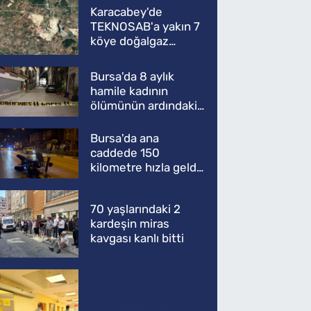
Karacabey'de
TEKNOSAB'a yakın 7
köye doğalgaz
müjdesi
Bursa'da 8 aylık
hamile kadının
ölümünün ardındaki
şok gerçek
Bursa'da ana
caddede 150
kilometre hızla geldi,
ATV'yi biçti: 1 ölü
70 yaşlarındaki 2
kardeşin miras
kavgası kanlı bitti