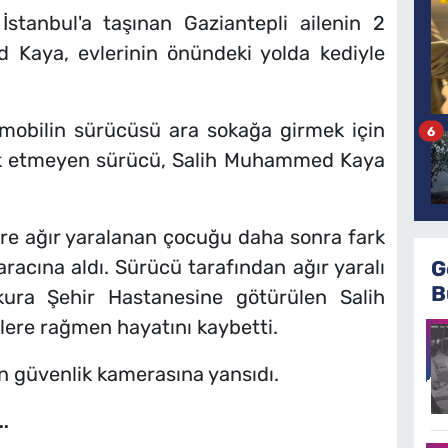
stanbul'a taşınan Gaziantepli ailenin 2
 Kaya, evlerinin önündeki yolda kediyle
mobilin sürücüsü ara sokağa girmek için
6
ark etmeyen sürücü, Salih Muhammed Kaya
öre ağır yaralanan çocuğu daha sonra fark
acına aldı. Sürücü tarafından ağır yaralı
G
B
ura Şehir Hastanesine götürülen Salih
e rağmen hayatını kaybetti.
in güvenlik kamerasına yansıdı.
..