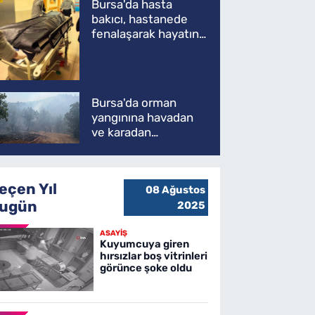
Bursa'da hasta
bakıcı, hastanede
fenalaşarak hayatını
kaybetti
Bursa'da orman
yangınına havadan
ve karadan
müdahale
eçen Yıl
08 Ağustos
ugün
2025
ASAYİŞ
Kuyumcuya giren
hırsızlar boş vitrinleri
görünce şoke oldu