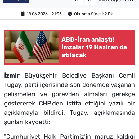
18.06.2026 - 21:33
Okunma Süresi: 2 Dk
ABD-İran anlaştı!
İmzalar 19 Haziran'da
atılacak
İzmir
Büyükşehir Belediye Başkanı Cemil
Tugay, parti içerisinde son dönemde yaşanan
gelişmeleri ve görevden almaları gerekçe
göstererek CHP'den istifa ettiğini yazılı bir
açıklamayla bildirdi. Tugay, açıklamasında
şunları kaydetti:
"Cumhuriyet Halk Partimiz’in maruz kaldığı