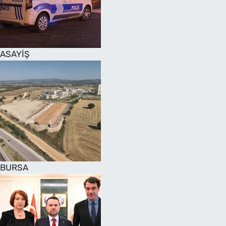
SAĞLIK
TV REHBERİ
ASAYİŞ
BURSA