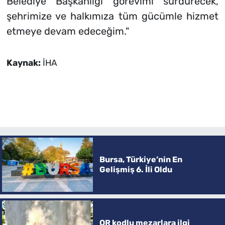
Belediye Başkanlığı görevimi sürdürecek,
şehrimize ve halkımıza tüm gücümle hizmet
etmeye devam edeceğim."
Kaynak:
İHA
Bursa, Türkiye’nin En
Gelişmiş 6. İli Oldu
QR kodlu mezarlara ilgi