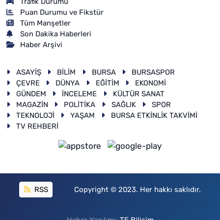
Trafik Durumu
Puan Durumu ve Fikstür
Tüm Manşetler
Son Dakika Haberleri
Haber Arşivi
ASAYİŞ
BİLİM
BURSA
BURSASPOR
ÇEVRE
DÜNYA
EĞİTİM
EKONOMİ
GÜNDEM
İNCELEME
KÜLTÜR SANAT
MAGAZİN
POLİTİKA
SAĞLIK
SPOR
TEKNOLOJİ
YAŞAM
BURSA ETKİNLİK TAKVİMİ
TV REHBERİ
RSS
Copyright © 2023. Her hakkı saklıdır.