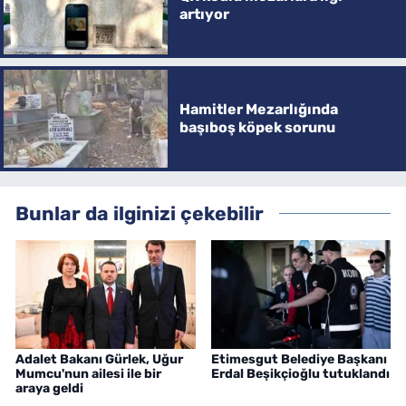
artıyor
Hamitler Mezarlığında
başıboş köpek sorunu
Bunlar da ilginizi çekebilir
Adalet Bakanı Gürlek, Uğur
Etimesgut Belediye Başkanı
Mumcu'nun ailesi ile bir
Erdal Beşikçioğlu tutuklandı
araya geldi