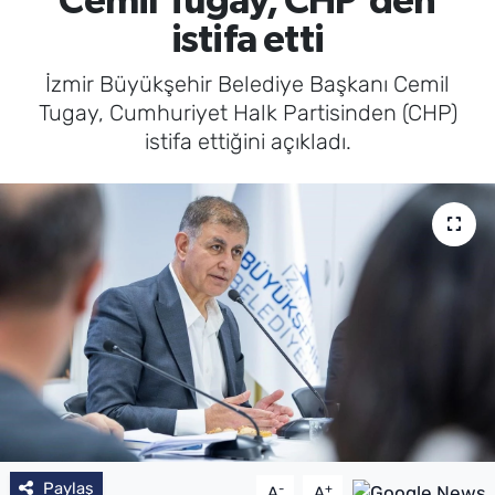
Cemil Tugay, CHP'den
istifa etti
İzmir Büyükşehir Belediye Başkanı Cemil
Tugay, Cumhuriyet Halk Partisinden (CHP)
istifa ettiğini açıkladı.
Paylaş
-
+
A
A