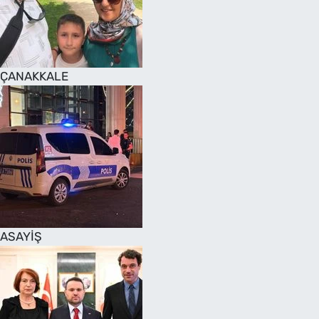
SAĞLIK
TV REHBERİ
ÇANAKKALE
ASAYİŞ