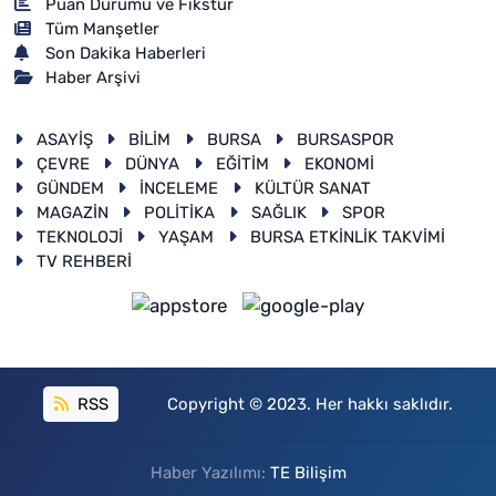
Puan Durumu ve Fikstür
Tüm Manşetler
Son Dakika Haberleri
Haber Arşivi
ASAYİŞ
BİLİM
BURSA
BURSASPOR
ÇEVRE
DÜNYA
EĞİTİM
EKONOMİ
GÜNDEM
İNCELEME
KÜLTÜR SANAT
MAGAZİN
POLİTİKA
SAĞLIK
SPOR
TEKNOLOJİ
YAŞAM
BURSA ETKİNLİK TAKVİMİ
TV REHBERİ
RSS
Copyright © 2023. Her hakkı saklıdır.
Haber Yazılımı:
TE Bilişim