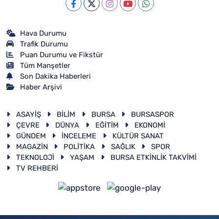
Hava Durumu
Trafik Durumu
Puan Durumu ve Fikstür
Tüm Manşetler
Son Dakika Haberleri
Haber Arşivi
ASAYİŞ
BİLİM
BURSA
BURSASPOR
ÇEVRE
DÜNYA
EĞİTİM
EKONOMİ
GÜNDEM
İNCELEME
KÜLTÜR SANAT
MAGAZİN
POLİTİKA
SAĞLIK
SPOR
TEKNOLOJİ
YAŞAM
BURSA ETKİNLİK TAKVİMİ
TV REHBERİ