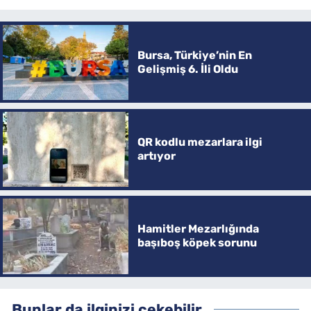
Bursa, Türkiye’nin En
Gelişmiş 6. İli Oldu
QR kodlu mezarlara ilgi
artıyor
Hamitler Mezarlığında
başıboş köpek sorunu
Bunlar da ilginizi çekebilir