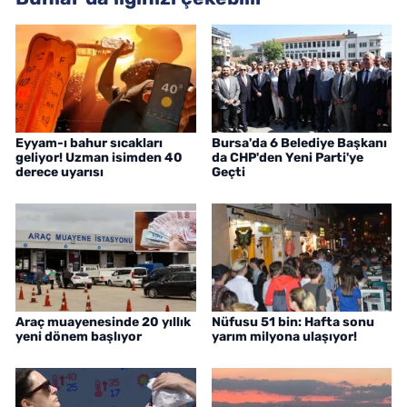
Eyyam-ı bahur sıcakları
Bursa'da 6 Belediye Başkanı
geliyor! Uzman isimden 40
da CHP'den Yeni Parti'ye
derece uyarısı
Geçti
Araç muayenesinde 20 yıllık
Nüfusu 51 bin: Hafta sonu
yeni dönem başlıyor
yarım milyona ulaşıyor!