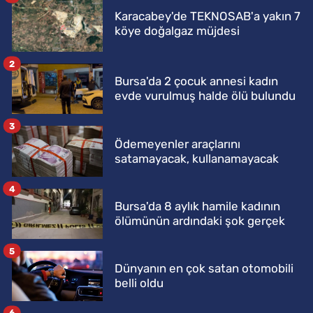
Karacabey'de TEKNOSAB'a yakın 7
köye doğalgaz müjdesi
2
Bursa'da 2 çocuk annesi kadın
evde vurulmuş halde ölü bulundu
3
Ödemeyenler araçlarını
satamayacak, kullanamayacak
4
Bursa'da 8 aylık hamile kadının
ölümünün ardındaki şok gerçek
5
Dünyanın en çok satan otomobili
belli oldu
6