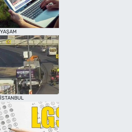
SAĞLIK
TV REHBERİ
YAŞAM
İSTANBUL