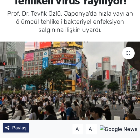
Tehlikeli Virüs Yayılıyor!
Prof. Dr. Tevfik Özlü, Japonya'da hızla yayılan
ölümcül tehlikeli bakteriyel enfeksiyon
salgınına ilişkin uyardı.
Paylaş
-
+
A
A