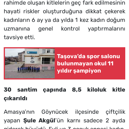
rahimde oluşan kitlelerin geç fark edilmesinin
hayati riskler oluşturduğuna dikkat çekerek
kadınların 6 ay ya da yılda 1 kez kadın doğum
uzmanına genel kontrol yaptırmalarını
tavsiye etti.
Taşova’da spor salonu
bulunmayan okul 11
yıldır şampiyon
30 santim çapında 8,5 kiloluk kitle
çıkarıldı
Amasya’nın Göynücek ilçesinde çiftçilik
yapan
Şule Akgül
’ün karnı sadece 2 ayda