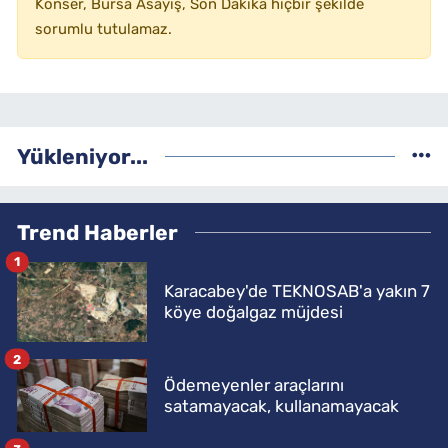
Konser, Bursa Asayiş, Son Dakika hiçbir şekilde
sorumlu tutulamaz.
Yükleniyor...
Trend Haberler
1
Karacabey'de TEKNOSAB'a yakın 7
köye doğalgaz müjdesi
2
Ödemeyenler araçlarını
satamayacak, kullanamayacak