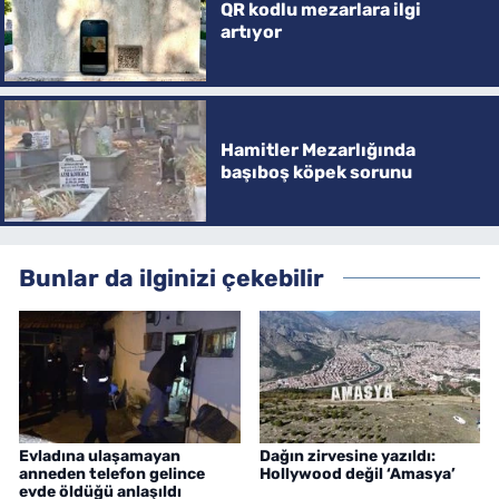
QR kodlu mezarlara ilgi
artıyor
Hamitler Mezarlığında
başıboş köpek sorunu
Bunlar da ilginizi çekebilir
Evladına ulaşamayan
Dağın zirvesine yazıldı:
anneden telefon gelince
Hollywood değil ‘Amasya’
evde öldüğü anlaşıldı