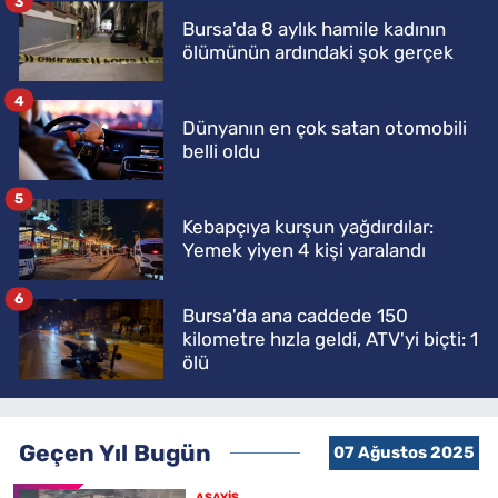
3
Bursa'da 8 aylık hamile kadının
ölümünün ardındaki şok gerçek
4
Dünyanın en çok satan otomobili
belli oldu
5
Kebapçıya kurşun yağdırdılar:
Yemek yiyen 4 kişi yaralandı
6
Bursa'da ana caddede 150
kilometre hızla geldi, ATV'yi biçti: 1
ölü
Geçen Yıl Bugün
07 Ağustos 2025
ASAYİŞ