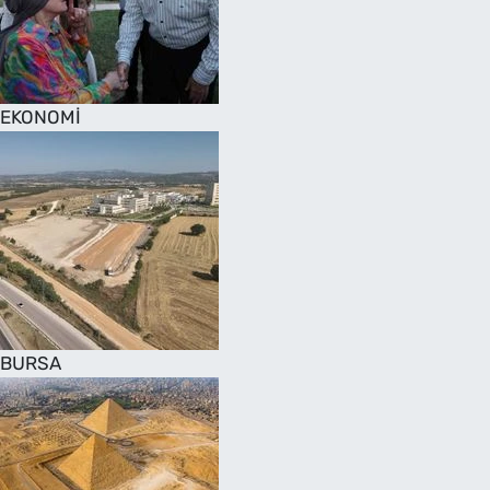
SAĞLIK
TV REHBERİ
EKONOMİ
BURSA