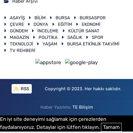
Haber Arşivi
ASAYİŞ
BİLİM
BURSA
BURSASPOR
ÇEVRE
DÜNYA
EĞİTİM
EKONOMİ
GÜNDEM
İNCELEME
KÜLTÜR SANAT
MAGAZİN
POLİTİKA
SAĞLIK
SPOR
TEKNOLOJİ
YAŞAM
BURSA ETKİNLİK TAKVİMİ
TV REHBERİ
RSS
Copyright © 2023. Her hakkı saklıdır.
Haber Yazılımı:
TE Bilişim
En iyi site deneyimi sağlamak için çerezlerden
faydalanıyoruz. Detaylar için lütfen tıklayın.
Tamam