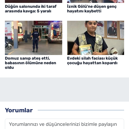
Düğün salonunda iki taraf
İznik Gölü'ne düşen genç
arasında kavga: 5 yaralı
hayatını kaybetti
Domuz sanıp ateş etti,
Evdeki silah faciası küçük
babasının ölümüne neden
çocuğu hayattan kopardı
oldu
Yorumlar