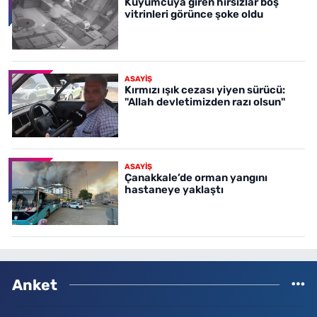
Kuyumcuya giren hırsızlar boş
vitrinleri görünce şoke oldu
ASAYİŞ
Kırmızı ışık cezası yiyen sürücü:
"Allah devletimizden razı olsun"
ASAYİŞ
Çanakkale’de orman yangını
hastaneye yaklaştı
Anket