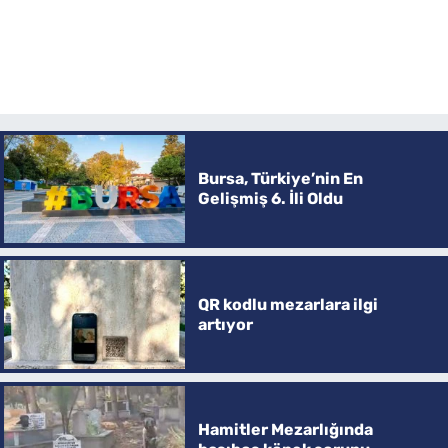
Bursa, Türkiye’nin En
Gelişmiş 6. İli Oldu
QR kodlu mezarlara ilgi
artıyor
Hamitler Mezarlığında