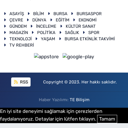
ASAYİŞ
BİLİM
BURSA
BURSASPOR
ÇEVRE
DÜNYA
EĞİTİM
EKONOMİ
GÜNDEM
İNCELEME
KÜLTÜR SANAT
MAGAZİN
POLİTİKA
SAĞLIK
SPOR
TEKNOLOJİ
YAŞAM
BURSA ETKİNLİK TAKVİMİ
TV REHBERİ
RSS
Copyright © 2023. Her hakkı saklıdır.
Haber Yazılımı:
TE Bilişim
En iyi site deneyimi sağlamak için çerezlerden
faydalanıyoruz. Detaylar için lütfen tıklayın.
Tamam