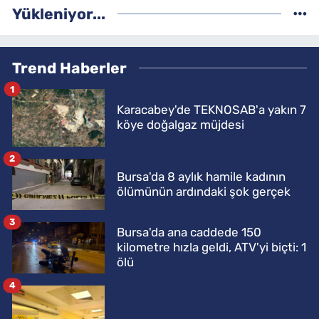
Yükleniyor...
Trend Haberler
1
Karacabey'de TEKNOSAB'a yakın 7
köye doğalgaz müjdesi
2
Bursa'da 8 aylık hamile kadının
ölümünün ardındaki şok gerçek
3
Bursa'da ana caddede 150
kilometre hızla geldi, ATV'yi biçti: 1
ölü
4