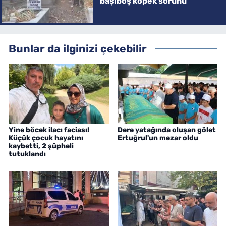
başıboş köpek sorunu
Bunlar da ilginizi çekebilir
Yine böcek ilacı faciası!
Dere yatağında oluşan gölet
Küçük çocuk hayatını
Ertuğrul'un mezar oldu
kaybetti, 2 şüpheli
tutuklandı