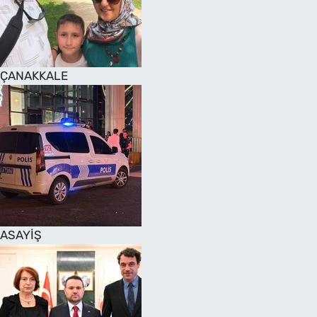
SAĞLIK
TV REHBERİ
ÇANAKKALE
ASAYİŞ