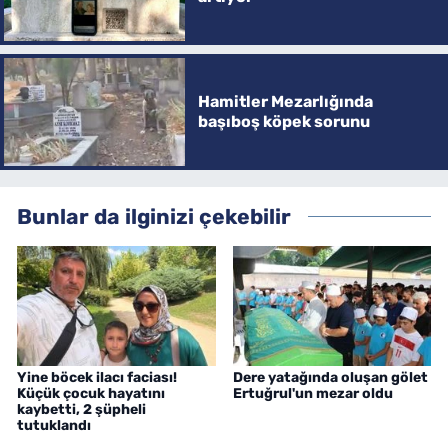
Hamitler Mezarlığında
başıboş köpek sorunu
Bunlar da ilginizi çekebilir
Yine böcek ilacı faciası!
Dere yatağında oluşan gölet
Küçük çocuk hayatını
Ertuğrul'un mezar oldu
kaybetti, 2 şüpheli
tutuklandı