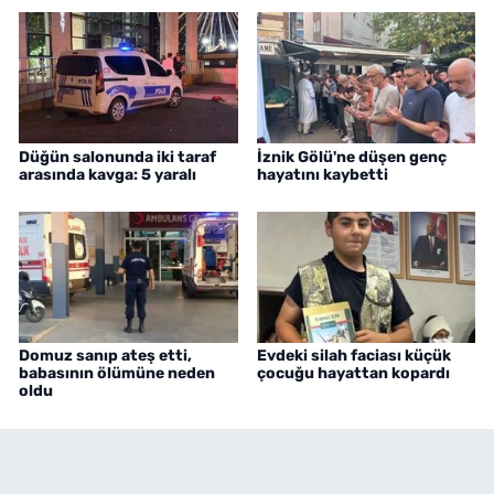
Düğün salonunda iki taraf
İznik Gölü'ne düşen genç
arasında kavga: 5 yaralı
hayatını kaybetti
Domuz sanıp ateş etti,
Evdeki silah faciası küçük
babasının ölümüne neden
çocuğu hayattan kopardı
oldu