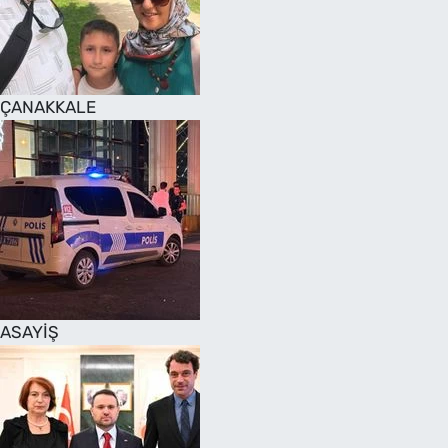
SAĞLIK
TV REHBERİ
ÇANAKKALE
ASAYİŞ