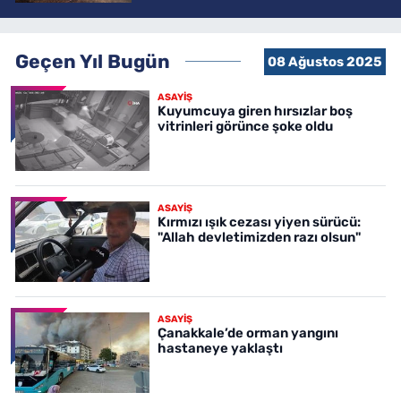
Geçen Yıl Bugün
08 Ağustos 2025
ASAYİŞ
Kuyumcuya giren hırsızlar boş
vitrinleri görünce şoke oldu
ASAYİŞ
Kırmızı ışık cezası yiyen sürücü:
"Allah devletimizden razı olsun"
ASAYİŞ
Çanakkale’de orman yangını
hastaneye yaklaştı