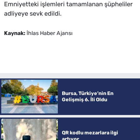
Emniyetteki işlemleri tamamlanan şüpheliler
adliyeye sevk edildi.
Kaynak:
İhlas Haber Ajansı
Bursa, Türkiye’nin En
Gelişmiş 6. İli Oldu
QR kodlu mezarlara ilgi
artıyor