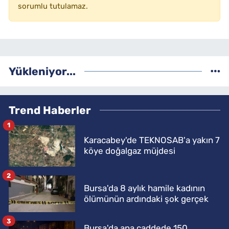
sorumlu tutulamaz.
Yükleniyor...
Trend Haberler
1
Karacabey'de TEKNOSAB'a yakın 7
köye doğalgaz müjdesi
2
Bursa'da 8 aylık hamile kadının
ölümünün ardındaki şok gerçek
3
Bursa'da ana caddede 150