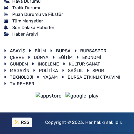
Hava Durumu
Trafik Durumu
Puan Durumu ve Fikstür
Tüm Manşetler
Son Dakika Haberleri
Haber Arşivi
ASAYİŞ
BİLİM
BURSA
BURSASPOR
ÇEVRE
DÜNYA
EĞİTİM
EKONOMİ
GÜNDEM
İNCELEME
KÜLTÜR SANAT
MAGAZİN
POLİTİKA
SAĞLIK
SPOR
TEKNOLOJİ
YAŞAM
BURSA ETKİNLİK TAKVİMİ
TV REHBERİ
RSS
Copyright © 2023. Her hakkı saklıdır.