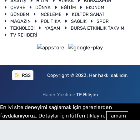
ASAYİŞ
BİLİM
BURSA
BURSASPOR
ÇEVRE
DÜNYA
EĞİTİM
EKONOMİ
GÜNDEM
İNCELEME
KÜLTÜR SANAT
MAGAZİN
POLİTİKA
SAĞLIK
SPOR
TEKNOLOJİ
YAŞAM
BURSA ETKİNLİK TAKVİMİ
TV REHBERİ
RSS
Copyright © 2023. Her hakkı saklıdır.
Haber Yazılımı:
TE Bilişim
En iyi site deneyimi sağlamak için çerezlerden
faydalanıyoruz. Detaylar için lütfen tıklayın.
Tamam