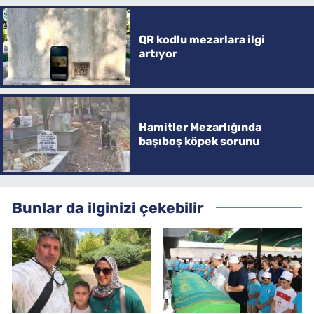
QR kodlu mezarlara ilgi
artıyor
Hamitler Mezarlığında
başıboş köpek sorunu
Bunlar da ilginizi çekebilir