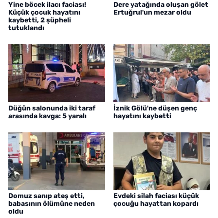
Yine böcek ilacı faciası!
Dere yatağında oluşan gölet
Küçük çocuk hayatını
Ertuğrul'un mezar oldu
kaybetti, 2 şüpheli
tutuklandı
Düğün salonunda iki taraf
İznik Gölü'ne düşen genç
arasında kavga: 5 yaralı
hayatını kaybetti
Domuz sanıp ateş etti,
Evdeki silah faciası küçük
babasının ölümüne neden
çocuğu hayattan kopardı
oldu