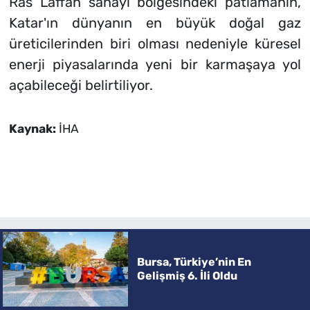
Ras Laffan sanayi bölgesindeki patlamanın,
Katar'ın dünyanın en büyük doğal gaz
üreticilerinden biri olması nedeniyle küresel
enerji piyasalarında yeni bir karmaşaya yol
açabileceği belirtiliyor.
Kaynak:
İHA
Bursa, Türkiye’nin En
Gelişmiş 6. İli Oldu