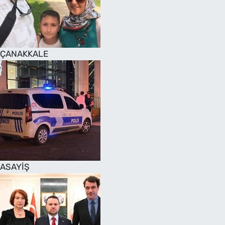
SAĞLIK
TV REHBERİ
ÇANAKKALE
ASAYİŞ