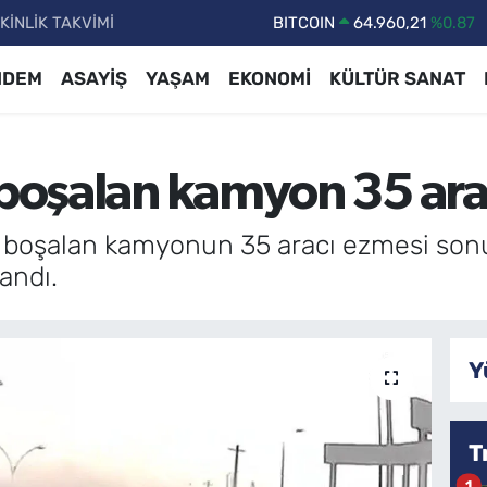
KİNLİK TAKVİMİ
DOLAR
47,7436
%0.18
EURO
55,2510
%0.32
NDEM
ASAYİŞ
YAŞAM
EKONOMİ
KÜLTÜR SANAT
STERLİN
64,4811
%0.38
GRAM ALTIN
6648.99
%2.59
 boşalan kamyon 35 arac
BİST100
13.779
%-14
ni boşalan kamyonun 35 aracı ezmesi sonu
andı.
Y
T
1