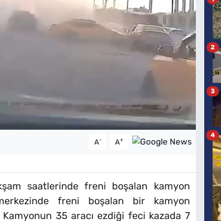
2
3
4
-
+
A
A
akşam saatlerinde freni boşalan kamyon
merkezinde freni boşalan bir kamyon
i. Kamyonun 35 aracı ezdiği feci kazada 7