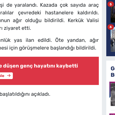
işi de yaralandı. Kazada çok sayıda araç
5
alılar çevredeki hastanelere kaldırıldı.
nun ağır olduğu bildirildi. Kerkük Valisi
6
ziyaret etti.
nlük yas ilan edildi. Öte yandan, ağır
esi için görüşmelere başlandığı bildirildi.
ne düşen genç hayatını kaybetti
G
B
üle
başlatıldığını açıkladı.