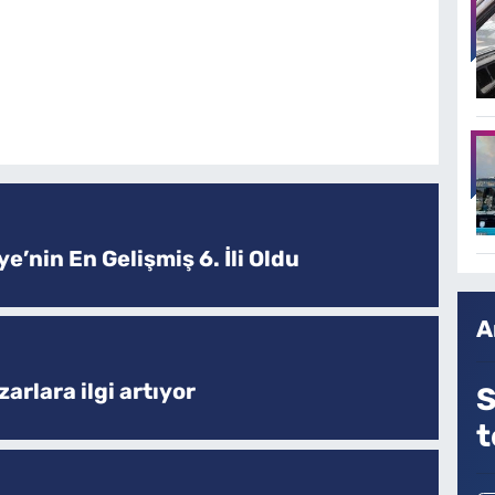
e’nin En Gelişmiş 6. İli Oldu
A
arlara ilgi artıyor
S
t