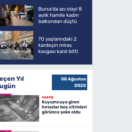
Bursa'da acı olay! 8
aylık hamile kadın
balkondan düştü
70 yaşlarındaki 2
kardeşin miras
kavgası kanlı bitti
eçen Yıl
08 Ağustos
ugün
2025
ASAYİŞ
Kuyumcuya giren
hırsızlar boş vitrinleri
görünce şoke oldu