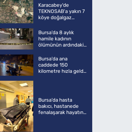
Karacabey'de
TEKNOSAB'a yakın 7
köye doğalgaz
müjdesi
Bursa'da 8 aylık
hamile kadının
ölümünün ardındaki
şok gerçek
Bursa'da ana
caddede 150
kilometre hızla geldi,
ATV'yi biçti: 1 ölü
Bursa'da hasta
bakıcı, hastanede
fenalaşarak hayatını
kaybetti