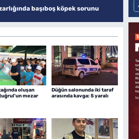
zarlığında başıboş köpek sorunu
tağında oluşan
Düğün salonunda iki taraf
rtuğrul'un mezar
arasında kavga: 5 yaralı