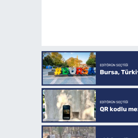
EDITÖRÜN SEÇTIĞI
Bursa, Türkiy
EDITÖRÜN SEÇTIĞI
QR kodlu mez