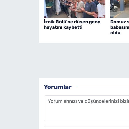
İznik Gölü'ne düşen genç
Domuz sa
hayatını kaybetti
babasın
oldu
Yorumlar