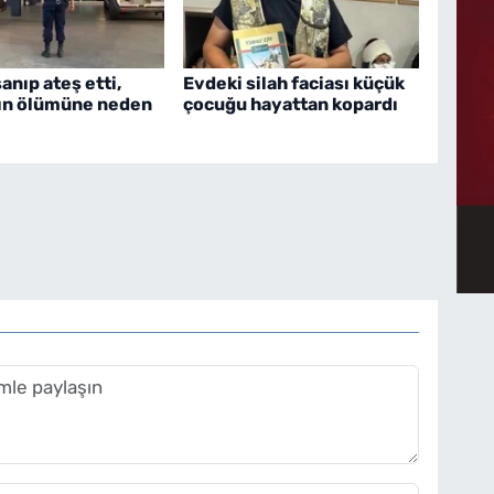
nıp ateş etti,
Evdeki silah faciası küçük
ın ölümüne neden
çocuğu hayattan kopardı