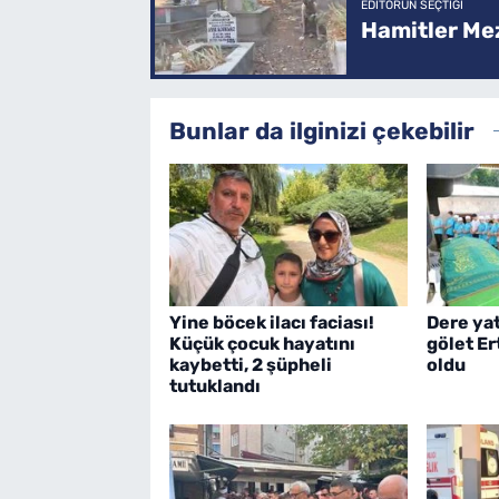
EDITÖRÜN SEÇTIĞI
Hamitler Me
Bunlar da ilginizi çekebilir
Yine böcek ilacı faciası!
Dere ya
Küçük çocuk hayatını
gölet E
kaybetti, 2 şüpheli
oldu
tutuklandı