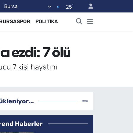
°
Bursa
25
BURSASPOR
POLİTİKA
ı ezdi: 7 ölü
cu 7 kişi hayatını
ükleniyor...
rend Haberler