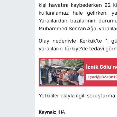
kişi hayatını kaybederken 22 k
kullanılamaz hale gelirken, yar
Yaralılardan bazılarının durumu
Muhammed Sem'an Ağa, yaralıları 
Olay nedeniyle Kerkük'te 1 gü
yaralıların Türkiye'de tedavi görm
İznik Gölü'
İçeriği Görünt
Yetkililer olayla ilgili soruşturma 
Kaynak:
İHA