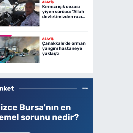
ASAYİŞ
Kırmızı ışık cezası
yiyen sürücü: "Allah
devletimizden razı
olsun"
ASAYİŞ
Çanakkale’de orman
yangını hastaneye
yaklaştı
nket
izce Bursa'nın en
emel sorunu nedir?