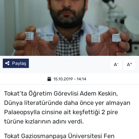
SAĞLIK
TV REHBERİ
Paylaş
-
+
A
A
15.10.2019 - 14:14
Tokat’ta Öğretim Görevlisi Adem Keskin,
Dünya literatüründe daha önce yer almayan
Palaeopsylla cinsine ait keşfettiği 2 pire
türüne kızlarının adını verdi.
Tokat Gaziosmanpaşa Üniversitesi Fen