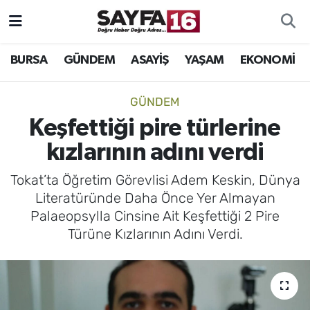
ÖZEL HABER
Hava Durumu
BURSA
GÜNDEM
ASAYİŞ
YAŞAM
EKONOMİ
İNCELEME
Trafik Durumu
GÜNDEM
MAGAZİN
TFF 2.Lig Beyaz Grup Puan Durumu ve Fikstür
Keşfettiği pire türlerine
kızlarının adını verdi
BİLİM
Tüm Manşetler
Tokat’ta Öğretim Görevlisi Adem Keskin, Dünya
DÜNYA
Son Dakika Haberleri
Literatüründe Daha Önce Yer Almayan
Palaeopsylla Cinsine Ait Keşfettiği 2 Pire
TEKNOLOJİ
Haber Arşivi
Türüne Kızlarının Adını Verdi.
SPOR
EĞİTİM