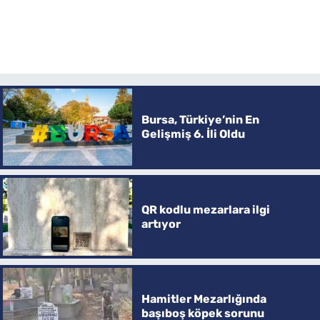
Bursa, Türkiye’nin En
Gelişmiş 6. İli Oldu
QR kodlu mezarlara ilgi
artıyor
Hamitler Mezarlığında
başıboş köpek sorunu