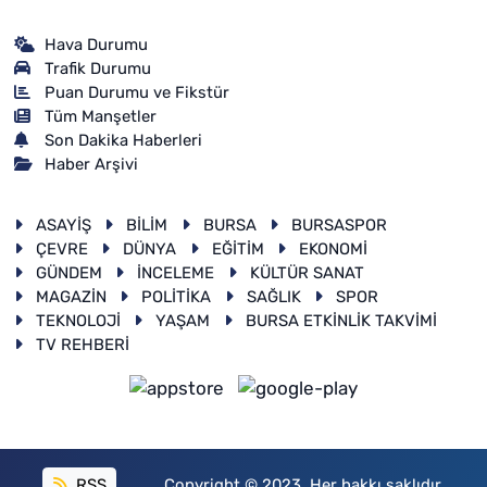
Hava Durumu
Trafik Durumu
Puan Durumu ve Fikstür
Tüm Manşetler
Son Dakika Haberleri
Haber Arşivi
ASAYİŞ
BİLİM
BURSA
BURSASPOR
ÇEVRE
DÜNYA
EĞİTİM
EKONOMİ
GÜNDEM
İNCELEME
KÜLTÜR SANAT
MAGAZİN
POLİTİKA
SAĞLIK
SPOR
TEKNOLOJİ
YAŞAM
BURSA ETKİNLİK TAKVİMİ
TV REHBERİ
RSS
Copyright © 2023. Her hakkı saklıdır.