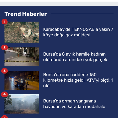
Trend Haberler
1
Karacabey'de TEKNOSAB'a yakın 7
köye doğalgaz müjdesi
2
Bursa'da 8 aylık hamile kadının
ölümünün ardındaki şok gerçek
3
Bursa'da ana caddede 150
kilometre hızla geldi, ATV'yi biçti: 1
ölü
4
Bursa'da orman yangınına
havadan ve karadan müdahale
5