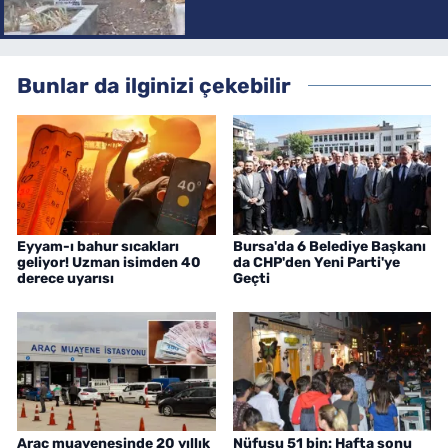
Bunlar da ilginizi çekebilir
Eyyam-ı bahur sıcakları
Bursa'da 6 Belediye Başkanı
geliyor! Uzman isimden 40
da CHP'den Yeni Parti'ye
derece uyarısı
Geçti
Araç muayenesinde 20 yıllık
Nüfusu 51 bin: Hafta sonu