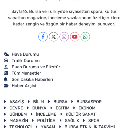
Sayfa16, Bursa ve Türkiye'de siyasetten spora, kültür
sanattan magazine, inceleme yazılarından özel içeriklere
kadar zengin ve özgün bir haber deneyimi sunuyor.
Hava Durumu
Trafik Durumu
Puan Durumu ve Fikstür
Tüm Manşetler
Son Dakika Haberleri
Haber Arşivi
ASAYİŞ
BİLİM
BURSA
BURSASPOR
ÇEVRE
DÜNYA
EĞİTİM
EKONOMİ
GÜNDEM
İNCELEME
KÜLTÜR SANAT
MAGAZİN
POLİTİKA
SAĞLIK
SPOR
TEKNOLOJİ
YAŞAM
BURSA ETKİNLİK TAKVİMİ