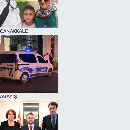
SAĞLIK
TV REHBERİ
ÇANAKKALE
ASAYİŞ