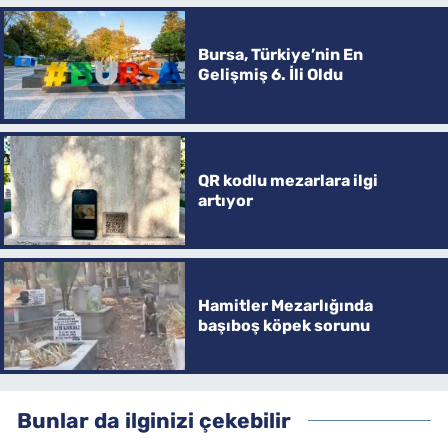
Bursa, Türkiye’nin En
Gelişmiş 6. İli Oldu
QR kodlu mezarlara ilgi
artıyor
Hamitler Mezarlığında
başıboş köpek sorunu
Bunlar da ilginizi çekebilir