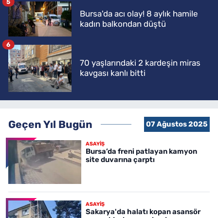
5
Bursa'da acı olay! 8 aylık hamile
kadın balkondan düştü
6
70 yaşlarındaki 2 kardeşin miras
kavgası kanlı bitti
Geçen Yıl Bugün
07 Ağustos 2025
ASAYİŞ
Bursa’da freni patlayan kamyon
site duvarına çarptı
ASAYİŞ
Sakarya'da halatı kopan asansör