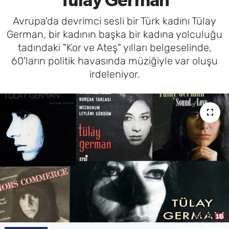
Tülay German
Avrupa'da devrimci sesli bir Türk kadını Tülay
German, bir kadının başka bir kadına yolculuğu
tadındaki "Kor ve Ateş" yılları belgeselinde,
60'ların politik havasında müziğiyle var oluşu
irdeleniyor.