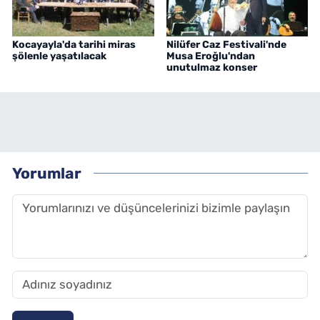
Kocayayla'da tarihi miras
Nilüfer Caz Festivali'nde
şölenle yaşatılacak
Musa Eroğlu'ndan
unutulmaz konser
Yorumlar