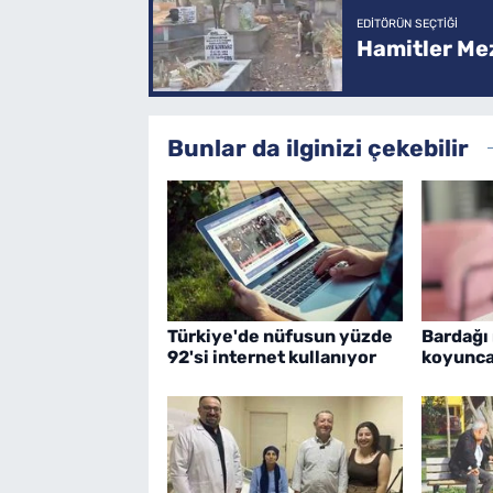
EDITÖRÜN SEÇTIĞI
Hamitler Me
Bunlar da ilginizi çekebilir
Türkiye'de nüfusun yüzde
Bardağı
92'si internet kullanıyor
koyunca