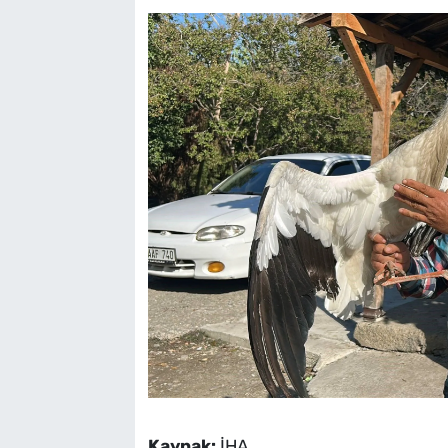
Kaynak:
İHA