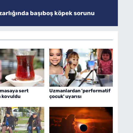
zarlığında başıboş köpek sorunu
 masaya sert
Uzmanlardan 'performatif
 kovuldu
çocuk' uyarısı