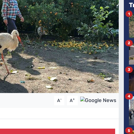
T
1
2
3
4
-
+
A
A
5