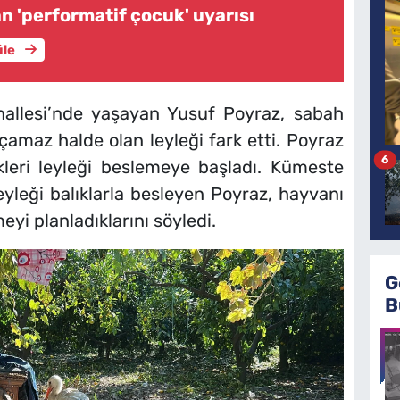
 'performatif çocuk' uyarısı
üle
hallesi’nde yaşayan Yusuf Poyraz, sabah
amaz halde olan leyleği fark etti. Poyraz
6
kleri leyleği beslemeye başladı. Kümeste
yleği balıklarla besleyen Poyraz, hayvanı
meyi planladıklarını söyledi.
G
B