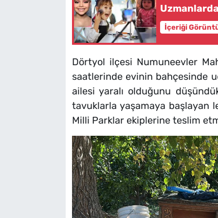
Uzmanlardan
İçeriği Görünt
Dörtyol ilçesi Numuneevler Ma
saatlerinde evinin bahçesinde uç
ailesi yaralı olduğunu düşündü
tavuklarla yaşamaya başlayan le
Milli Parklar ekiplerine teslim et