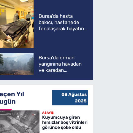
Bursa'da hasta
bakıcı, hastanede
fenalaşarak hayatını
kaybetti
Bursa'da orman
yangınına havadan
ve karadan
müdahale
eçen Yıl
08 Ağustos
ugün
2025
ASAYİŞ
Kuyumcuya giren
hırsızlar boş vitrinleri
görünce şoke oldu