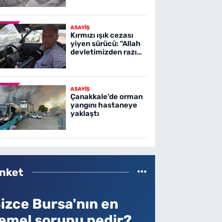
ASAYİŞ
Kırmızı ışık cezası
yiyen sürücü: "Allah
devletimizden razı
olsun"
ASAYİŞ
Çanakkale’de orman
yangını hastaneye
yaklaştı
nket
izce Bursa'nın en
emel sorunu nedir?