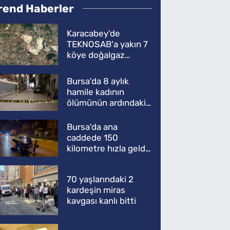
rend Haberler
Karacabey'de
TEKNOSAB'a yakın 7
köye doğalgaz
müjdesi
Bursa'da 8 aylık
hamile kadının
ölümünün ardındaki
şok gerçek
Bursa'da ana
caddede 150
kilometre hızla geldi,
ATV'yi biçti: 1 ölü
70 yaşlarındaki 2
kardeşin miras
kavgası kanlı bitti