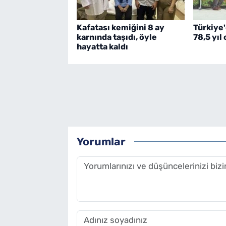
Kafatası kemiğini 8 ay
Türkiye
karnında taşıdı, öyle
78,5 yıl
hayatta kaldı
Yorumlar