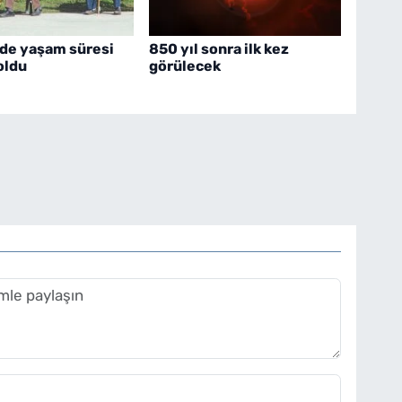
'de yaşam süresi
850 yıl sonra ilk kez
 oldu
görülecek