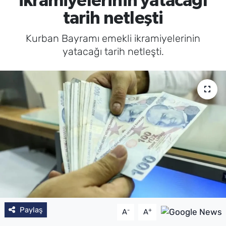
ikramiyelerinin yatacağı
tarih netleşti
Kurban Bayramı emekli ikramiyelerinin
yatacağı tarih netleşti.
Paylaş
-
+
A
A