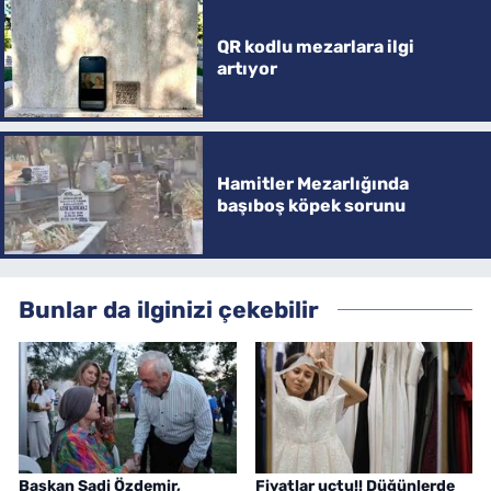
QR kodlu mezarlara ilgi
artıyor
Hamitler Mezarlığında
başıboş köpek sorunu
Bunlar da ilginizi çekebilir
Başkan Şadi Özdemir,
Fiyatlar uçtu!! Düğünlerde