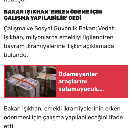
BAKAN IŞIKHAN 'ERKEN ÖDEME İÇİN
ÇALIŞMA YAPILABİLİR' DEDİ
Çalışma ve Sosyal Güvenlik Bakanı Vedat
Işıkhan, milyonlarca emekliyi ilgilendiren
bayram ikramiyelerine ilişkin açıklamada
bulundu.
Ödemeyenler
araçlarını
satamayacak,
kullanamayacak
Bakan Işıkhan, emekli ikramiyelerinin erken
ödenmesi için çalışma yapılabileceğini ifade
etti.