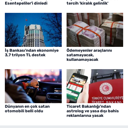
Esentepeliler'i dinledi
tercih 'kiralık gelinlik'
İş Bankası'ndan ekonomiye
Ödemeyenler araçlarını
3,7 trilyon TL destek
satamayacak,
kullanamayacak
Dünyanın en çok satan
Ticaret Bakanlığı'ndan
otomobili belli oldu
astrolog ve yasa dışı bahis
reklamlarına yasak