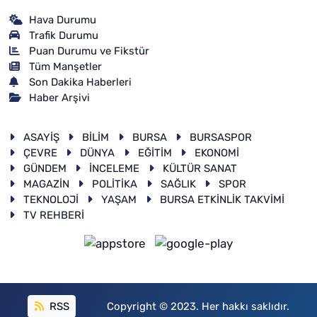
Hava Durumu
Trafik Durumu
Puan Durumu ve Fikstür
Tüm Manşetler
Son Dakika Haberleri
Haber Arşivi
ASAYİŞ
BİLİM
BURSA
BURSASPOR
ÇEVRE
DÜNYA
EĞİTİM
EKONOMİ
GÜNDEM
İNCELEME
KÜLTÜR SANAT
MAGAZİN
POLİTİKA
SAĞLIK
SPOR
TEKNOLOJİ
YAŞAM
BURSA ETKİNLİK TAKVİMİ
TV REHBERİ
RSS
Copyright © 2023. Her hakkı saklıdır.