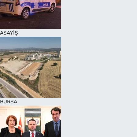
SAĞLIK
TV REHBERİ
ASAYİŞ
BURSA