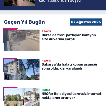
kadın balkondan düştü
Geçen Yıl Bugün
07 Ağustos 2025
ASAYİŞ
Bursa’da freni patlayan kamyon
site duvarına çarptı
ASAYİŞ
Sakarya'da halatı kopan asansör
sonu oldu, kızı yaralandı
BURSA
Nilüfer Belediyesi ücretsiz internet
noktalarını artırıyor