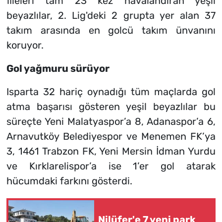
fileleri tam 23 kez havalandıran yeşil
beyazlılar, 2. Lig'deki 2 grupta yer alan 37
takım arasında en golcü takım ünvanını
koruyor.
Gol yağmuru sürüyor
Isparta 32 hariç oynadığı tüm maçlarda gol
atma başarısı gösteren yeşil beyazlılar bu
süreçte Yeni Malatyaspor’a 8, Adanaspor’a 6,
Arnavutköy Belediyespor ve Menemen FK’ya
3, 1461 Trabzon FK, Yeni Mersin İdman Yurdu
ve Kırklarelispor’a ise 1’er gol atarak
hücumdaki farkını gösterdi.
Nilüfer'e 7 yeni park