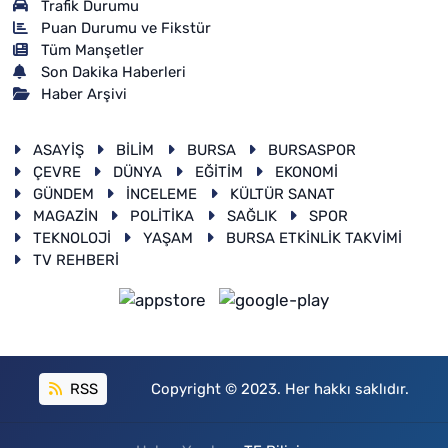
Trafik Durumu
Puan Durumu ve Fikstür
Tüm Manşetler
Son Dakika Haberleri
Haber Arşivi
ASAYİŞ
BİLİM
BURSA
BURSASPOR
ÇEVRE
DÜNYA
EĞİTİM
EKONOMİ
GÜNDEM
İNCELEME
KÜLTÜR SANAT
MAGAZİN
POLİTİKA
SAĞLIK
SPOR
TEKNOLOJİ
YAŞAM
BURSA ETKİNLİK TAKVİMİ
TV REHBERİ
RSS
Copyright © 2023. Her hakkı saklıdır.