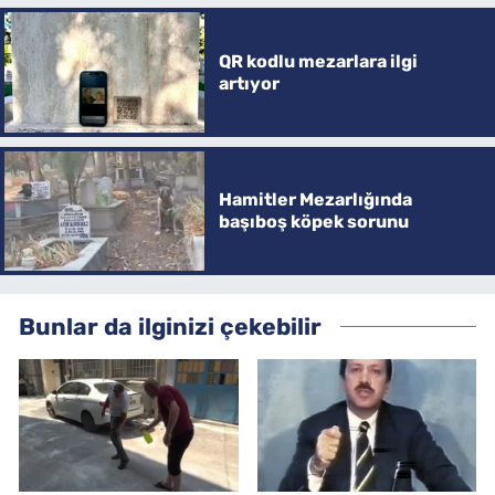
QR kodlu mezarlara ilgi
artıyor
Hamitler Mezarlığında
başıboş köpek sorunu
Bunlar da ilginizi çekebilir