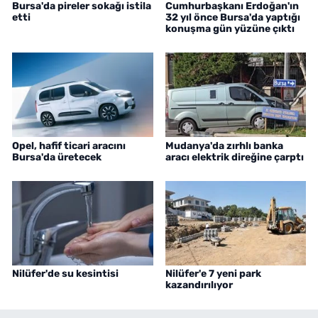
Bursa'da pireler sokağı istila
Cumhurbaşkanı Erdoğan'ın
etti
32 yıl önce Bursa'da yaptığı
konuşma gün yüzüne çıktı
Opel, hafif ticari aracını
Mudanya'da zırhlı banka
Bursa'da üretecek
aracı elektrik direğine çarptı
Nilüfer'de su kesintisi
Nilüfer'e 7 yeni park
kazandırılıyor