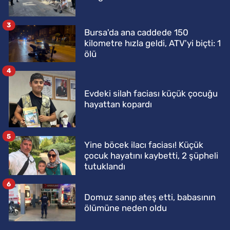
3
Bursa'da ana caddede 150
kilometre hızla geldi, ATV'yi biçti: 1
ölü
4
Evdeki silah faciası küçük çocuğu
hayattan kopardı
5
Yine böcek ilacı faciası! Küçük
çocuk hayatını kaybetti, 2 şüpheli
tutuklandı
6
Domuz sanıp ateş etti, babasının
ölümüne neden oldu