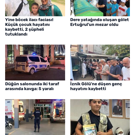
Yine böcek ilacı faciası!
Dere yatağında oluşan gölet
Küçük çocuk hayatını
Ertuğrul'un mezar oldu
kaybetti, 2 şüpheli
tutuklandı
Düğün salonunda iki taraf
İznik Gölü'ne düşen genç
arasında kavga: 5 yaralı
hayatını kaybetti