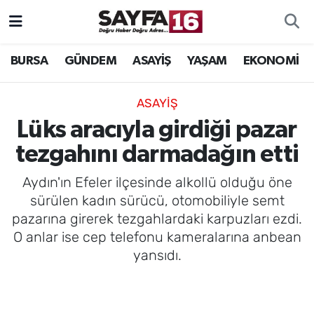
ÖZEL HABER
Hava Durumu
BURSA
GÜNDEM
ASAYİŞ
YAŞAM
EKONOMİ
İNCELEME
Trafik Durumu
ASAYİŞ
MAGAZİN
TFF 2.Lig Beyaz Grup Puan Durumu ve Fikstür
Lüks aracıyla girdiği pazar
tezgahını darmadağın etti
BİLİM
Tüm Manşetler
Aydın'ın Efeler ilçesinde alkollü olduğu öne
DÜNYA
Son Dakika Haberleri
sürülen kadın sürücü, otomobiliyle semt
pazarına girerek tezgahlardaki karpuzları ezdi.
TEKNOLOJİ
Haber Arşivi
O anlar ise cep telefonu kameralarına anbean
yansıdı.
SPOR
EĞİTİM