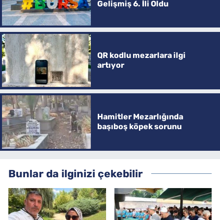
Gelişmiş 6. İli Oldu
QR kodlu mezarlara ilgi
artıyor
Hamitler Mezarlığında
başıboş köpek sorunu
Bunlar da ilginizi çekebilir