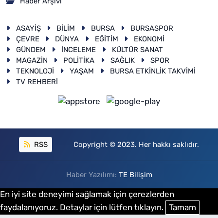
Haber Arşivi
ASAYİŞ
BİLİM
BURSA
BURSASPOR
ÇEVRE
DÜNYA
EĞİTİM
EKONOMİ
GÜNDEM
İNCELEME
KÜLTÜR SANAT
MAGAZİN
POLİTİKA
SAĞLIK
SPOR
TEKNOLOJİ
YAŞAM
BURSA ETKİNLİK TAKVİMİ
TV REHBERİ
RSS
Copyright © 2023. Her hakkı saklıdır.
Haber Yazılımı:
TE Bilişim
En iyi site deneyimi sağlamak için çerezlerden
faydalanıyoruz. Detaylar için lütfen tıklayın.
Tamam