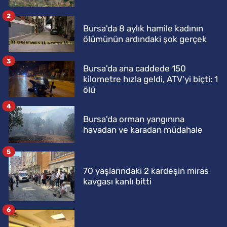
2
Bursa'da 8 aylık hamile kadının
ölümünün ardındaki şok gerçek
3
Bursa'da ana caddede 150
kilometre hızla geldi, ATV'yi biçti: 1
ölü
4
Bursa'da orman yangınına
havadan ve karadan müdahale
5
70 yaşlarındaki 2 kardeşin miras
kavgası kanlı bitti
6