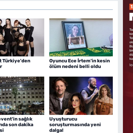
t Türkiye'den
Oyuncu Ece İrtem'in kesin
r
ölüm nedeni belli oldu
vent'in sağlık
Uyuşturucu
da son dakika
soruşturmasında yeni
si
dalga!