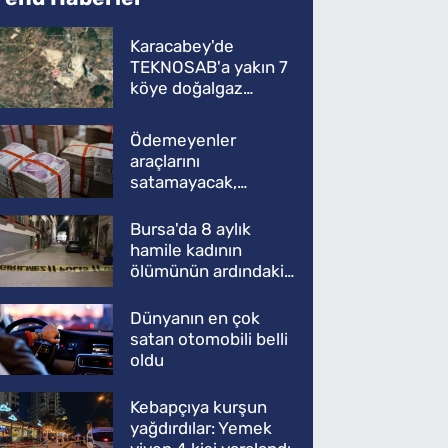
Karacabey'de
TEKNOSAB'a yakın 7
köye doğalgaz
müjdesi
Ödemeyenler
araçlarını
satamayacak,
kullanamayacak
Bursa'da 8 aylık
hamile kadının
ölümünün ardındaki
şok gerçek
Dünyanın en çok
satan otomobili belli
oldu
Kebapçıya kurşun
yağdırdılar: Yemek