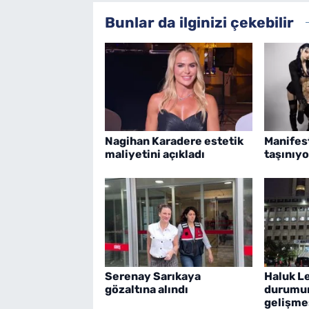
Bunlar da ilginizi çekebilir
Nagihan Karadere estetik
Manifes
maliyetini açıkladı
taşınıyo
Serenay Sarıkaya
Haluk Le
gözaltına alındı
durumun
gelişme