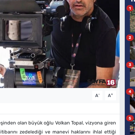
1
2
3
4
-
+
A
A
5
 eşinden olan büyük oğlu Volkan Topal, vizyona giren
itibarını zedelediği ve manevi haklarını ihlal ettiği