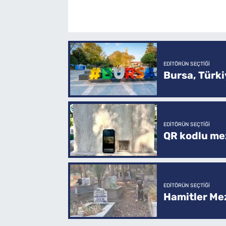
EDITÖRÜN SEÇTIĞI
Bursa, Türkiy
EDITÖRÜN SEÇTIĞI
QR kodlu mez
EDITÖRÜN SEÇTIĞI
Hamitler Me