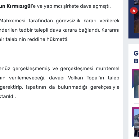
un
Kırmızıgül
'e ve yapımcı şirkete dava açmıştı.
6
Mahkemesi tarafından görevsizlik kararı verilerek
erilen tedbir talepli dava karara bağlandı. Kararını
ir talebinin reddine hükmetti.
G
B
henüz gerçekleşmemiş ve gerçekleşmesi muhtemel
ının verilemeyeceği, davacı Volkan Topal’ın talep
gerektirip, ispatının da bulunmadığı gerekçesiyle
tarıldı.