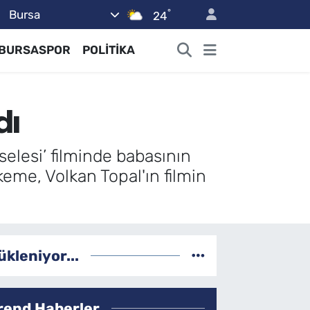
°
Bursa
24
BURSASPOR
POLİTİKA
dı
selesi’ filminde babasının
keme, Volkan Topal'ın filmin
ükleniyor...
rend Haberler