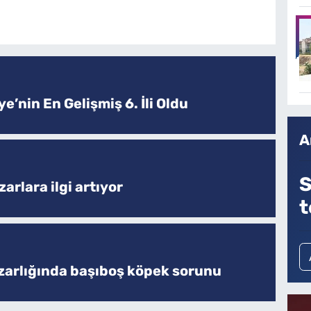
e’nin En Gelişmiş 6. İli Oldu
A
S
arlara ilgi artıyor
t
zarlığında başıboş köpek sorunu