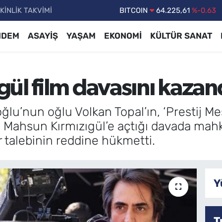
KİNLİK TAKVİMİ
DOLAR
47,7143
%0.16
EURO
55,0317
%-0.02
NDEM
ASAYİŞ
YAŞAM
EKONOMİ
KÜLTÜR SANAT
STERLİN
64,2463
%0.07
GRAM ALTIN
6510.40
%0.45
ül film davasını kazan
BİST100
13.799
%70
BITCOIN
64.225,61
%-0.63
ğlu’nun oğlu Volkan Topal’ın, ‘Prestij Me
yla Mahsun Kırmızıgül’e açtığı davada mah
r talebinin reddine hükmetti.
Y
T