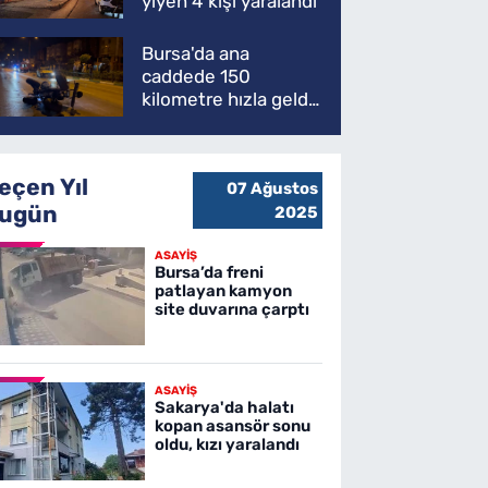
yiyen 4 kişi yaralandı
Bursa'da ana
caddede 150
kilometre hızla geldi,
ATV'yi biçti: 1 ölü
eçen Yıl
07 Ağustos
ugün
2025
ASAYİŞ
Bursa’da freni
patlayan kamyon
site duvarına çarptı
ASAYİŞ
Sakarya'da halatı
kopan asansör sonu
oldu, kızı yaralandı