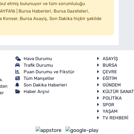
bul etmiş bulunuyor ve tüm sorumluluğu
YFA16 | Bursa Haberleri, Bursa Gazeteleri,
 Konser, Bursa Asayiş, Son Dakika hiçbir şekilde
Hava Durumu
ASAYİŞ
Trafik Durumu
BURSA
Puan Durumu ve Fikstür
ÇEVRE
Tüm Manşetler
EĞİTİM
a,
Son Dakika Haberleri
GÜNDEM
ndan
Haber Arşivi
KÜLTÜR SANA
er
POLİTİKA
SPOR
YAŞAM
TV REHBERİ