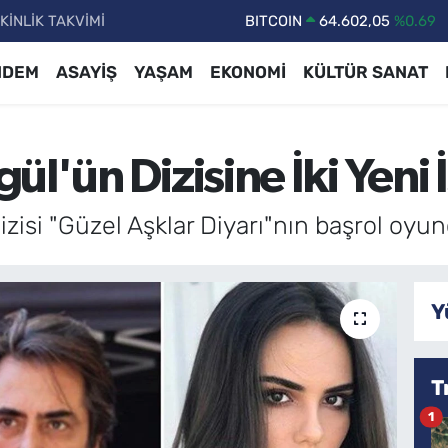
KİNLİK TAKVİMİ
DOLAR
47,5986
%0.06
EURO
55,0700
%0.1
NDEM
ASAYİŞ
YAŞAM
EKONOMİ
KÜLTÜR SANAT
STERLİN
64,2438
%0.21
GRAM ALTIN
6513.94
%0.32
l'ün Dizisine İki Yeni 
BİST100
13.768
%48
BITCOIN
64.602,05
%0.69
isi "Güzel Aşklar Diyarı"nın başrol oyunc
Y
T
1