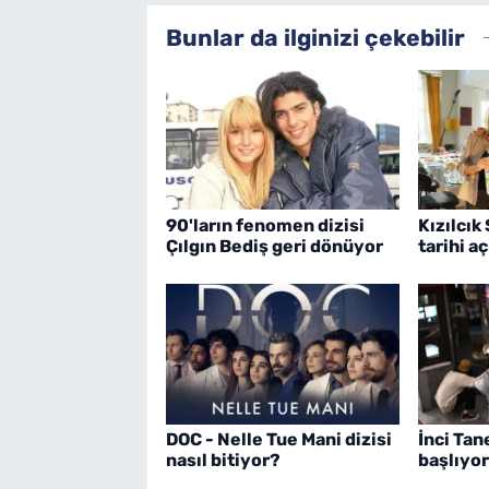
Bunlar da ilginizi çekebilir
90'ların fenomen dizisi
Kızılcık
Çılgın Bediş geri dönüyor
tarihi a
DOC - Nelle Tue Mani dizisi
İnci Tan
nasıl bitiyor?
başlıyor