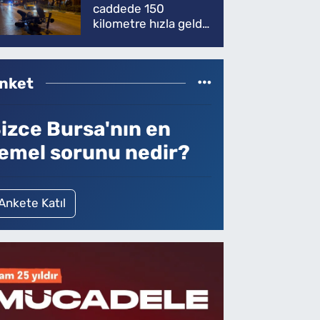
caddede 150
kilometre hızla geldi,
ATV'yi biçti: 1 ölü
nket
izce Bursa'nın en
emel sorunu nedir?
Ankete Katıl