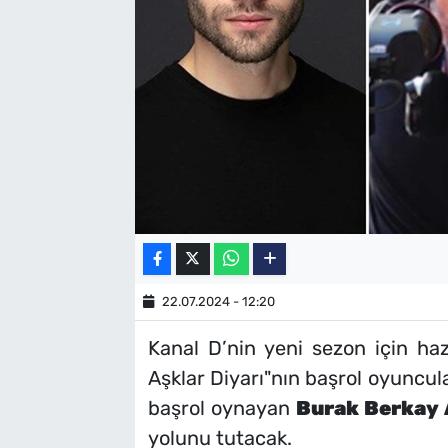
SAĞLIK
TV REHBERİ
22.07.2024 - 12:20
Kanal D’nin yeni sezon için hazı
Aşklar Diyarı"nın başrol oyuncula
başrol oynayan
Burak Berkay 
yolunu tutacak.