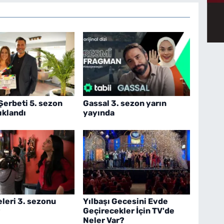
 Şerbeti 5. sezon
Gassal 3. sezon yarın
çıklandı
yayında
eleri 3. sezonu
Yılbaşı Gecesini Evde
Geçirecekler İçin TV'de
Neler Var?