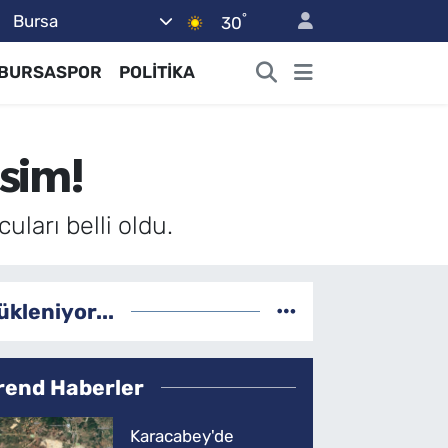
°
Bursa
30
BURSASPOR
POLİTİKA
İsim!
uları belli oldu.
ükleniyor...
rend Haberler
Karacabey'de