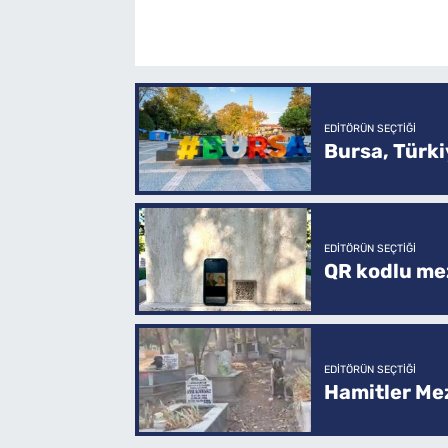
EDITÖRÜN SEÇTIĞI
Bursa, Türkiy
EDITÖRÜN SEÇTIĞI
QR kodlu mez
EDITÖRÜN SEÇTIĞI
Hamitler Me