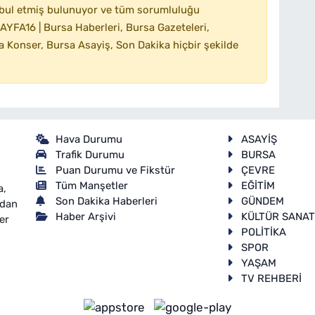
bul etmiş bulunuyor ve tüm sorumluluğu
YFA16 | Bursa Haberleri, Bursa Gazeteleri,
 Konser, Bursa Asayiş, Son Dakika hiçbir şekilde
Hava Durumu
ASAYİŞ
Trafik Durumu
BURSA
Puan Durumu ve Fikstür
ÇEVRE
Tüm Manşetler
EĞİTİM
a,
Son Dakika Haberleri
GÜNDEM
ndan
Haber Arşivi
KÜLTÜR SANA
er
POLİTİKA
SPOR
YAŞAM
TV REHBERİ