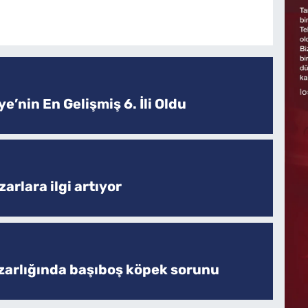
e’nin En Gelişmiş 6. İli Oldu
arlara ilgi artıyor
zarlığında başıboş köpek sorunu