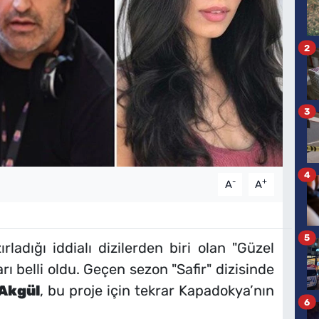
2
3
4
-
+
A
A
5
rladığı iddialı dizilerden biri olan "Güzel
rı belli oldu. Geçen sezon "Safir" dizisinde
Akgül
, bu proje için tekrar Kapadokya’nın
6