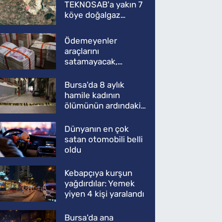
TEKNOSAB'a yakın 7
köye doğalgaz
müjdesi
Ödemeyenler
araçlarını
satamayacak,
kullanamayacak
Bursa'da 8 aylık
hamile kadının
ölümünün ardındaki
şok gerçek
Dünyanın en çok
satan otomobili belli
oldu
Kebapçıya kurşun
yağdırdılar: Yemek
yiyen 4 kişi yaralandı
Bursa'da ana