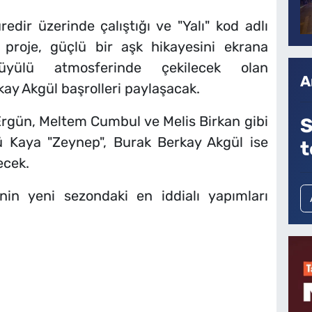
edir üzerinde çalıştığı ve "Yalı" kod adlı
 proje, güçlü bir aşk hikayesini ekrana
büyülü atmosferinde çekilecek olan
A
ay Akgül başrolleri paylaşacak.
Ergün, Meltem Cumbul ve Melis Birkan gibi
S
gü Kaya "Zeynep", Burak Berkay Akgül ise
t
ecek.
’nin yeni sezondaki en iddialı yapımları