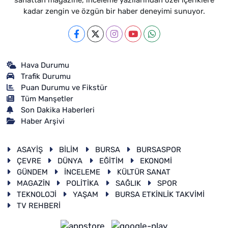
kadar zengin ve özgün bir haber deneyimi sunuyor.
Hava Durumu
Trafik Durumu
Puan Durumu ve Fikstür
Tüm Manşetler
Son Dakika Haberleri
Haber Arşivi
ASAYİŞ
BİLİM
BURSA
BURSASPOR
ÇEVRE
DÜNYA
EĞİTİM
EKONOMİ
GÜNDEM
İNCELEME
KÜLTÜR SANAT
MAGAZİN
POLİTİKA
SAĞLIK
SPOR
TEKNOLOJİ
YAŞAM
BURSA ETKİNLİK TAKVİMİ
TV REHBERİ