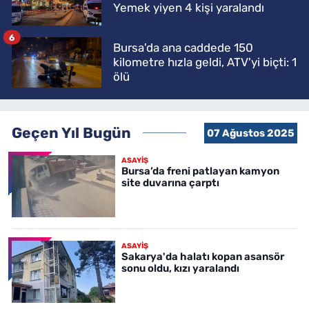
Yemek yiyen 4 kişi yaralandı
6
Bursa'da ana caddede 150
kilometre hızla geldi, ATV'yi biçti: 1
ölü
Geçen Yıl Bugün
07 Ağustos 2025
ASAYİŞ
Bursa’da freni patlayan kamyon
site duvarına çarptı
ASAYİŞ
Sakarya'da halatı kopan asansör
sonu oldu, kızı yaralandı