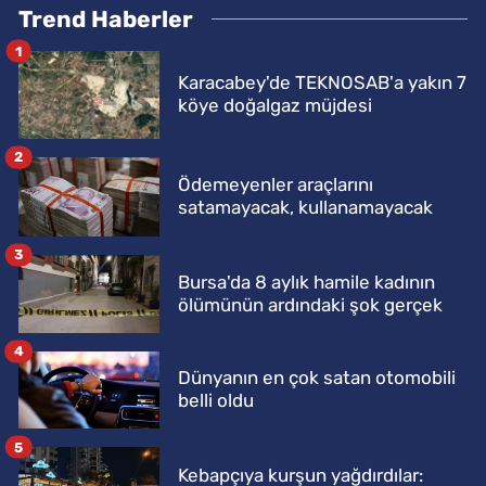
Trend Haberler
1
Karacabey'de TEKNOSAB'a yakın 7
köye doğalgaz müjdesi
2
Ödemeyenler araçlarını
satamayacak, kullanamayacak
3
Bursa'da 8 aylık hamile kadının
ölümünün ardındaki şok gerçek
4
Dünyanın en çok satan otomobili
belli oldu
5
Kebapçıya kurşun yağdırdılar: