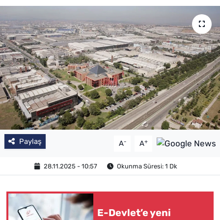
Paylaş
-
+
A
A
28.11.2025 - 10:57
Okunma Süresi: 1 Dk
E-Devlet’e yeni