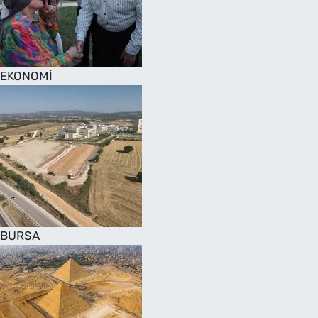
SAĞLIK
TV REHBERİ
EKONOMİ
BURSA