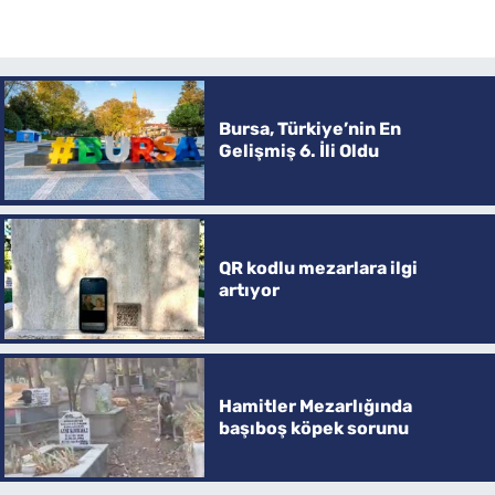
Bursa, Türkiye’nin En
Gelişmiş 6. İli Oldu
QR kodlu mezarlara ilgi
artıyor
Hamitler Mezarlığında
başıboş köpek sorunu