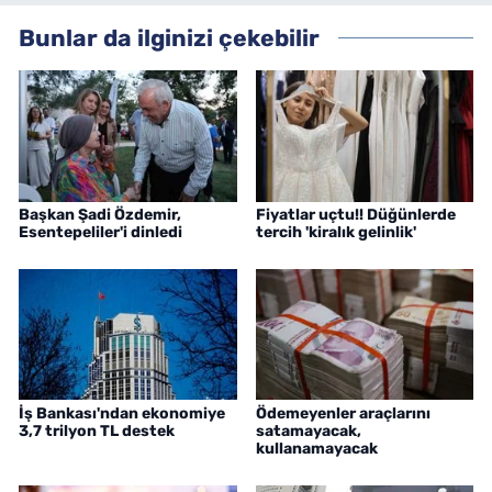
Bunlar da ilginizi çekebilir
Başkan Şadi Özdemir,
Fiyatlar uçtu!! Düğünlerde
Esentepeliler'i dinledi
tercih 'kiralık gelinlik'
İş Bankası'ndan ekonomiye
Ödemeyenler araçlarını
3,7 trilyon TL destek
satamayacak,
kullanamayacak