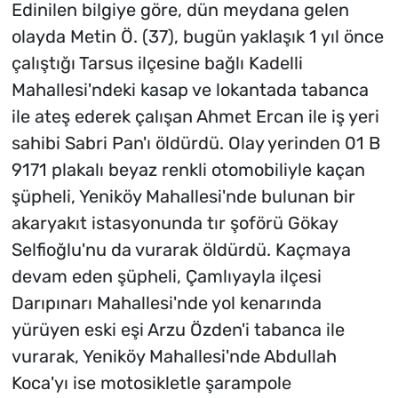
Edinilen bilgiye göre, dün meydana gelen
olayda Metin Ö. (37), bugün yaklaşık 1 yıl önce
çalıştığı Tarsus ilçesine bağlı Kadelli
Mahallesi'ndeki kasap ve lokantada tabanca
ile ateş ederek çalışan Ahmet Ercan ile iş yeri
sahibi Sabri Pan'ı öldürdü. Olay yerinden 01 B
9171 plakalı beyaz renkli otomobiliyle kaçan
şüpheli, Yeniköy Mahallesi'nde bulunan bir
akaryakıt istasyonunda tır şoförü Gökay
Selfioğlu'nu da vurarak öldürdü. Kaçmaya
devam eden şüpheli, Çamlıyayla ilçesi
Darıpınarı Mahallesi'nde yol kenarında
yürüyen eski eşi Arzu Özden'i tabanca ile
vurarak, Yeniköy Mahallesi'nde Abdullah
Koca'yı ise motosikletle şarampole