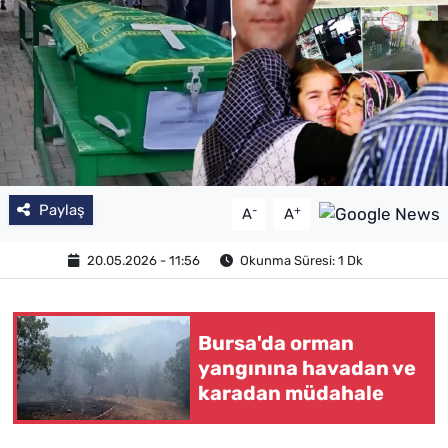
Paylaş
-
+
A
A
20.05.2026 - 11:56
Okunma Süresi: 1 Dk
Bursa'da orman
yangınına havadan ve
karadan müdahale