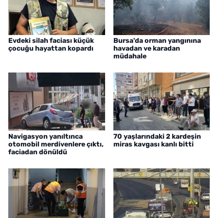
Evdeki silah faciası küçük
Bursa'da orman yangınına
çocuğu hayattan kopardı
havadan ve karadan
müdahale
Navigasyon yanıltınca
70 yaşlarındaki 2 kardeşin
otomobil merdivenlere çıktı,
miras kavgası kanlı bitti
faciadan dönüldü