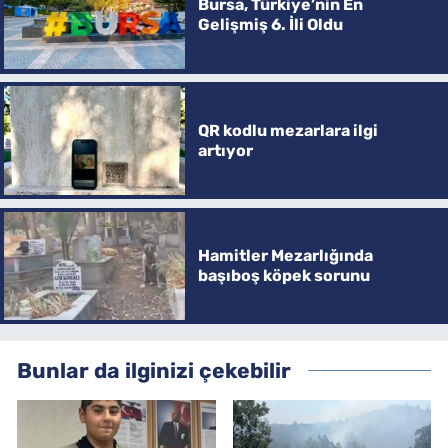
Bursa, Türkiye’nin En
Gelişmiş 6. İli Oldu
QR kodlu mezarlara ilgi
artıyor
Hamitler Mezarlığında
başıboş köpek sorunu
Bunlar da ilginizi çekebilir