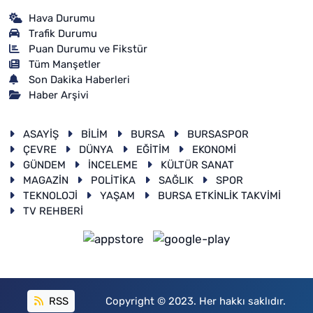
Hava Durumu
Trafik Durumu
Puan Durumu ve Fikstür
Tüm Manşetler
Son Dakika Haberleri
Haber Arşivi
ASAYİŞ
BİLİM
BURSA
BURSASPOR
ÇEVRE
DÜNYA
EĞİTİM
EKONOMİ
GÜNDEM
İNCELEME
KÜLTÜR SANAT
MAGAZİN
POLİTİKA
SAĞLIK
SPOR
TEKNOLOJİ
YAŞAM
BURSA ETKİNLİK TAKVİMİ
TV REHBERİ
RSS
Copyright © 2023. Her hakkı saklıdır.