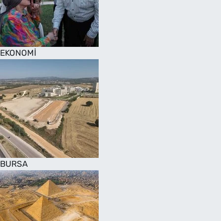
SAĞLIK
TV REHBERİ
EKONOMİ
BURSA