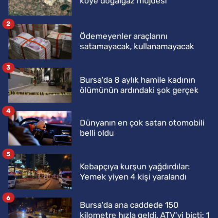
köye doğalgaz müjdesi
2
Ödemeyenler araçlarını
satamayacak, kullanamayacak
3
Bursa'da 8 aylık hamile kadının
ölümünün ardındaki şok gerçek
4
Dünyanın en çok satan otomobili
belli oldu
5
Kebapçıya kurşun yağdırdılar:
Yemek yiyen 4 kişi yaralandı
6
Bursa'da ana caddede 150
kilometre hızla geldi, ATV'yi biçti: 1