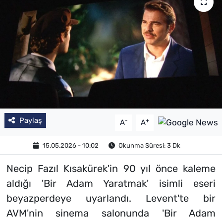
Paylaş
-
+
A
A
15.05.2026 - 10:02
Okunma Süresi: 3 Dk
Necip Fazıl Kısakürek'in 90 yıl önce kaleme
aldığı 'Bir Adam Yaratmak' isimli eseri
beyazperdeye uyarlandı. Levent'te bir
AVM'nin sinema salonunda 'Bir Adam