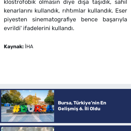
klostrofobik olmasın diye dışa taşıdık, sahil
kenarlarını kullandık, rıhtımlar kullandık. Eser
piyesten sinematografiye bence başarıyla
evrildi' ifadelerini kullandı.
Kaynak:
İHA
Bursa, Türkiye’nin En
Gelişmiş 6. İli Oldu