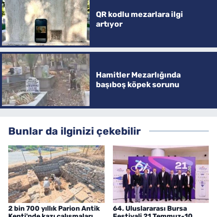
QR kodlu mezarlara ilgi
artıyor
Hamitler Mezarlığında
başıboş köpek sorunu
Bunlar da ilginizi çekebilir
2 bin 700 yıllık Parion Antik
64. Uluslararası Bursa
Kenti'nde kazı çalışmaları
Festivali 21 Temmuz-10