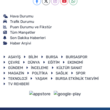
Hava Durumu
Trafik Durumu
Puan Durumu ve Fikstür
Tüm Manşetler
Son Dakika Haberleri
Haber Arşivi
ASAYİŞ
BİLİM
BURSA
BURSASPOR
ÇEVRE
DÜNYA
EĞİTİM
EKONOMİ
GÜNDEM
İNCELEME
KÜLTÜR SANAT
MAGAZİN
POLİTİKA
SAĞLIK
SPOR
TEKNOLOJİ
YAŞAM
BURSA ETKİNLİK TAKVİMİ
TV REHBERİ