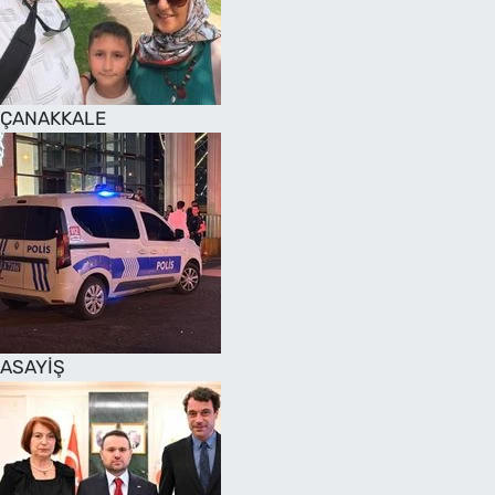
SAĞLIK
TV REHBERİ
ÇANAKKALE
ASAYİŞ