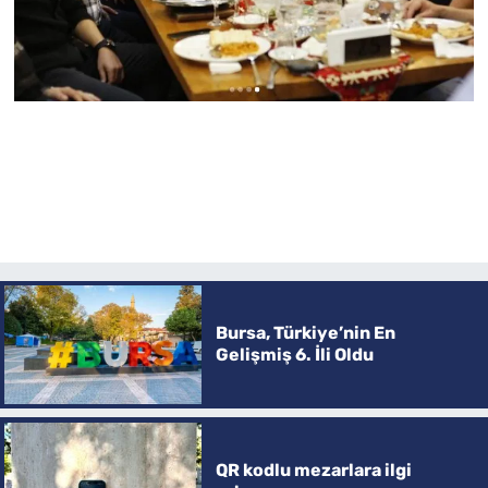
Bursa, Türkiye’nin En
Gelişmiş 6. İli Oldu
QR kodlu mezarlara ilgi