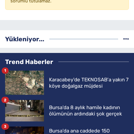
sorumlu tutulamaz.
Yükleniyor...
Trend Haberler
1
Karacabey'de TEKNOSAB'a yakın 7
köye doğalgaz müjdesi
2
Bursa'da 8 aylık hamile kadının
ölümünün ardındaki şok gerçek
3
Bursa'da ana caddede 150