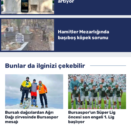
artıyor
Hamitler Mezarlığında
başıboş köpek sorunu
Bunlar da ilginizi çekebilir
Bursalı dağcılardan Ağrı
Bursaspor'un Süper Lig
Dağı zirvesinde Bursaspor
öncesi son engeli 1. Lig
mesajı
başlıyor