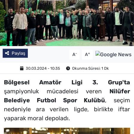
SAĞLIK
TV REHBERİ
Paylaş
-
+
A
A
30.03.2024 - 10:35
Okunma Süresi: 1 Dk
Bölgesel Amatör Ligi 3. Grup'ta
şampiyonluk mücadelesi veren
Nilüfer
Belediye Futbol Spor Kulübü
, seçim
nedeniyle ara verilen ligde, birlikte iftar
yaparak moral depoladı.