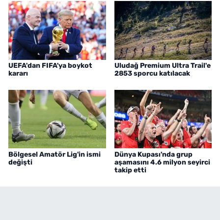
UEFA'dan FIFA'ya boykot
Uludağ Premium Ultra Trail'e
kararı
2853 sporcu katılacak
Bölgesel Amatör Lig'in ismi
Dünya Kupası'nda grup
değişti
aşamasını 4.6 milyon seyirci
takip etti