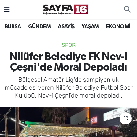
ÖZEL HABER
Hava Durumu
BURSA
GÜNDEM
ASAYİŞ
YAŞAM
EKONOMİ
İNCELEME
Trafik Durumu
SPOR
MAGAZİN
TFF 2.Lig Beyaz Grup Puan Durumu ve Fikstür
Nilüfer Belediye FK Nev-i
Çeşni'de Moral Depoladı
BİLİM
Tüm Manşetler
Bölgesel Amatör Lig'de şampiyonluk
DÜNYA
Son Dakika Haberleri
mücadelesi veren Nilüfer Belediye Futbol Spor
Kulübü, Nev-i Çeşni'de moral depoladı.
TEKNOLOJİ
Haber Arşivi
SPOR
EĞİTİM