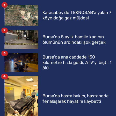
1
Karacabey'de TEKNOSAB'a yakın 7
köye doğalgaz müjdesi
2
Bursa'da 8 aylık hamile kadının
ölümünün ardındaki şok gerçek
3
Bursa'da ana caddede 150
kilometre hızla geldi, ATV'yi biçti: 1
ölü
4
Bursa'da hasta bakıcı, hastanede
fenalaşarak hayatını kaybetti