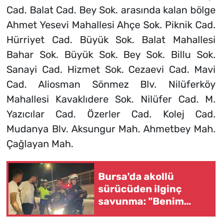
Cad. Balat Cad. Bey Sok. arasında kalan bölge
Ahmet Yesevi Mahallesi Ahçe Sok. Piknik Cad.
Hürriyet Cad. Büyük Sok. Balat Mahallesi
Bahar Sok. Büyük Sok. Bey Sok. Billu Sok.
Sanayi Cad. Hizmet Sok. Cezaevi Cad. Mavi
Cad. Aliosman Sönmez Blv. Nilüferköy
Mahallesi Kavaklıdere Sok. Nilüfer Cad. M.
Yazıcılar Cad. Özerler Cad. Kolej Cad.
Mudanya Blv. Aksungur Mah. Ahmetbey Mah.
Çağlayan Mah.
Bursa'da akollü
sürücüden ilginç
savunma: "Benim
ikizim var"