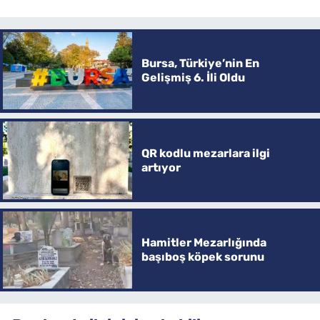
Bursa, Türkiye’nin En
Gelişmiş 6. İli Oldu
QR kodlu mezarlara ilgi
artıyor
Hamitler Mezarlığında
başıboş köpek sorunu