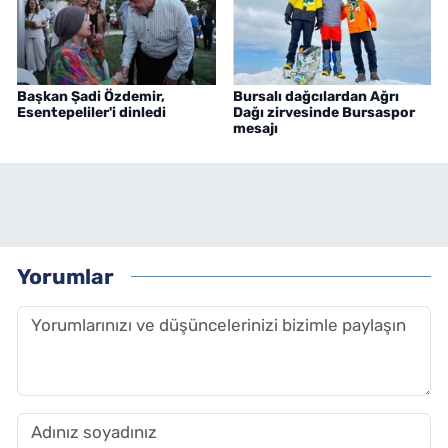
Başkan Şadi Özdemir,
Bursalı dağcılardan Ağrı
Esentepeliler'i dinledi
Dağı zirvesinde Bursaspor
mesajı
Yorumlar