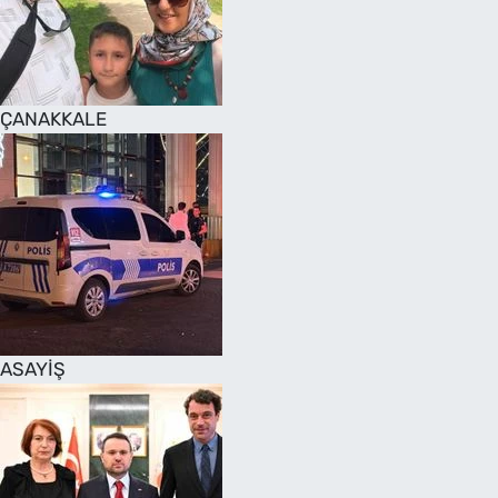
SAĞLIK
TV REHBERİ
ÇANAKKALE
ASAYİŞ