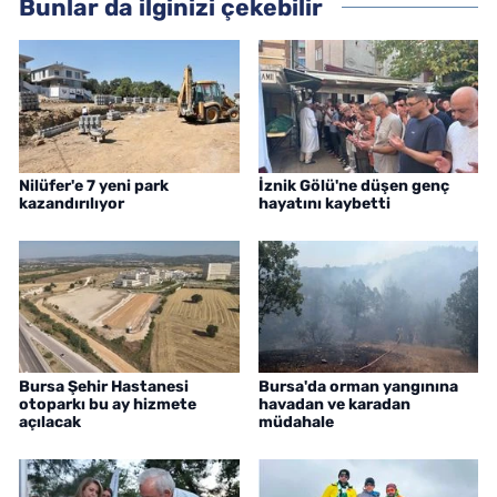
Bunlar da ilginizi çekebilir
Nilüfer'e 7 yeni park
İznik Gölü'ne düşen genç
kazandırılıyor
hayatını kaybetti
Bursa Şehir Hastanesi
Bursa'da orman yangınına
otoparkı bu ay hizmete
havadan ve karadan
açılacak
müdahale