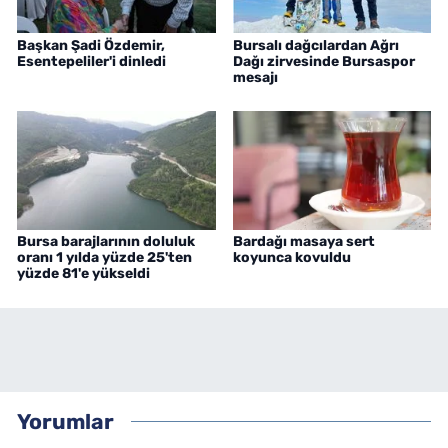
Başkan Şadi Özdemir,
Bursalı dağcılardan Ağrı
Esentepeliler'i dinledi
Dağı zirvesinde Bursaspor
mesajı
Bursa barajlarının doluluk
Bardağı masaya sert
oranı 1 yılda yüzde 25'ten
koyunca kovuldu
yüzde 81'e yükseldi
Yorumlar