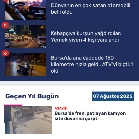
Dünyanın en çok satan otomobili
belli oldu
5
Kebapçıya kurşun yağdırdılar:
Yemek yiyen 4 kişi yaralandı
6
Bursa'da ana caddede 150
kilometre hızla geldi, ATV'yi biçti: 1
ölü
Geçen Yıl Bugün
07 Ağustos 2025
ASAYİŞ
Bursa’da freni patlayan kamyon
site duvarına çarptı