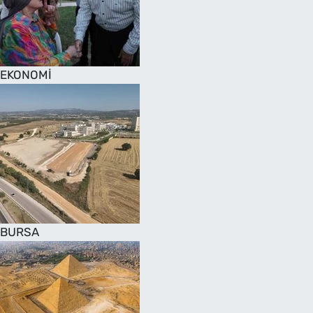
SAĞLIK
TV REHBERİ
EKONOMİ
BURSA