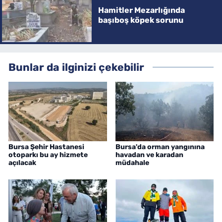
Hamitler Mezarlığında
başıboş köpek sorunu
Bunlar da ilginizi çekebilir
Bursa Şehir Hastanesi
Bursa'da orman yangınına
otoparkı bu ay hizmete
havadan ve karadan
açılacak
müdahale