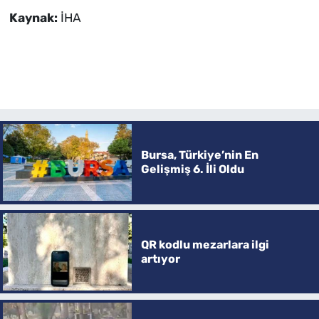
Kaynak:
İHA
Bursa, Türkiye’nin En
Gelişmiş 6. İli Oldu
QR kodlu mezarlara ilgi
artıyor