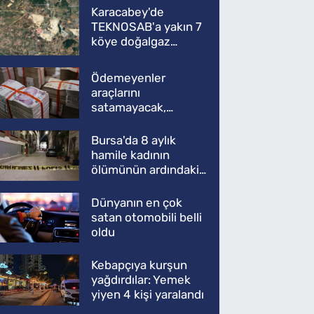
Karacabey'de
TEKNOSAB'a yakın 7
köye doğalgaz
müjdesi
Ödemeyenler
araçlarını
satamayacak,
kullanamayacak
Bursa'da 8 aylık
hamile kadının
ölümünün ardındaki
şok gerçek
Dünyanın en çok
satan otomobili belli
oldu
Kebapçıya kurşun
yağdırdılar: Yemek
yiyen 4 kişi yaralandı