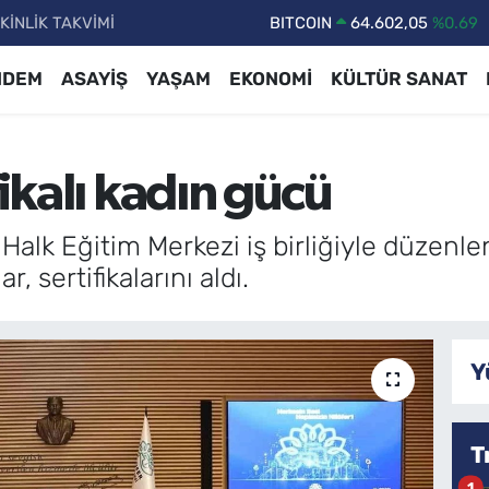
KİNLİK TAKVİMİ
DOLAR
47,6006
%0.06
EURO
55,0250
%0.02
NDEM
ASAYİŞ
YAŞAM
EKONOMİ
KÜLTÜR SANAT
STERLİN
64,2398
%0.2
GRAM ALTIN
6513.94
%0.32
fikalı kadın gücü
BİST100
13.768
%48
BITCOIN
64.602,05
%0.69
 Halk Eğitim Merkezi iş birliğiyle düzenl
 sertifikalarını aldı.
Y
T
1