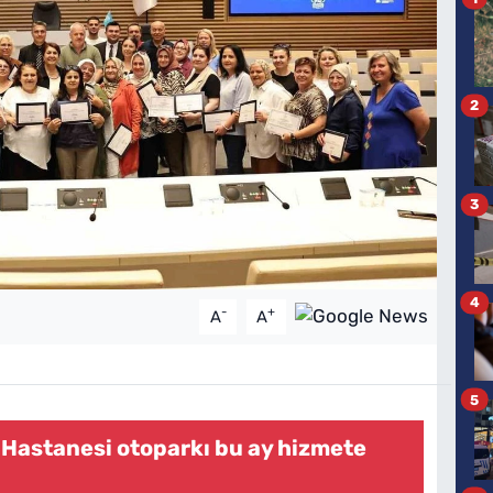
2
3
4
-
+
A
A
5
 Hastanesi otoparkı bu ay hizmete