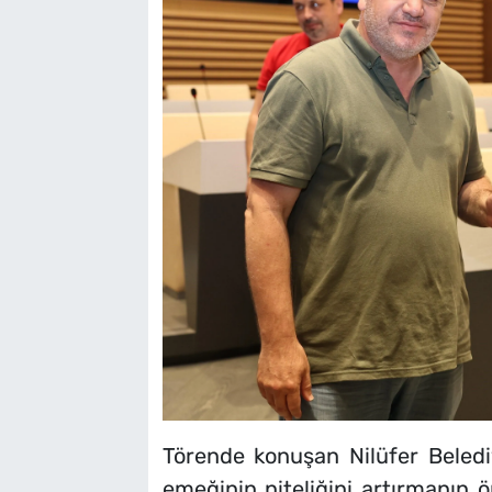
Törende konuşan Nilüfer Beledi
emeğinin niteliğini artırmanın ö