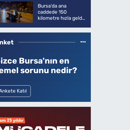
Bursa'da ana
caddede 150
kilometre hızla geldi,
ATV'yi biçti: 1 ölü
nket
izce Bursa'nın en
emel sorunu nedir?
Ankete Katıl