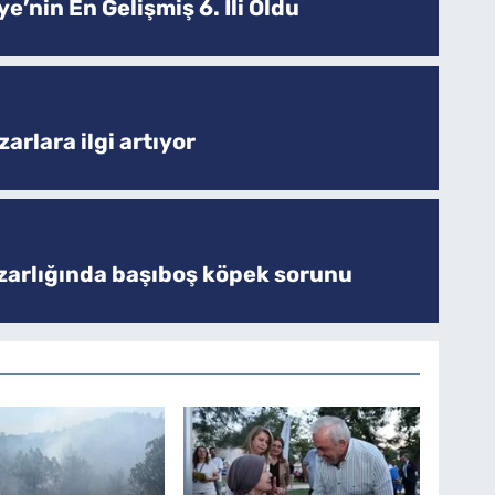
e’nin En Gelişmiş 6. İli Oldu
arlara ilgi artıyor
zarlığında başıboş köpek sorunu