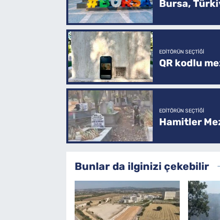
Bursa, Türkiy
EDITÖRÜN SEÇTIĞI
QR kodlu mez
EDITÖRÜN SEÇTIĞI
Hamitler Me
Bunlar da ilginizi çekebilir