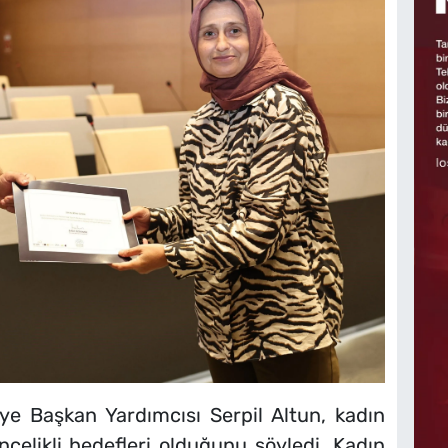
ye Başkan Yardımcısı Serpil Altun, kadın
ncelikli hedefleri olduğunu söyledi. Kadın