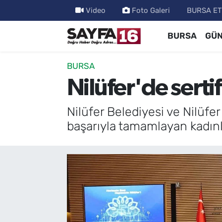
Video
Foto Galeri
BURSA ET
BURSA
GÜ
ÖZEL HABER
Hava Durumu
İNCELEME
Trafik Durumu
BURSA
Nilüfer'de serti
MAGAZİN
TFF 2.Lig Beyaz Grup Puan Durumu ve Fikstür
Nilüfer Belediyesi ve Nilüfer
BİLİM
Tüm Manşetler
başarıyla tamamlayan kadınlar,
DÜNYA
Son Dakika Haberleri
TEKNOLOJİ
Haber Arşivi
SPOR
EĞİTİM