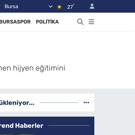
°
Bursa
27
BURSASPOR
POLİTİKA
enen hijyen eğitimini
ükleniyor...
rend Haberler