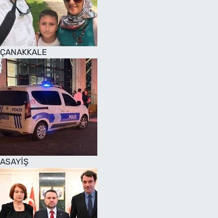
SAĞLIK
TV REHBERİ
ÇANAKKALE
ASAYİŞ