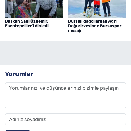
Başkan Şadi Özdemir,
Bursalı dağcılardan Ağrı
Esentepeliler'i dinledi
Dağı zirvesinde Bursaspor
mesajı
Yorumlar