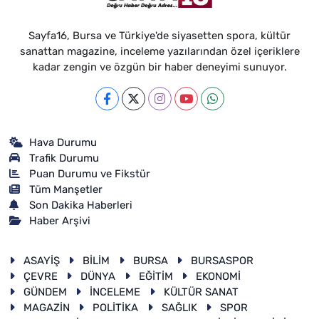
Sayfa16, Bursa ve Türkiye'de siyasetten spora, kültür
sanattan magazine, inceleme yazılarından özel içeriklere
kadar zengin ve özgün bir haber deneyimi sunuyor.
Hava Durumu
Trafik Durumu
Puan Durumu ve Fikstür
Tüm Manşetler
Son Dakika Haberleri
Haber Arşivi
ASAYİŞ
BİLİM
BURSA
BURSASPOR
ÇEVRE
DÜNYA
EĞİTİM
EKONOMİ
GÜNDEM
İNCELEME
KÜLTÜR SANAT
MAGAZİN
POLİTİKA
SAĞLIK
SPOR