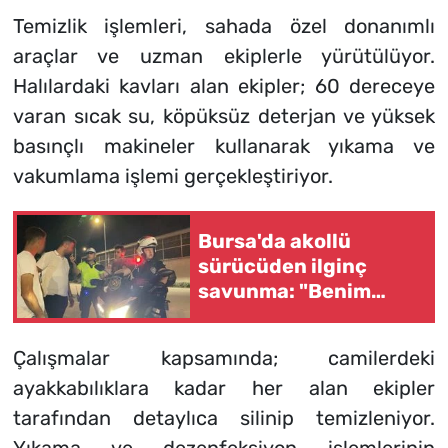
Temizlik işlemleri, sahada özel donanımlı
araçlar ve uzman ekiplerle yürütülüyor.
Halılardaki kavları alan ekipler; 60 dereceye
varan sıcak su, köpüksüz deterjan ve yüksek
basınçlı makineler kullanarak yıkama ve
vakumlama işlemi gerçekleştiriyor.
Bursa'da akollü
sürücüden ilginç
savunma: "Benim
ikizim var"
Çalışmalar kapsamında; camilerdeki
ayakkabılıklara kadar her alan ekipler
tarafından detaylıca silinip temizleniyor.
Yıkama ve dezenfeksiyon işlemlerinin