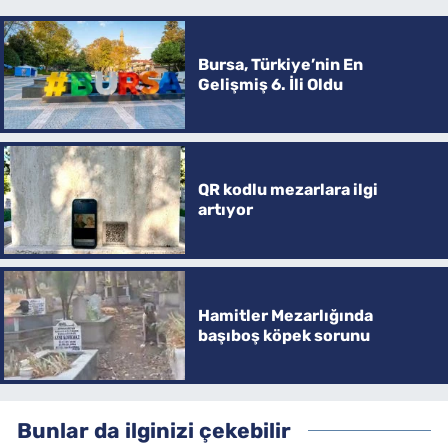
Bursa, Türkiye’nin En
Gelişmiş 6. İli Oldu
QR kodlu mezarlara ilgi
artıyor
Hamitler Mezarlığında
başıboş köpek sorunu
Bunlar da ilginizi çekebilir