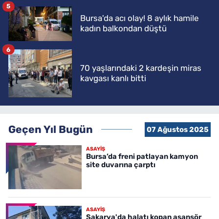
5
Bursa'da acı olay! 8 aylık hamile
kadın balkondan düştü
6
70 yaşlarındaki 2 kardeşin miras
kavgası kanlı bitti
Geçen Yıl Bugün
07 Ağustos 2025
ASAYİŞ
Bursa’da freni patlayan kamyon
site duvarına çarptı
ASAYİŞ
Sakarya'da halatı kopan asansör