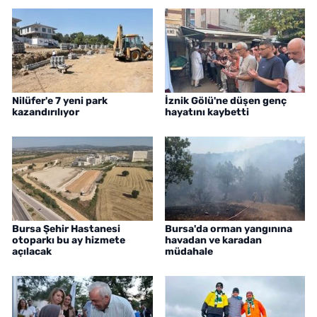
Nilüfer'e 7 yeni park
İznik Gölü'ne düşen genç
kazandırılıyor
hayatını kaybetti
Bursa Şehir Hastanesi
Bursa'da orman yangınına
otoparkı bu ay hizmete
havadan ve karadan
açılacak
müdahale