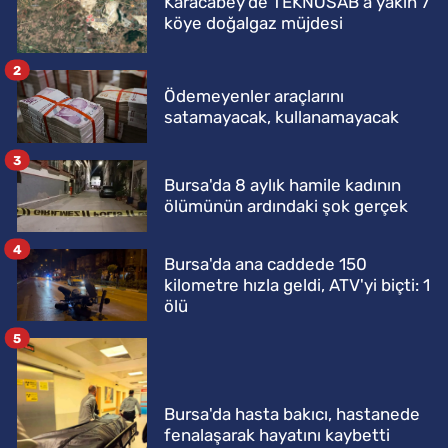
Karacabey'de TEKNOSAB'a yakın 7
köye doğalgaz müjdesi
2
Ödemeyenler araçlarını
satamayacak, kullanamayacak
3
Bursa'da 8 aylık hamile kadının
ölümünün ardındaki şok gerçek
4
Bursa'da ana caddede 150
kilometre hızla geldi, ATV'yi biçti: 1
ölü
5
Bursa'da hasta bakıcı, hastanede
fenalaşarak hayatını kaybetti