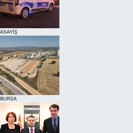
SAĞLIK
TV REHBERİ
ASAYİŞ
BURSA