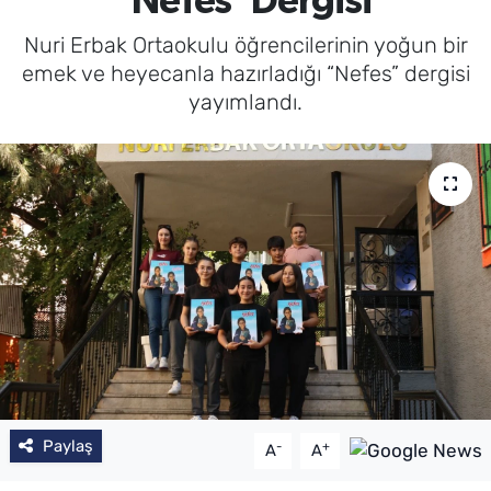
'Nefes' Dergisi
Nuri Erbak Ortaokulu öğrencilerinin yoğun bir
emek ve heyecanla hazırladığı “Nefes” dergisi
yayımlandı.
Paylaş
-
+
A
A