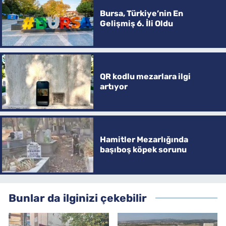
Bursa, Türkiye’nin En
Gelişmiş 6. İli Oldu
QR kodlu mezarlara ilgi
artıyor
Hamitler Mezarlığında
başıboş köpek sorunu
Bunlar da ilginizi çekebilir