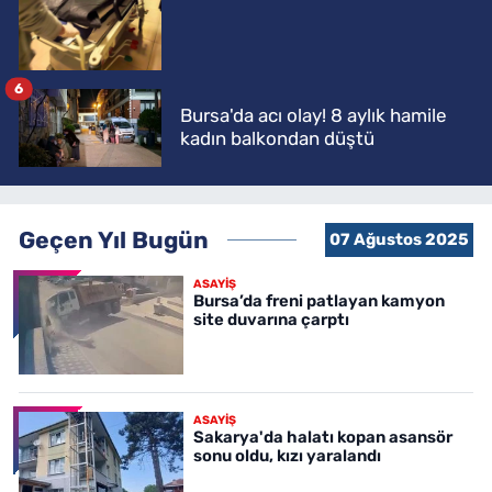
6
Bursa'da acı olay! 8 aylık hamile
kadın balkondan düştü
Geçen Yıl Bugün
07 Ağustos 2025
ASAYİŞ
Bursa’da freni patlayan kamyon
site duvarına çarptı
ASAYİŞ
Sakarya'da halatı kopan asansör
sonu oldu, kızı yaralandı