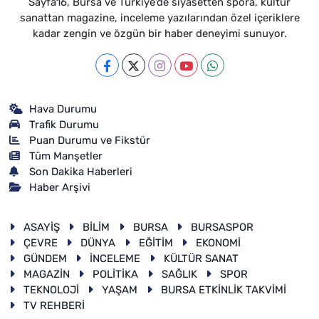
Sayfa16, Bursa ve Türkiye'de siyasetten spora, kültür
sanattan magazine, inceleme yazılarından özel içeriklere
kadar zengin ve özgün bir haber deneyimi sunuyor.
Hava Durumu
Trafik Durumu
Puan Durumu ve Fikstür
Tüm Manşetler
Son Dakika Haberleri
Haber Arşivi
ASAYİŞ
BİLİM
BURSA
BURSASPOR
ÇEVRE
DÜNYA
EĞİTİM
EKONOMİ
GÜNDEM
İNCELEME
KÜLTÜR SANAT
MAGAZİN
POLİTİKA
SAĞLIK
SPOR
TEKNOLOJİ
YAŞAM
BURSA ETKİNLİK TAKVİMİ
TV REHBERİ