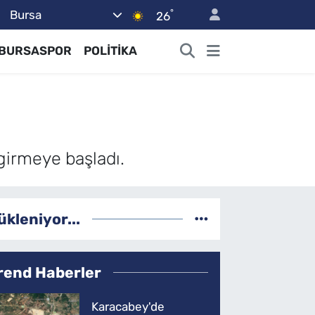
°
Bursa
26
BURSASPOR
POLİTİKA
girmeye başladı.
ükleniyor...
rend Haberler
Karacabey'de