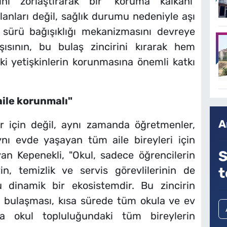
ını zorlaştırarak bir ‘koruma kalkanı’
olanları değil, sağlık durumu nedeniyle aşı
 sürü bağışıklığı mekanizmasını devreye
şısının, bu bulaş zincirini kırarak hem
i yetişkinlerin korunmasına önemli katkı
aile korunmalı"
A
er için değil, aynı zamanda öğretmenler,
ynı evde yaşayan tüm aile bireyleri için
S
an Kepenekli, "Okul, sadece öğrencilerin
rin, temizlik ve servis görevlilerinin de
t
u dinamik bir ekosistemdir. Bu zincirin
n bulaşması, kısa sürede tüm okula ve ev
ıyla okul topluluğundaki tüm bireylerin