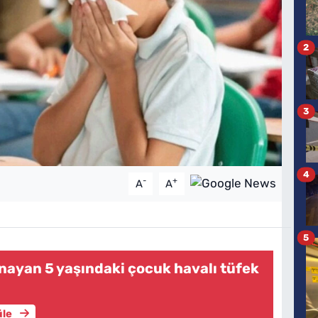
2
3
4
-
+
A
A
5
ayan 5 yaşındaki çocuk havalı tüfek
üle