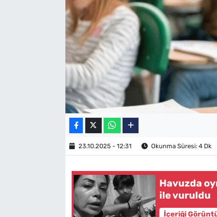
SAĞLIK
TV REHBERİ
23.10.2025 - 12:31
Okunma Süresi: 4 Dk
Havuzda oyn
ile vuruldu
İçeriği Görünt