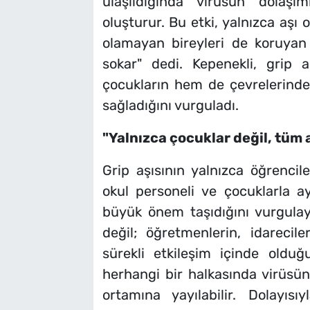
ulaşıldığında virüsün dolaşım
oluşturur. Bu etki, yalnızca aşı 
olamayan bireyleri de koruyan
sokar" dedi. Kepenekli, grip a
çocukların hem de çevrelerindek
sağladığını vurguladı.
"Yalnızca çocuklar değil, tüm 
Grip aşısının yalnızca öğrencil
okul personeli ve çocuklarla a
büyük önem taşıdığını vurgulay
değil; öğretmenlerin, idarecile
sürekli etkileşim içinde olduğ
herhangi bir halkasında virüsü
ortamına yayılabilir. Dolayıs