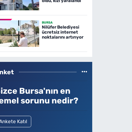
oldu, kızı yaralandı
BURSA
Nilüfer Belediyesi
ücretsiz internet
noktalarını artırıyor
nket
izce Bursa'nın en
emel sorunu nedir?
Ankete Katıl