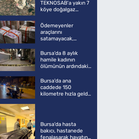
TEKNOSAB'a yakın 7
köye doğalgaz
müjdesi
Ödemeyenler
araçlarını
satamayacak,
kullanamayacak
Bursa'da 8 aylık
hamile kadının
ölümünün ardındaki
şok gerçek
Bursa'da ana
caddede 150
kilometre hızla geldi,
ATV'yi biçti: 1 ölü
Bursa'da hasta
bakıcı, hastanede
fenalaşarak hayatını