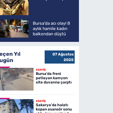
kaybetti
Bursa'da acı olay! 8
aylık hamile kadın
balkondan düştü
eçen Yıl
07 Ağustos
ugün
2025
ASAYİŞ
Bursa’da freni
patlayan kamyon
site duvarına çarptı
ASAYİŞ
Sakarya'da halatı
kopan asansör sonu