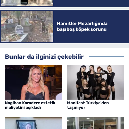
Hamitler Mezarlığında
başıboş köpek sorunu
Bunlar da ilginizi çekebilir
Nagihan Karadere estetik
Manifest Türkiye'den
maliyetini açıkladı
taşınıyor