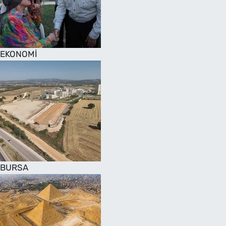
SAĞLIK
TV REHBERİ
EKONOMİ
BURSA