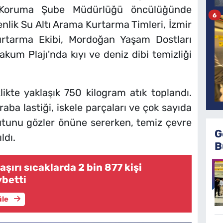
z Koruma Şube Müdürlüğü öncülüğünde
6
nlik Su Altı Arama Kurtarma Timleri, İzmir
urtarma Ekibi, Mordoğan Yaşam Dostları
akum Plajı'nda kıyı ve deniz dibi temizliği
likte yaklaşık 750 kilogram atık toplandı.
raba lastiği, iskele parçaları ve çok sayıda
yutunu gözler önüne sererken, temiz çevre
G
ldı.
B
 aşırı sıcaklarda 2 bin 877 kişi
ybetti
üle