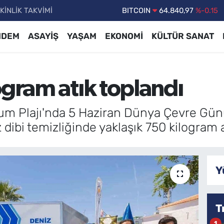
KİNLİK TAKVİMİ
DOLAR
47,7436
%0.18
EURO
55,2510
%0.32
NDEM
ASAYİŞ
YAŞAM
EKONOMİ
KÜLTÜR SANAT
STERLİN
64,4811
%0.38
GRAM ALTIN
6660.55
%0
ogram atık toplandı
BİST100
13.779
%-14
BITCOIN
64.840,97
%-0.15
 Plajı'nda 5 Haziran Dünya Çevre Günü
 dibi temizliğinde yaklaşık 750 kilogram at
Y
T
1