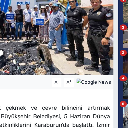
2
3
4
-
+
A
A
5
t çekmek ve çevre bilincini artırmak
 Büyükşehir Belediyesi, 5 Haziran Dünya
inliklerini Karaburun'da başlattı. İzmir