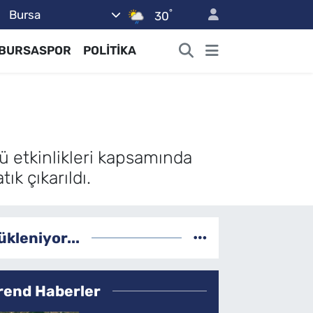
°
Bursa
30
BURSASPOR
POLİTİKA
 etkinlikleri kapsamında
ık çıkarıldı.
ükleniyor...
rend Haberler