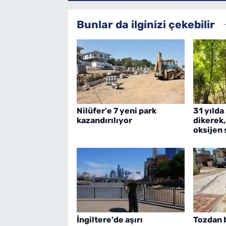
Bunlar da ilginizi çekebilir
Nilüfer'e 7 yeni park
31 yılda
kazandırılıyor
dikerek,
oksijen 
İngiltere'de aşırı
Tozdan b