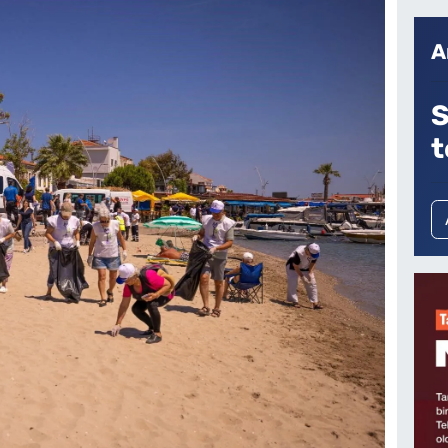
A
S
t