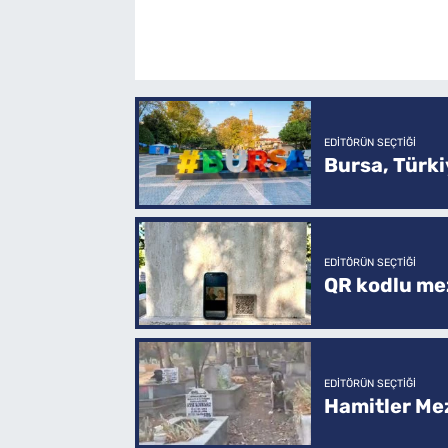
EDITÖRÜN SEÇTIĞI
Bursa, Türkiy
EDITÖRÜN SEÇTIĞI
QR kodlu mez
EDITÖRÜN SEÇTIĞI
Hamitler Me