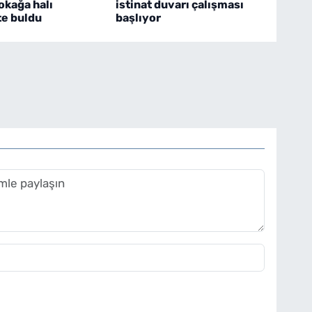
okağa halı
istinat duvarı çalışması
e buldu
başlıyor