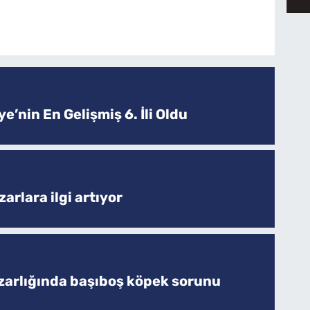
e’nin En Gelişmiş 6. İli Oldu
arlara ilgi artıyor
zarlığında başıboş köpek sorunu