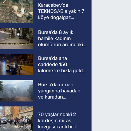
Karacabey'de
TEKNOSAB'a yakın 7
köye doğalgaz
müjdesi
Bursa'da 8 aylık
hamile kadının
ölümünün ardındaki
şok gerçek
Bursa'da ana
caddede 150
kilometre hızla geldi,
ATV'yi biçti: 1 ölü
Bursa'da orman
yangınına havadan
ve karadan
müdahale
70 yaşlarındaki 2
kardeşin miras
kavgası kanlı bitti