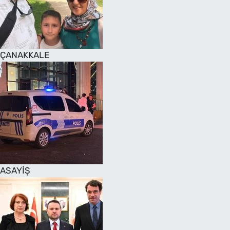
SAĞLIK
TV REHBERİ
ÇANAKKALE
ASAYİŞ