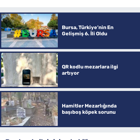
Bursa, Türkiye’nin En
Gelişmiş 6. İli Oldu
QR kodlu mezarlara ilgi
artıyor
Hamitler Mezarlığında
başıboş köpek sorunu