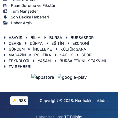
Puan Durumu ve Fikstür
Tüm Manşetler
Son Dakika Haberleri
Haber Arşivi
ASAYİŞ
BİLİM
BURSA
BURSASPOR
ÇEVRE
DÜNYA
EĞİTİM
EKONOMİ
GÜNDEM
İNCELEME
KÜLTÜR SANAT
MAGAZİN
POLİTİKA
SAĞLIK
SPOR
TEKNOLOJİ
YAŞAM
BURSA ETKİNLİK TAKVİMİ
TV REHBERİ
RSS
Copyright © 2023. Her hakkı saklıdır.
Haber Yazılımı:
TE Bilişim