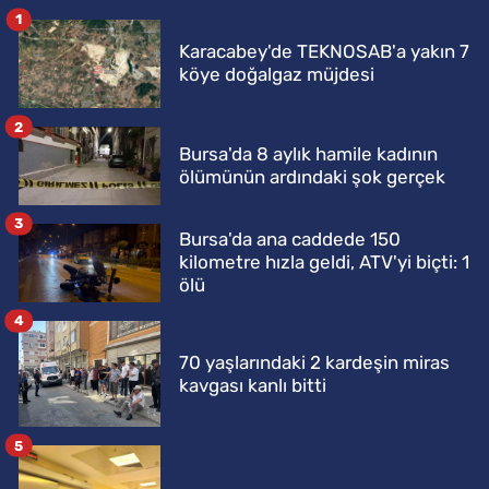
1
Karacabey'de TEKNOSAB'a yakın 7
köye doğalgaz müjdesi
2
Bursa'da 8 aylık hamile kadının
ölümünün ardındaki şok gerçek
3
Bursa'da ana caddede 150
kilometre hızla geldi, ATV'yi biçti: 1
ölü
4
70 yaşlarındaki 2 kardeşin miras
kavgası kanlı bitti
5