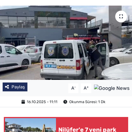
Paylaş
-
+
A
A
16.10.2025 - 11:11
Okunma Süresi: 1 Dk
Nilüfer'e 7 yeni park