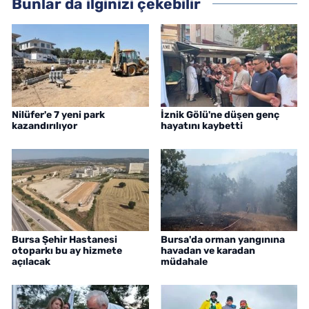
Bunlar da ilginizi çekebilir
Nilüfer'e 7 yeni park
İznik Gölü'ne düşen genç
kazandırılıyor
hayatını kaybetti
Bursa Şehir Hastanesi
Bursa'da orman yangınına
otoparkı bu ay hizmete
havadan ve karadan
açılacak
müdahale