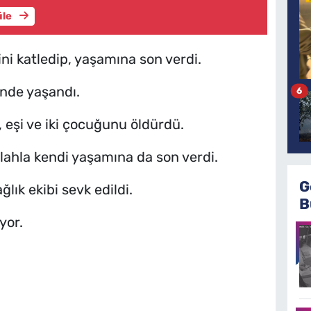
üle
ini katledip, yaşamına son verdi.
inde yaşandı.
6
 eşi ve iki çocuğunu öldürdü.
lahla kendi yaşamına da son verdi.
G
ğlık ekibi sevk edildi.
B
yor.