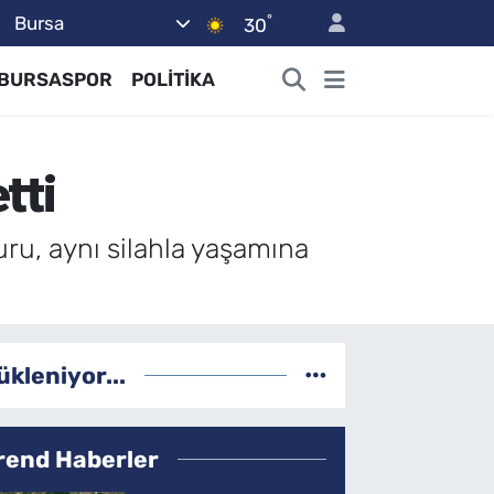
°
Bursa
30
BURSASPOR
POLİTİKA
tti
ru, aynı silahla yaşamına
ükleniyor...
rend Haberler