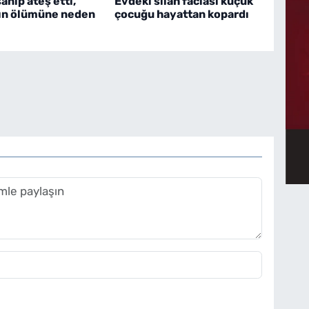
nıp ateş etti,
Evdeki silah faciası küçük
ın ölümüne neden
çocuğu hayattan kopardı