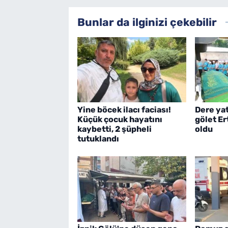
Bunlar da ilginizi çekebilir
Yine böcek ilacı faciası!
Dere ya
Küçük çocuk hayatını
gölet E
kaybetti, 2 şüpheli
oldu
tutuklandı