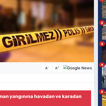
2
3
4
-
+
A
A
5
rman yangınına havadan ve karadan