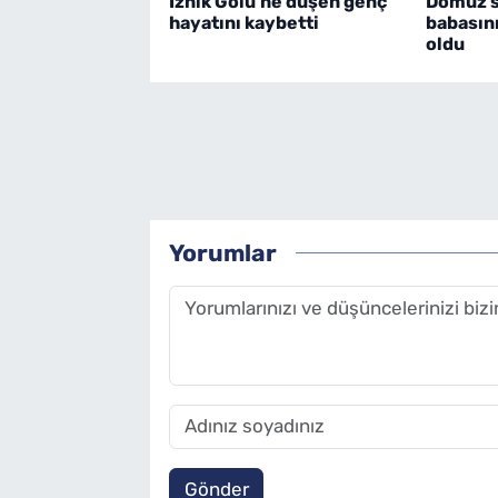
İznik Gölü'ne düşen genç
Domuz sa
hayatını kaybetti
babasın
oldu
Yorumlar
Gönder