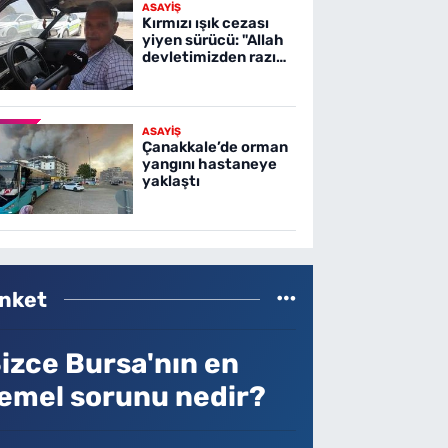
ASAYİŞ
Kırmızı ışık cezası
yiyen sürücü: "Allah
devletimizden razı
olsun"
ASAYİŞ
Çanakkale’de orman
yangını hastaneye
yaklaştı
nket
izce Bursa'nın en
emel sorunu nedir?