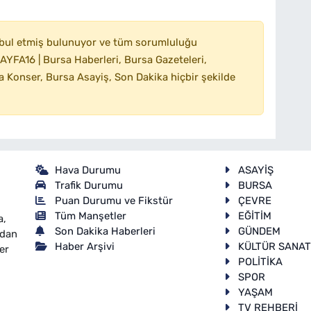
bul etmiş bulunuyor ve tüm sorumluluğu
YFA16 | Bursa Haberleri, Bursa Gazeteleri,
 Konser, Bursa Asayiş, Son Dakika hiçbir şekilde
Hava Durumu
ASAYİŞ
Trafik Durumu
BURSA
Puan Durumu ve Fikstür
ÇEVRE
Tüm Manşetler
EĞİTİM
a,
Son Dakika Haberleri
GÜNDEM
ndan
Haber Arşivi
KÜLTÜR SANA
er
POLİTİKA
SPOR
YAŞAM
TV REHBERİ