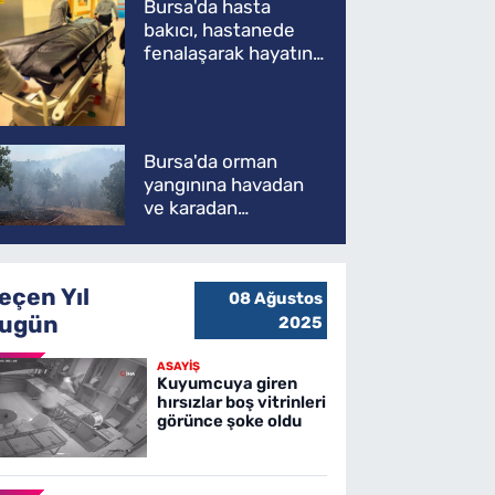
Bursa'da hasta
bakıcı, hastanede
fenalaşarak hayatını
kaybetti
Bursa'da orman
yangınına havadan
ve karadan
müdahale
eçen Yıl
08 Ağustos
ugün
2025
ASAYİŞ
Kuyumcuya giren
hırsızlar boş vitrinleri
görünce şoke oldu