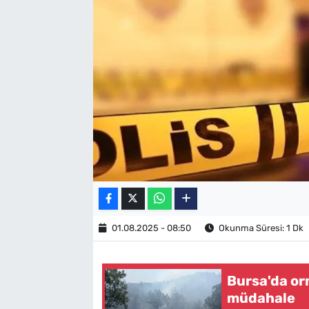
SAĞLIK
TV REHBERİ
01.08.2025 - 08:50
Okunma Süresi: 1 Dk
Bursa'da o
müdahale