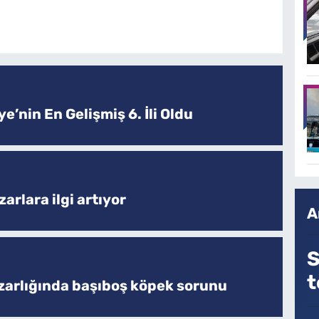
e’nin En Gelişmiş 6. İli Oldu
arlara ilgi artıyor
A
S
t
zarlığında başıboş köpek sorunu