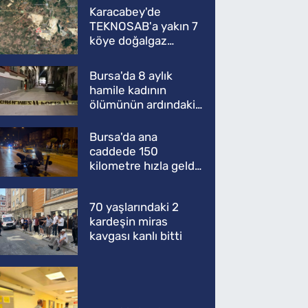
Karacabey'de
TEKNOSAB'a yakın 7
köye doğalgaz
müjdesi
Bursa'da 8 aylık
hamile kadının
ölümünün ardındaki
şok gerçek
Bursa'da ana
caddede 150
kilometre hızla geldi,
ATV'yi biçti: 1 ölü
70 yaşlarındaki 2
kardeşin miras
kavgası kanlı bitti