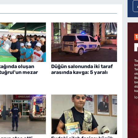
tağında oluşan
Düğün salonunda iki taraf
rtuğrul'un mezar
arasında kavga: 5 yaralı