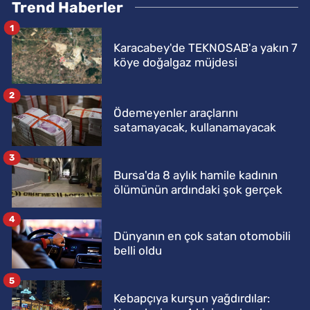
Trend Haberler
1
Karacabey'de TEKNOSAB'a yakın 7
köye doğalgaz müjdesi
2
Ödemeyenler araçlarını
satamayacak, kullanamayacak
3
Bursa'da 8 aylık hamile kadının
ölümünün ardındaki şok gerçek
4
Dünyanın en çok satan otomobili
belli oldu
5
Kebapçıya kurşun yağdırdılar: