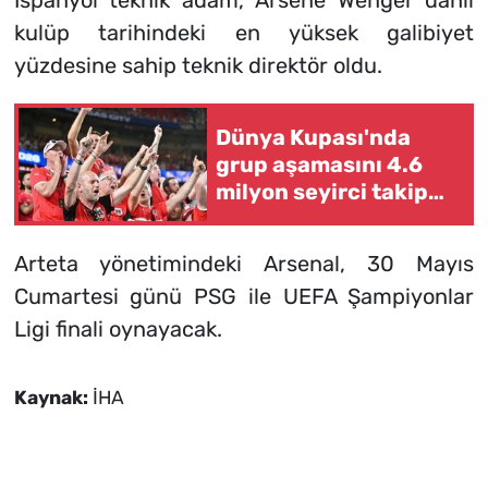
İspanyol teknik adam, Arsene Wenger dahil
kulüp tarihindeki en yüksek galibiyet
yüzdesine sahip teknik direktör oldu.
Dünya Kupası'nda
grup aşamasını 4.6
milyon seyirci takip
etti
Arteta yönetimindeki Arsenal, 30 Mayıs
Cumartesi günü PSG ile UEFA Şampiyonlar
Ligi finali oynayacak.
Kaynak:
İHA