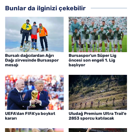
Bunlar da ilginizi çekebilir
Bursalı dağcılardan Ağrı
Bursaspor'un Süper Lig
Dağı zirvesinde Bursaspor
öncesi son engeli 1. Lig
mesajı
başlıyor
UEFA'dan FIFA'ya boykot
Uludağ Premium Ultra Trail'e
kararı
2853 sporcu katılacak