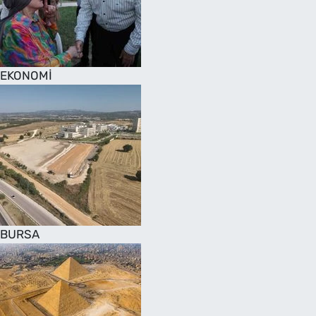
SAĞLIK
TV REHBERİ
EKONOMİ
BURSA