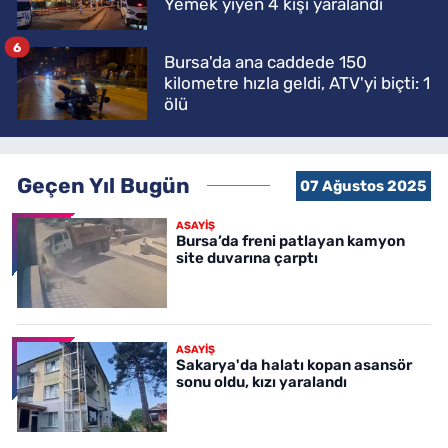
Yemek yiyen 4 kişi yaralandı
6
Bursa'da ana caddede 150
kilometre hızla geldi, ATV'yi biçti: 1
ölü
Geçen Yıl Bugün
07 Ağustos 2025
ASAYİŞ
Bursa’da freni patlayan kamyon
site duvarına çarptı
ASAYİŞ
Sakarya'da halatı kopan asansör
sonu oldu, kızı yaralandı