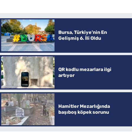
Bursa, Türkiye’nin En
Gelişmiş 6. İli Oldu
QR kodlu mezarlara ilgi
artıyor
Hamitler Mezarlığında
başıboş köpek sorunu