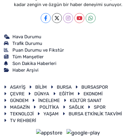
kadar zengin ve özgün bir haber deneyimi sunuyor.
Hava Durumu
Trafik Durumu
Puan Durumu ve Fikstür
Tüm Manşetler
Son Dakika Haberleri
Haber Arşivi
ASAYİŞ
BİLİM
BURSA
BURSASPOR
ÇEVRE
DÜNYA
EĞİTİM
EKONOMİ
GÜNDEM
İNCELEME
KÜLTÜR SANAT
MAGAZİN
POLİTİKA
SAĞLIK
SPOR
TEKNOLOJİ
YAŞAM
BURSA ETKİNLİK TAKVİMİ
TV REHBERİ