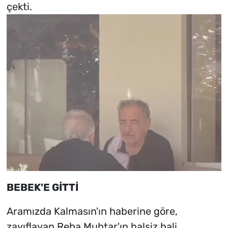
çekti.
BEBEK'E GİTTİ
Aramızda Kalmasın'ın haberine göre,
zayıflayan Reha Muhtar'ın halsiz hali