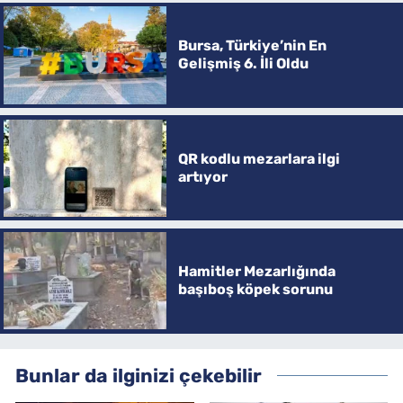
Bursa, Türkiye’nin En
Gelişmiş 6. İli Oldu
QR kodlu mezarlara ilgi
artıyor
Hamitler Mezarlığında
başıboş köpek sorunu
Bunlar da ilginizi çekebilir