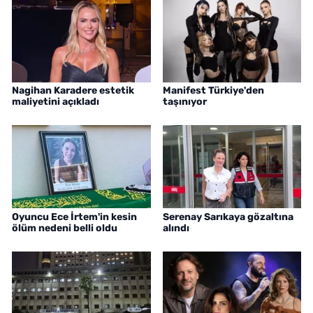
Nagihan Karadere estetik
Manifest Türkiye'den
maliyetini açıkladı
taşınıyor
Oyuncu Ece İrtem'in kesin
Serenay Sarıkaya gözaltına
ölüm nedeni belli oldu
alındı