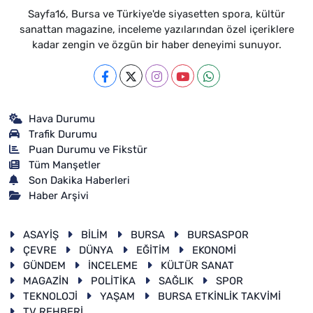
Sayfa16, Bursa ve Türkiye'de siyasetten spora, kültür
sanattan magazine, inceleme yazılarından özel içeriklere
kadar zengin ve özgün bir haber deneyimi sunuyor.
Hava Durumu
Trafik Durumu
Puan Durumu ve Fikstür
Tüm Manşetler
Son Dakika Haberleri
Haber Arşivi
ASAYİŞ
BİLİM
BURSA
BURSASPOR
ÇEVRE
DÜNYA
EĞİTİM
EKONOMİ
GÜNDEM
İNCELEME
KÜLTÜR SANAT
MAGAZİN
POLİTİKA
SAĞLIK
SPOR
TEKNOLOJİ
YAŞAM
BURSA ETKİNLİK TAKVİMİ
TV REHBERİ