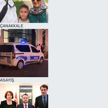
SAĞLIK
TV REHBERİ
ÇANAKKALE
ASAYİŞ