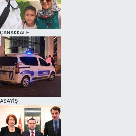
SAĞLIK
TV REHBERİ
ÇANAKKALE
ASAYİŞ