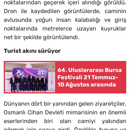
noktalarından geçerek içeri alındığı görüldü.
Dron ile kaydedilen görüntülerde, caminin
avlusunda yoğun insan kalabalığı ve giriş
noktalarında metrelerce uzayan kuyruklar
net bir şekilde görüntülendi.
Turist akını sürüyor
64. Uluslararası Bursa
Festivali 21 Temmuz-
10 Ağustos arasında
Dünyanın dört bir yanından gelen ziyaretçiler,
Osmanlı Cihan Devleti mimarisinin en önemli
eserlerinden biri olan camiyi yakından
görmek için sıraya girdi. Özellikle Avrupa ve