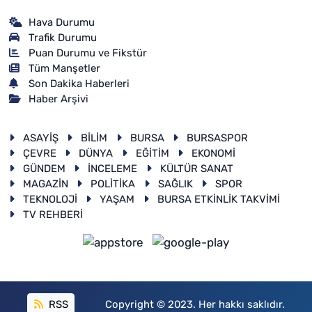
Hava Durumu
Trafik Durumu
Puan Durumu ve Fikstür
Tüm Manşetler
Son Dakika Haberleri
Haber Arşivi
ASAYİŞ
BİLİM
BURSA
BURSASPOR
ÇEVRE
DÜNYA
EĞİTİM
EKONOMİ
GÜNDEM
İNCELEME
KÜLTÜR SANAT
MAGAZİN
POLİTİKA
SAĞLIK
SPOR
TEKNOLOJİ
YAŞAM
BURSA ETKİNLİK TAKVİMİ
TV REHBERİ
RSS
Copyright © 2023. Her hakkı saklıdır.