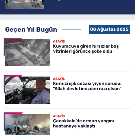
Geçen Yıl Bugün
08 Ağustos 2025
ASAYİŞ
Kuyumcuya giren hırsızlar boş
vitrinleri görünce şoke oldu
ASAYİŞ
Kırmızı ışık cezası yiyen sürücü:
"Allah devletimizden razı olsun"
ASAYİŞ
Çanakkale’de orman yangını
hastaneye yaklaştı