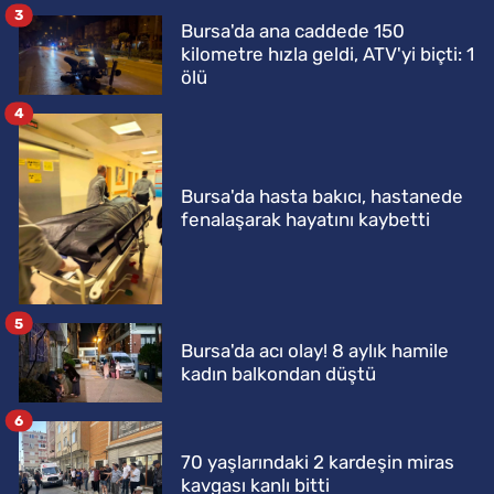
3
Bursa'da ana caddede 150
kilometre hızla geldi, ATV'yi biçti: 1
ölü
4
Bursa'da hasta bakıcı, hastanede
fenalaşarak hayatını kaybetti
5
Bursa'da acı olay! 8 aylık hamile
kadın balkondan düştü
6
70 yaşlarındaki 2 kardeşin miras
kavgası kanlı bitti