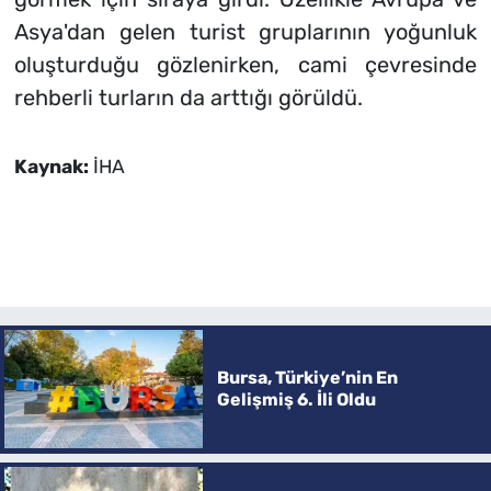
Asya'dan gelen turist gruplarının yoğunluk
oluşturduğu gözlenirken, cami çevresinde
rehberli turların da arttığı görüldü.
Kaynak:
İHA
Bursa, Türkiye’nin En
Gelişmiş 6. İli Oldu