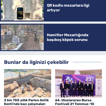
QR kodlu mezarlara ilgi
artıyor
Hamitler Mezarlığında
başıboş köpek sorunu
Bunlar da ilginizi çekebilir
2 bin 700 yıllık Parion Antik
64. Uluslararası Bursa
Kenti'nde kazı çalışmaları
Festivali 21 Temmuz-10