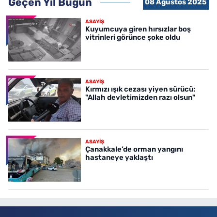
Geçen Yıl Bugün
08 Ağustos 2025
ASAYİŞ
Kuyumcuya giren hırsızlar boş
vitrinleri görünce şoke oldu
ASAYİŞ
Kırmızı ışık cezası yiyen sürücü:
"Allah devletimizden razı olsun"
ASAYİŞ
Çanakkale’de orman yangını
hastaneye yaklaştı