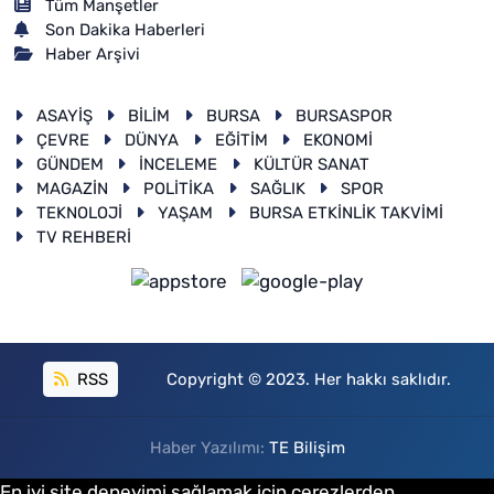
Tüm Manşetler
Son Dakika Haberleri
Haber Arşivi
ASAYİŞ
BİLİM
BURSA
BURSASPOR
ÇEVRE
DÜNYA
EĞİTİM
EKONOMİ
GÜNDEM
İNCELEME
KÜLTÜR SANAT
MAGAZİN
POLİTİKA
SAĞLIK
SPOR
TEKNOLOJİ
YAŞAM
BURSA ETKİNLİK TAKVİMİ
TV REHBERİ
RSS
Copyright © 2023. Her hakkı saklıdır.
Haber Yazılımı:
TE Bilişim
En iyi site deneyimi sağlamak için çerezlerden