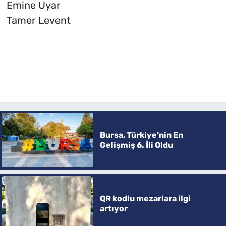
Emine Uyar
Tamer Levent
Bursa, Türkiye’nin En
Gelişmiş 6. İli Oldu
QR kodlu mezarlara ilgi
artıyor