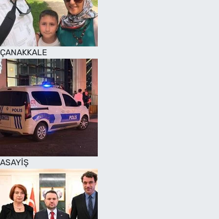
SAĞLIK
TV REHBERİ
ÇANAKKALE
ASAYİŞ