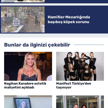
Hamitler Mezarlığında
başıboş köpek sorunu
Bunlar da ilginizi çekebilir
Nagihan Karadere estetik
Manifest Türkiye'den
maliyetini açıkladı
taşınıyor