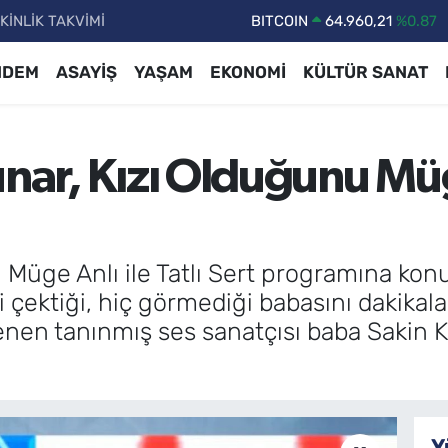
KİNLİK TAKVİMİ
DOLAR
47,7436
%0.18
EURO
55,2510
%0.32
NDEM
ASAYİŞ
YAŞAM
EKONOMİ
KÜLTÜR SANAT
STERLİN
64,4811
%0.38
GRAM ALTIN
6648.99
%2.59
ünar, Kızı Olduğunu Mü
BİST100
13.779
%-14
BITCOIN
64.960,21
%0.87
 Müge Anlı ile Tatlı Sert programına konu
i çektiği, hiç görmediği babasını dakikalar
nen tanınmış ses sanatçısı baba Sakin Kü
Y