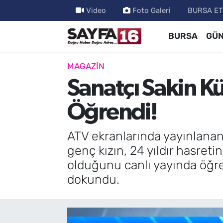
Video
Foto Galeri
BURSA ET
BURSA
GÜ
ÖZEL HABER
Hava Durumu
İNCELEME
Trafik Durumu
MAGAZİN
Sanatçı Sakin K
MAGAZİN
TFF 2.Lig Beyaz Grup Puan Durumu ve Fikstür
Öğrendi!
BİLİM
Tüm Manşetler
ATV ekranlarında yayınlanan
DÜNYA
Son Dakika Haberleri
genç kızın, 24 yıldır hasretin
olduğunu canlı yayında öğre
TEKNOLOJİ
Haber Arşivi
dokundu.
SPOR
EĞİTİM