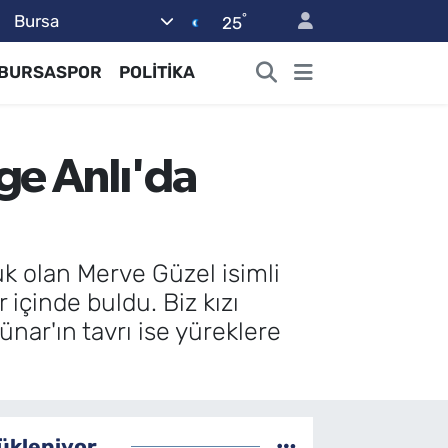
°
Bursa
25
BURSASPOR
POLİTİKA
ge Anlı'da
k olan Merve Güzel isimli
 içinde buldu. Biz kızı
nar'ın tavrı ise yüreklere
ükleniyor...