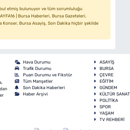
bul etmiş bulunuyor ve tüm sorumluluğu
YFA16 | Bursa Haberleri, Bursa Gazeteleri,
 Konser, Bursa Asayiş, Son Dakika hiçbir şekilde
Hava Durumu
ASAYİŞ
Trafik Durumu
BURSA
Puan Durumu ve Fikstür
ÇEVRE
Tüm Manşetler
EĞİTİM
a,
Son Dakika Haberleri
GÜNDEM
ndan
Haber Arşivi
KÜLTÜR SANA
er
POLİTİKA
SPOR
YAŞAM
TV REHBERİ