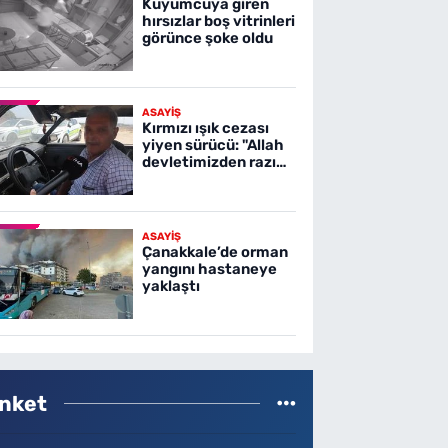
Kuyumcuya giren
hırsızlar boş vitrinleri
görünce şoke oldu
ASAYİŞ
Kırmızı ışık cezası
yiyen sürücü: "Allah
devletimizden razı
olsun"
ASAYİŞ
Çanakkale’de orman
yangını hastaneye
yaklaştı
nket