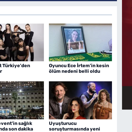
t Türkiye'den
Oyuncu Ece İrtem'in kesin
r
ölüm nedeni belli oldu
vent'in sağlık
Uyuşturucu
da son dakika
soruşturmasında yeni