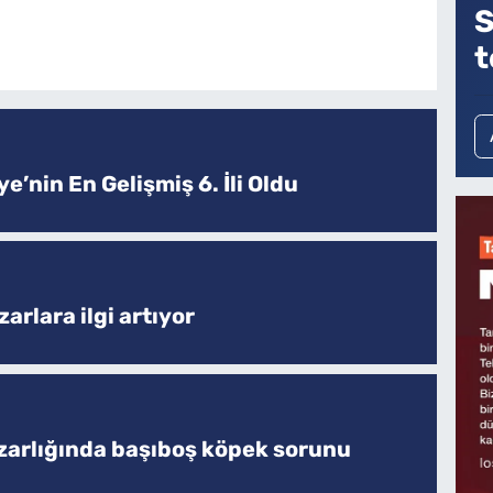
S
t
e’nin En Gelişmiş 6. İli Oldu
arlara ilgi artıyor
zarlığında başıboş köpek sorunu