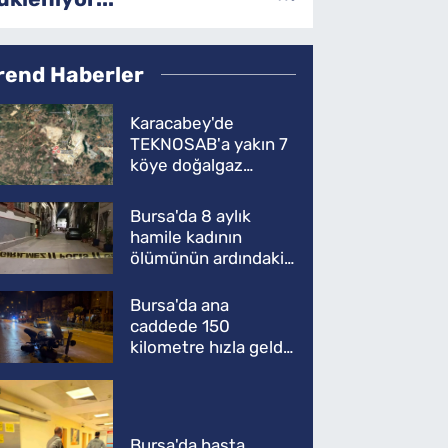
rend Haberler
Karacabey'de
TEKNOSAB'a yakın 7
köye doğalgaz
müjdesi
Bursa'da 8 aylık
hamile kadının
ölümünün ardındaki
şok gerçek
Bursa'da ana
caddede 150
kilometre hızla geldi,
ATV'yi biçti: 1 ölü
Bursa'da hasta