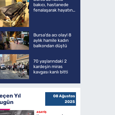
bakıcı, hastanede
fenalaşarak hayatını
kaybetti
Bursa'da acı olay! 8
aylık hamile kadın
balkondan düştü
70 yaşlarındaki 2
kardeşin miras
kavgası kanlı bitti
eçen Yıl
08 Ağustos
ugün
2025
ASAYİŞ