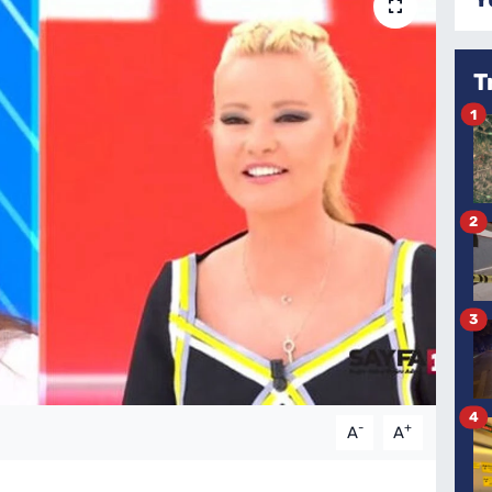
T
1
2
3
4
-
+
A
A