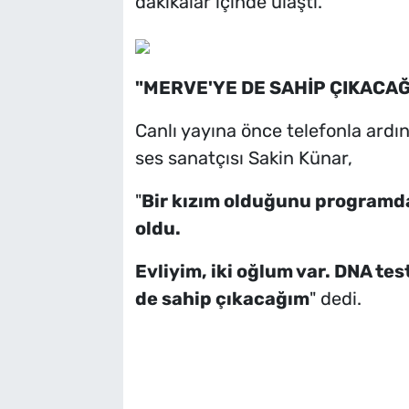
dakikalar içinde ulaştı.
"MERVE'YE DE SAHİP ÇIKACAĞ
Canlı yayına önce telefonla ard
ses sanatçısı Sakin Künar,
"
Bir kızım olduğunu programd
oldu.
Evliyim, iki oğlum var. DNA te
de sahip çıkacağım
" dedi.