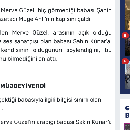
 Merve Güzel, hiç görmediği babası Şahin
zeteci Müge Anlı'nın kapısını çaldı.
len Merve Güzel, arasının açık olduğu
5
 ses sanatçısı olan babası Şahin Künar'a,
 kendisinin öldüğünün söylendiğini, bu
u bilmediğini anlattı.
6
 MÜJDEYİ VERDİ
ktiği babasıyla ilgili bilgisi sınırlı olan
G
i.
B
Merve Güzel'in aradığı babası Sakin Künar'a