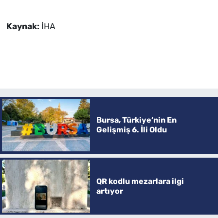
Kaynak:
İHA
Bursa, Türkiye’nin En
Gelişmiş 6. İli Oldu
QR kodlu mezarlara ilgi
artıyor