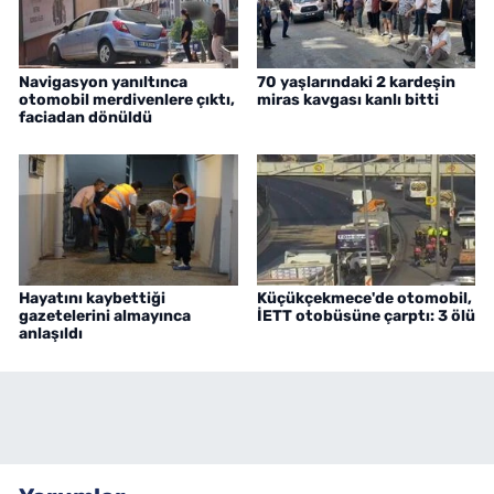
Navigasyon yanıltınca
70 yaşlarındaki 2 kardeşin
otomobil merdivenlere çıktı,
miras kavgası kanlı bitti
faciadan dönüldü
Hayatını kaybettiği
Küçükçekmece'de otomobil,
gazetelerini almayınca
İETT otobüsüne çarptı: 3 ölü
anlaşıldı