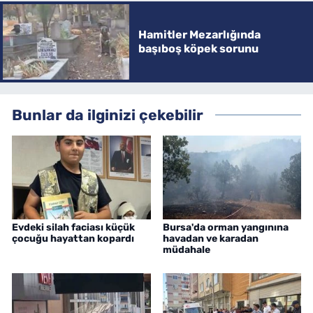
Hamitler Mezarlığında
başıboş köpek sorunu
Bunlar da ilginizi çekebilir
Evdeki silah faciası küçük
Bursa'da orman yangınına
çocuğu hayattan kopardı
havadan ve karadan
müdahale