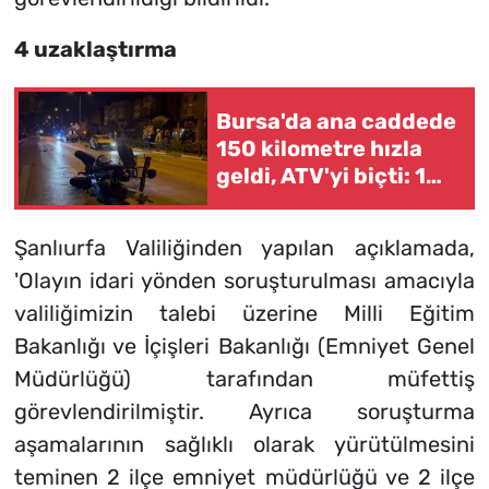
4 uzaklaştırma
Bursa'da ana caddede
150 kilometre hızla
geldi, ATV'yi biçti: 1
ölü
Şanlıurfa Valiliğinden yapılan açıklamada,
'Olayın idari yönden soruşturulması amacıyla
valiliğimizin talebi üzerine Milli Eğitim
Bakanlığı ve İçişleri Bakanlığı (Emniyet Genel
Müdürlüğü) tarafından müfettiş
görevlendirilmiştir. Ayrıca soruşturma
aşamalarının sağlıklı olarak yürütülmesini
teminen 2 ilçe emniyet müdürlüğü ve 2 ilçe