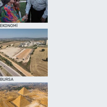
SAĞLIK
TV REHBERİ
EKONOMİ
BURSA