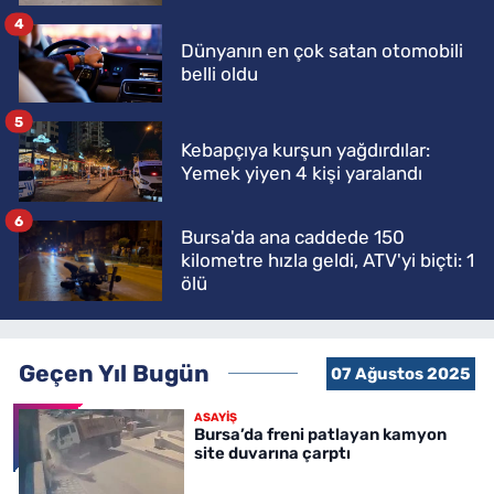
4
Dünyanın en çok satan otomobili
belli oldu
5
Kebapçıya kurşun yağdırdılar:
Yemek yiyen 4 kişi yaralandı
6
Bursa'da ana caddede 150
kilometre hızla geldi, ATV'yi biçti: 1
ölü
Geçen Yıl Bugün
07 Ağustos 2025
ASAYİŞ
Bursa’da freni patlayan kamyon
site duvarına çarptı