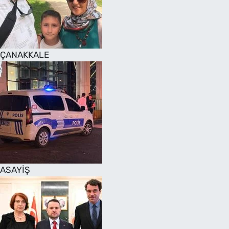
SAĞLIK
TV REHBERİ
ÇANAKKALE
ASAYİŞ