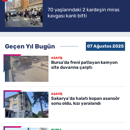
70 yaşlarındaki 2 kardeşin miras
kavgası kanlı bitti
Geçen Yıl Bugün
07 Ağustos 2025
ASAYİŞ
Bursa’da freni patlayan kamyon
site duvarına çarptı
ASAYİŞ
Sakarya'da halatı kopan asansör
sonu oldu, kızı yaralandı
BURSA