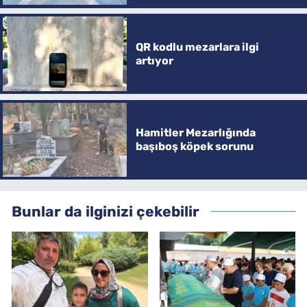
QR kodlu mezarlara ilgi
artıyor
Hamitler Mezarlığında
başıboş köpek sorunu
Bunlar da ilginizi çekebilir