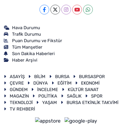
Hava Durumu
Trafik Durumu
Puan Durumu ve Fikstür
Tüm Manşetler
Son Dakika Haberleri
Haber Arşivi
ASAYİŞ
BİLİM
BURSA
BURSASPOR
ÇEVRE
DÜNYA
EĞİTİM
EKONOMİ
GÜNDEM
İNCELEME
KÜLTÜR SANAT
MAGAZİN
POLİTİKA
SAĞLIK
SPOR
TEKNOLOJİ
YAŞAM
BURSA ETKİNLİK TAKVİMİ
TV REHBERİ