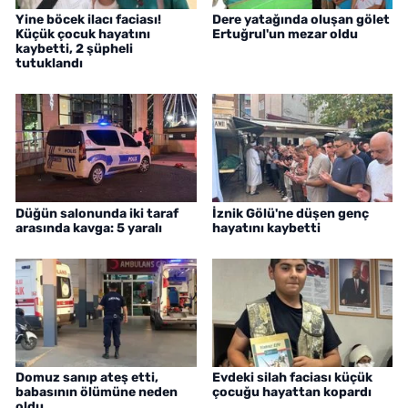
Yine böcek ilacı faciası!
Dere yatağında oluşan gölet
Küçük çocuk hayatını
Ertuğrul'un mezar oldu
kaybetti, 2 şüpheli
tutuklandı
Düğün salonunda iki taraf
İznik Gölü'ne düşen genç
arasında kavga: 5 yaralı
hayatını kaybetti
Domuz sanıp ateş etti,
Evdeki silah faciası küçük
babasının ölümüne neden
çocuğu hayattan kopardı
oldu