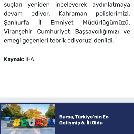
suçları yeniden inceleyerek aydınlatmaya
devam ediyor. Kahraman polislerimizi,
Şanlıurfa İl Emniyet Müdürlüğümüzü,
Viranşehir Cumhuriyet Başsavcılığımızı ve
emeği geçenleri tebrik ediyoruz' denildi.
Kaynak:
İHA
Bursa, Türkiye’nin En
Gelişmiş 6. İli Oldu