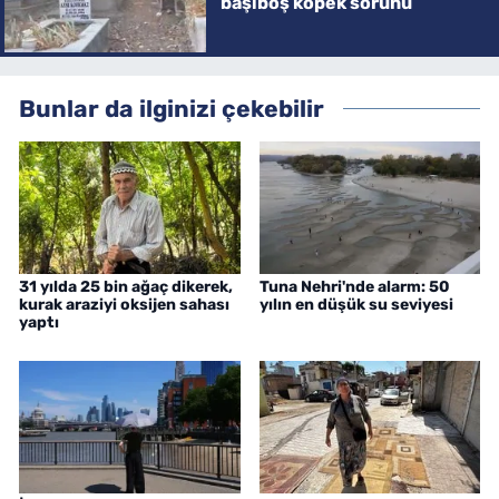
başıboş köpek sorunu
Bunlar da ilginizi çekebilir
31 yılda 25 bin ağaç dikerek,
Tuna Nehri'nde alarm: 50
kurak araziyi oksijen sahası
yılın en düşük su seviyesi
yaptı