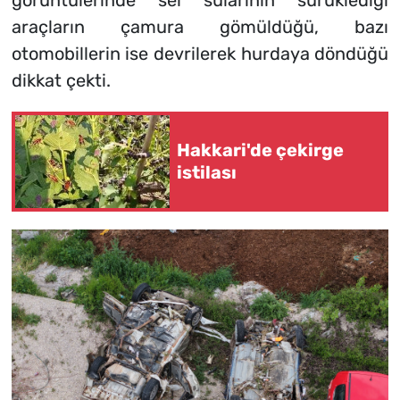
görüntülerinde sel sularının sürüklediği
araçların çamura gömüldüğü, bazı
otomobillerin ise devrilerek hurdaya döndüğü
dikkat çekti.
Hakkari'de çekirge
istilası