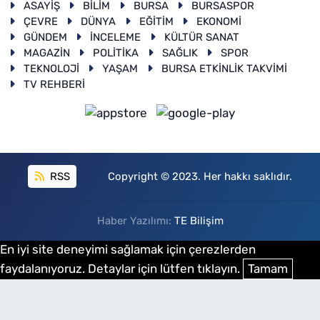
ASAYİŞ
BİLİM
BURSA
BURSASPOR
ÇEVRE
DÜNYA
EĞİTİM
EKONOMİ
GÜNDEM
İNCELEME
KÜLTÜR SANAT
MAGAZİN
POLİTİKA
SAĞLIK
SPOR
TEKNOLOJİ
YAŞAM
BURSA ETKİNLİK TAKVİMİ
TV REHBERİ
RSS
Copyright © 2023. Her hakkı saklıdır.
Haber Yazılımı:
TE Bilişim
En iyi site deneyimi sağlamak için çerezlerden
faydalanıyoruz. Detaylar için lütfen tıklayın.
Tamam