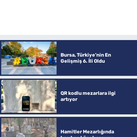
Bursa, Türkiye’nin En
Gelişmiş 6. İli Oldu
QR kodlu mezarlara ilgi
artıyor
Hamitler Mezarlığında