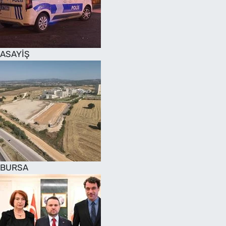
SAĞLIK
TV REHBERİ
ASAYİŞ
BURSA