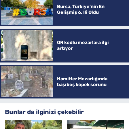
Bursa, Türkiye’nin En
Gelişmiş 6. İli Oldu
QR kodlu mezarlara ilgi
artıyor
Hamitler Mezarlığında
başıboş köpek sorunu
Bunlar da ilginizi çekebilir