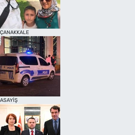
SAĞLIK
TV REHBERİ
ÇANAKKALE
ASAYİŞ