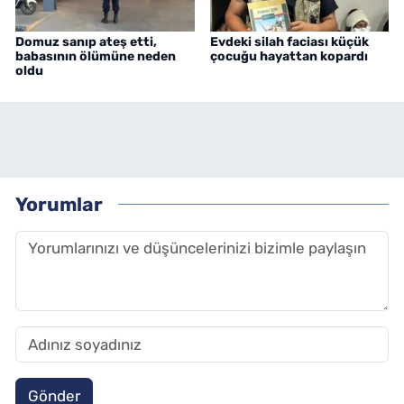
Domuz sanıp ateş etti,
Evdeki silah faciası küçük
babasının ölümüne neden
çocuğu hayattan kopardı
oldu
Yorumlar
Gönder