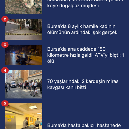
köye doğalgaz müjdesi
2
Bursa'da 8 aylık hamile kadının
ölümünün ardındaki şok gerçek
3
Bursa'da ana caddede 150
kilometre hızla geldi, ATV'yi biçti: 1
ölü
4
70 yaşlarındaki 2 kardeşin miras
kavgası kanlı bitti
5
Bursa'da hasta bakıcı, hastanede