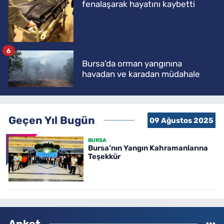
fenalaşarak hayatını kaybetti
6
Bursa'da orman yangınına
havadan ve karadan müdahale
Geçen Yıl Bugün
09 Ağustos 2025
BURSA
Bursa’nın Yangın Kahramanlarına
Teşekkür
Anket