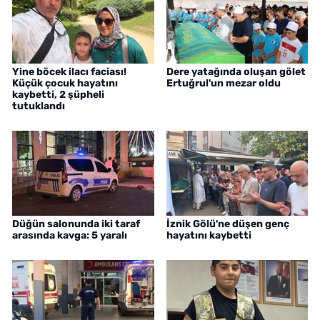
Yine böcek ilacı faciası!
Dere yatağında oluşan gölet
Küçük çocuk hayatını
Ertuğrul'un mezar oldu
kaybetti, 2 şüpheli
tutuklandı
Düğün salonunda iki taraf
İznik Gölü'ne düşen genç
arasında kavga: 5 yaralı
hayatını kaybetti