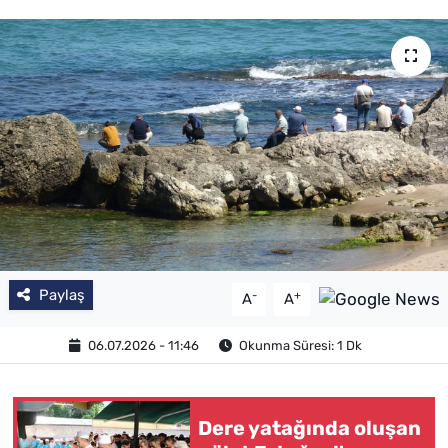
Paylaş
-
+
A
A
06.07.2026 - 11:46
Okunma Süresi: 1 Dk
Dere yatağında oluşan