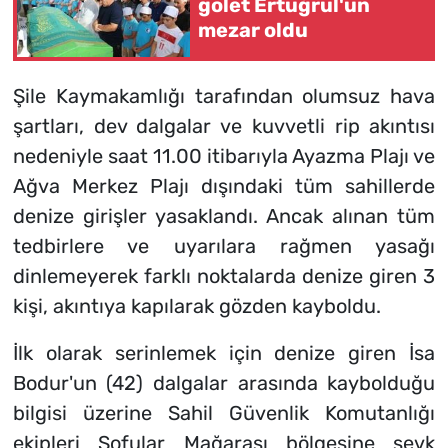
gölet Ertuğrul'un
mezar oldu
Şile Kaymakamlığı tarafından olumsuz hava
şartları, dev dalgalar ve kuvvetli rip akıntısı
nedeniyle saat 11.00 itibarıyla Ayazma Plajı ve
Ağva Merkez Plajı dışındaki tüm sahillerde
denize girişler yasaklandı. Ancak alınan tüm
tedbirlere ve uyarılara rağmen yasağı
dinlemeyerek farklı noktalarda denize giren 3
kişi, akıntıya kapılarak gözden kayboldu.
İlk olarak serinlemek için denize giren İsa
Bodur'un (42) dalgalar arasında kaybolduğu
bilgisi üzerine Sahil Güvenlik Komutanlığı
ekipleri Sofular Mağarası bölgesine sevk