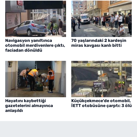
Navigasyon yanıltınca
70 yaşlarındaki 2 kardeşin
otomobil merdivenlere çıktı,
miras kavgası kanlı bitti
faciadan dönüldü
Hayatını kaybettiği
Küçükçekmece'de otomobil,
gazetelerini almayınca
İETT otobüsüne çarptı: 3 ölü
anlaşıldı