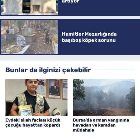
artıyor
Hamitler Mezarlığında
başıboş köpek sorunu
Bunlar da ilginizi çekebilir
Evdeki silah faciası küçük
Bursa'da orman yangınına
çocuğu hayattan kopardı
havadan ve karadan
müdahale