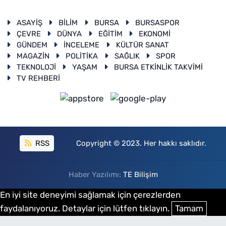
ASAYİŞ
BİLİM
BURSA
BURSASPOR
ÇEVRE
DÜNYA
EĞİTİM
EKONOMİ
GÜNDEM
İNCELEME
KÜLTÜR SANAT
MAGAZİN
POLİTİKA
SAĞLIK
SPOR
TEKNOLOJİ
YAŞAM
BURSA ETKİNLİK TAKVİMİ
TV REHBERİ
RSS
Copyright © 2023. Her hakkı saklıdır.
Haber Yazılımı:
TE Bilişim
En iyi site deneyimi sağlamak için çerezlerden
faydalanıyoruz. Detaylar için lütfen tıklayın.
Tamam