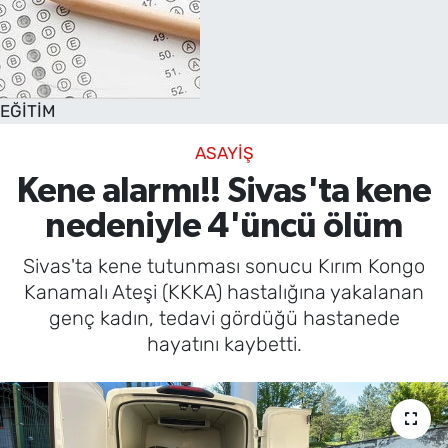
EĞİTİM
ASAYİŞ
Kene alarmı!! Sivas'ta kene
nedeniyle 4'üncü ölüm
Sivas'ta kene tutunması sonucu Kırım Kongo
Kanamalı Ateşi (KKKA) hastalığına yakalanan
genç kadın, tedavi gördüğü hastanede
hayatını kaybetti.