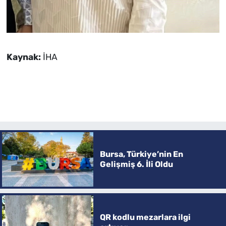
Kaynak:
İHA
Bursa, Türkiye’nin En
Gelişmiş 6. İli Oldu
QR kodlu mezarlara ilgi