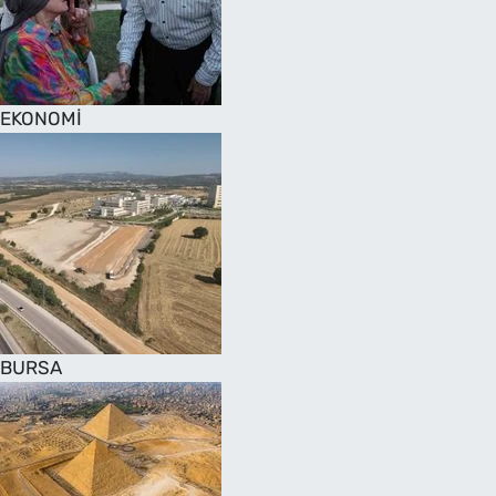
SAĞLIK
TV REHBERİ
EKONOMİ
BURSA