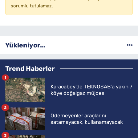
sorumlu tutulamaz.
Yükleniyor...
Trend Haberler
1
Karacabey'de TEKNOSAB'a yakın 7
köye doğalgaz müjdesi
2
Ödemeyenler araçlarını
satamayacak, kullanamayacak
3