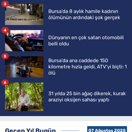
3
Bursa'da 8 aylık hamile kadının
ölümünün ardındaki şok gerçek
4
Dünyanın en çok satan otomobili
belli oldu
5
Bursa'da ana caddede 150
kilometre hızla geldi, ATV'yi biçti: 1
ölü
6
31 yılda 25 bin ağaç dikerek, kurak
araziyi oksijen sahası yaptı
Geçen Yıl Bugün
07 Ağustos 2025