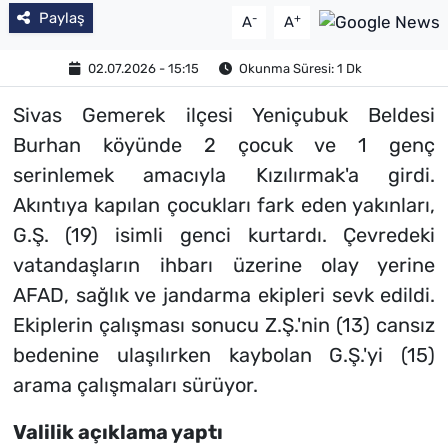
Paylaş
-
+
A
A
02.07.2026 - 15:15
Okunma Süresi: 1 Dk
Sivas Gemerek ilçesi Yeniçubuk Beldesi
Burhan köyünde 2 çocuk ve 1 genç
serinlemek amacıyla Kızılırmak'a girdi.
Akıntıya kapılan çocukları fark eden yakınları,
G.Ş. (19) isimli genci kurtardı. Çevredeki
vatandaşların ihbarı üzerine olay yerine
AFAD, sağlık ve jandarma ekipleri sevk edildi.
Ekiplerin çalışması sonucu Z.Ş.'nin (13) cansız
bedenine ulaşılırken kaybolan G.Ş.'yi (15)
arama çalışmaları sürüyor.
Valilik açıklama yaptı