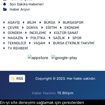
Son Dakika Haberleri
Haber Arşivi
ASAYİŞ
BİLİM
BURSA
BURSASPOR
ÇEVRE
DÜNYA
EĞİTİM
EKONOMİ
GÜNDEM
İNCELEME
KÜLTÜR SANAT
MAGAZİN
POLİTİKA
SAĞLIK
SPOR
TEKNOLOJİ
YAŞAM
BURSA ETKİNLİK TAKVİMİ
TV REHBERİ
RSS
Copyright © 2023. Her hakkı saklıdır.
Haber Yazılımı:
TE Bilişim
En iyi site deneyimi sağlamak için çerezlerden