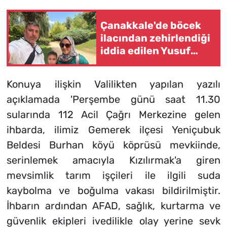
Çanakkale'de böcek
ilacından zehirlendiği
iddia edilen Yusuf
Talha'nın öldüğü
olayda 2 şüpheli
Konuya ilişkin Valilikten yapılan yazılı
tutuklandı
açıklamada 'Perşembe günü saat 11.30
sularında 112 Acil Çağrı Merkezine gelen
ihbarda, ilimiz Gemerek ilçesi Yeniçubuk
Beldesi Burhan köyü köprüsü mevkiinde,
serinlemek amacıyla Kızılırmak'a giren
mevsimlik tarım işçileri ile ilgili suda
kaybolma ve boğulma vakası bildirilmiştir.
İhbarın ardından AFAD, sağlık, kurtarma ve
güvenlik ekipleri ivedilikle olay yerine sevk