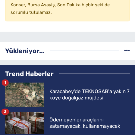
Konser, Bursa Asayiş, Son Dakika hiçbir şekilde
sorumlu tutulamaz.
Yükleniyor...
Trend Haberler
1
Karacabey'de TEKNOSAB'a yakın 7
köye doğalgaz müjdesi
2
Ödemeyenler araçlarını
satamayacak, kullanamayacak