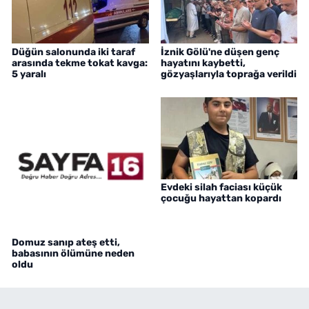
Düğün salonunda iki taraf
İznik Gölü'ne düşen genç
arasında tekme tokat kavga:
hayatını kaybetti,
5 yaralı
gözyaşlarıyla toprağa verildi
Evdeki silah faciası küçük
çocuğu hayattan kopardı
Domuz sanıp ateş etti,
babasının ölümüne neden
oldu