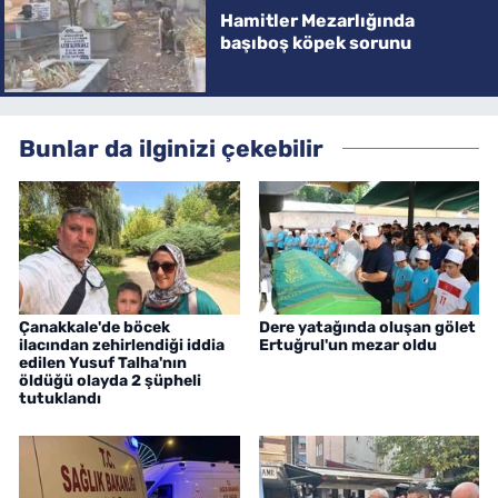
Hamitler Mezarlığında
başıboş köpek sorunu
Bunlar da ilginizi çekebilir
Çanakkale'de böcek
Dere yatağında oluşan gölet
ilacından zehirlendiği iddia
Ertuğrul'un mezar oldu
edilen Yusuf Talha'nın
öldüğü olayda 2 şüpheli
tutuklandı