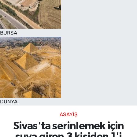
SAĞLIK
TV REHBERİ
BURSA
DÜNYA
ASAYİŞ
Sivas'ta serinlemek için
suya giren 3 kişiden 1'i