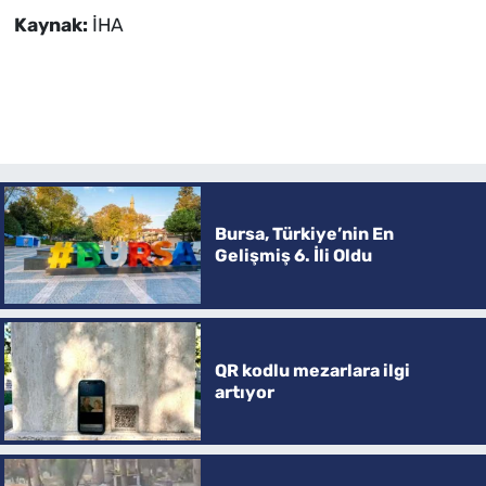
Kaynak:
İHA
Bursa, Türkiye’nin En
Gelişmiş 6. İli Oldu
QR kodlu mezarlara ilgi
artıyor