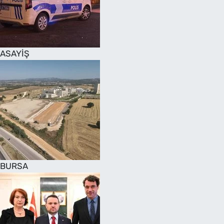
SAĞLIK
TV REHBERİ
ASAYİŞ
BURSA