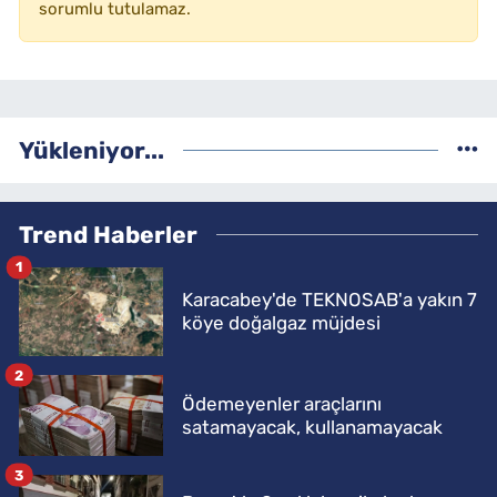
sorumlu tutulamaz.
Yükleniyor...
Trend Haberler
1
Karacabey'de TEKNOSAB'a yakın 7
köye doğalgaz müjdesi
2
Ödemeyenler araçlarını
satamayacak, kullanamayacak
3