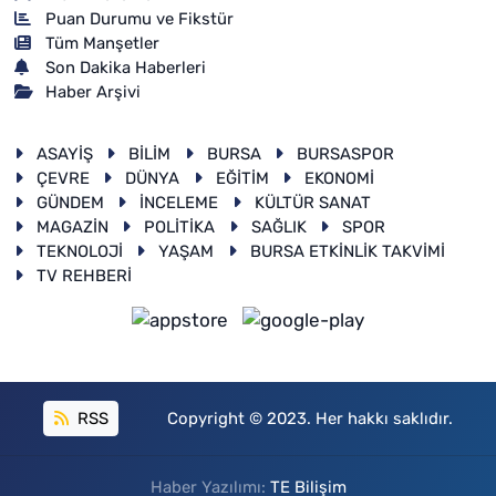
Puan Durumu ve Fikstür
Tüm Manşetler
Son Dakika Haberleri
Haber Arşivi
ASAYİŞ
BİLİM
BURSA
BURSASPOR
ÇEVRE
DÜNYA
EĞİTİM
EKONOMİ
GÜNDEM
İNCELEME
KÜLTÜR SANAT
MAGAZİN
POLİTİKA
SAĞLIK
SPOR
TEKNOLOJİ
YAŞAM
BURSA ETKİNLİK TAKVİMİ
TV REHBERİ
RSS
Copyright © 2023. Her hakkı saklıdır.
Haber Yazılımı:
TE Bilişim