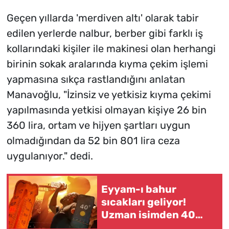
Geçen yıllarda 'merdiven altı' olarak tabir
edilen yerlerde nalbur, berber gibi farklı iş
kollarındaki kişiler ile makinesi olan herhangi
birinin sokak aralarında kıyma çekim işlemi
yapmasına sıkça rastlandığını anlatan
Manavoğlu, "İzinsiz ve yetkisiz kıyma çekimi
yapılmasında yetkisi olmayan kişiye 26 bin
360 lira, ortam ve hijyen şartları uygun
olmadığından da 52 bin 801 lira ceza
uygulanıyor." dedi.
Eyyam-ı bahur
sıcakları geliyor!
Uzman isimden 40
derece uyarısı