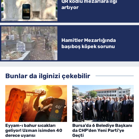
QR kodlu mezarlara ilgi
artıyor
Hamitler Mezarlığında
başıboş köpek sorunu
Bunlar da ilginizi çekebilir
Eyyam-ı bahur sıcakları
Bursa'da 6 Belediye Başkanı
geliyor! Uzman isimden 40
da CHP'den Yeni Parti'ye
derece uyarısı
Geçti