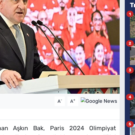
T
1
2
3
4
-
+
A
A
5
an Aşkın Bak, Paris 2024 Olimpiyat