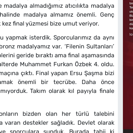
e madalya almadığımız atıcılıkta madalya
halinde madalya almamız önemli. Genç
 kez final yüzmesi bize umut veriyor.
lu yapmak isterdik. Sporcularımız da aynı
ronz madalyamız var. ‘Filenin Sultanları’
plerini geride bıraktı ama final aşamasında
 Halterde Muhammet Furkan Özbek 4. oldu.
açına çıktı. Final yapan Ersu Şaşma bizi
aşamak önemli bir tecrübe. Daha önce
mıyorduk. Takım olarak kıl payıyla finale
yonların bizden olan her türlü talebini
a varan destekler sağladık. Devlet olarak
ve sporculara sunduk. Burada tabii ki