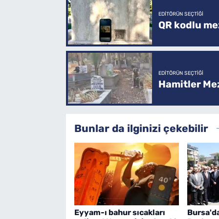
EDITÖRÜN SEÇTIĞI
QR kodlu mez
EDITÖRÜN SEÇTIĞI
Hamitler Me
Bunlar da ilginizi çekebilir
Eyyam-ı bahur sıcakları
Bursa'd