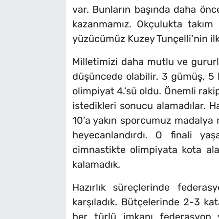
var. Bunların başında daha önc
kazanmamız. Okçulukta takım 
yüzücümüz Kuzey Tunçelli’nin ilk
Milletimizi daha mutlu ve gurur
düşüncede olabilir. 3 gümüş, 5 b
olimpiyat 4.’sü oldu. Önemli raki
istedikleri sonucu alamadılar.
10’a yakın sporcumuz madalya m
heyecanlandırdı. O finali y
cimnastikte olimpiyata kota ala
kalamadık.
Hazırlık süreçlerinde federas
karşıladık. Bütçelerinde 2-3 kat
her türlü imkanı federasyon 