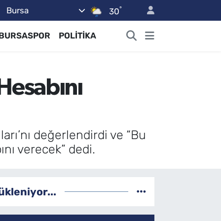
°
Bursa
30
BURSASPOR
POLİTİKA
Hesabını
arı’nı değerlendirdi ve “Bu
nı verecek” dedi.
ükleniyor...