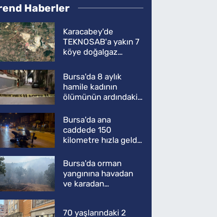
rend Haberler
Karacabey'de
TEKNOSAB'a yakın 7
köye doğalgaz
müjdesi
Bursa'da 8 aylık
hamile kadının
ölümünün ardındaki
şok gerçek
Bursa'da ana
caddede 150
kilometre hızla geldi,
ATV'yi biçti: 1 ölü
Bursa'da orman
yangınına havadan
ve karadan
müdahale
70 yaşlarındaki 2