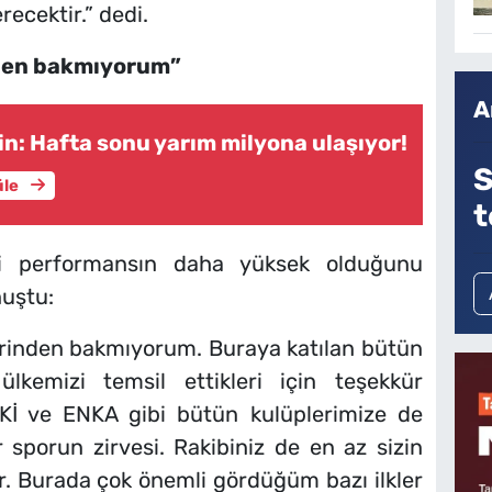
ecektir.” dedi.
den bakmıyorum”
A
in: Hafta sonu yarım milyona ulaşıyor!
S
üle
t
ri performansın daha yüksek olduğunu
nuştu:
rinden bakmıyorum. Buraya katılan bütün
ülkemizi temsil ettikleri için teşekkür
Kİ ve ENKA gibi bütün kulüplerimize de
 sporun zirvesi. Rakibiniz de en az sizin
r. Burada çok önemli gördüğüm bazı ilkler