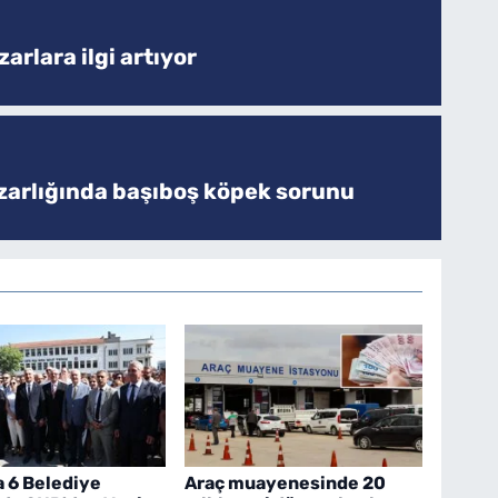
arlara ilgi artıyor
zarlığında başıboş köpek sorunu
a 6 Belediye
Araç muayenesinde 20