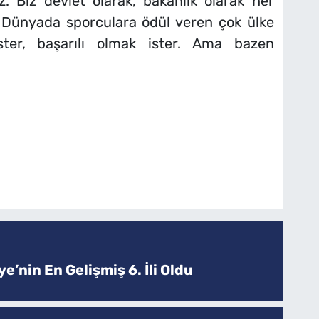
z. Biz devlet olarak, bakanlık olarak her
. Dünyada sporculara ödül veren çok ülke
ter, başarılı olmak ister. Ama bazen
e’nin En Gelişmiş 6. İli Oldu