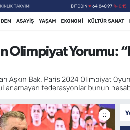
KİNLİK TAKVİMİ
DOLAR
47,7436
%0.18
EURO
55,2510
%0.32
NDEM
ASAYİŞ
YAŞAM
EKONOMİ
KÜLTÜR SANAT
STERLİN
64,4811
%0.38
GRAM ALTIN
6660.55
%0
n Olimpiyat Yorumu: “
BİST100
13.779
%-14
BITCOIN
64.840,97
%-0.15
n Aşkın Bak, Paris 2024 Olimpiyat Oyunl
kullanamayan federasyonlar bunun hesabı
Y