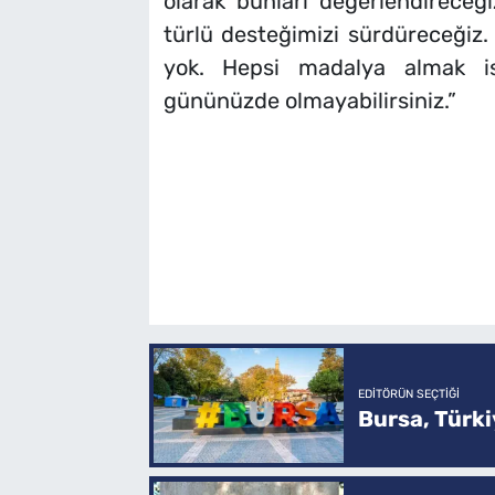
olarak bunları değerlendireceği
türlü desteğimizi sürdüreceğiz
yok. Hepsi madalya almak is
gününüzde olmayabilirsiniz.”
EDITÖRÜN SEÇTIĞI
Bursa, Türkiy