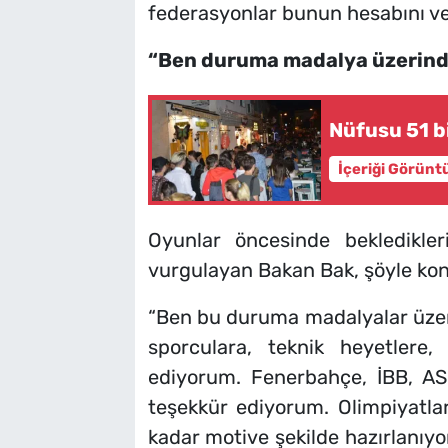
federasyonlar bunun hesabını ver
“Ben duruma madalya üzerin
Nüfusu 51 b
İçeriği Görünt
Oyunlar öncesinde bekledikle
vurgulayan Bakan Bak, şöyle ko
“Ben bu duruma madalyalar üze
sporculara, teknik heyetlere, 
ediyorum. Fenerbahçe, İBB, AS
teşekkür ediyorum. Olimpiyatlar
kadar motive şekilde hazırlanıyo