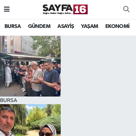
ÖZEL HABER
Hava Durumu
BURSA
GÜNDEM
ASAYİŞ
YAŞAM
EKONOMİ
İNCELEME
Trafik Durumu
MAGAZİN
TFF 2.Lig Beyaz Grup Puan Durumu ve Fikstür
BİLİM
Tüm Manşetler
DÜNYA
Son Dakika Haberleri
BURSA
TEKNOLOJİ
Haber Arşivi
SPOR
EĞİTİM