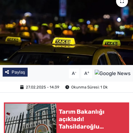
Paylaş
-
+
A
A
27.02.2025 - 14:39
Okunma Süresi: 1 Dk
Tarım Bakanlığı
açıkladı!
Tahsildaroğlu