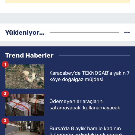
Yükleniyor...
Trend Haberler
1
Karacabey'de TEKNOSAB'a yakın 7
köye doğalgaz müjdesi
2
Ödemeyenler araçlarını
satamayacak, kullanamayacak
3
Bursa'da 8 aylık hamile kadının
ölümünün ardındaki şok gerçek