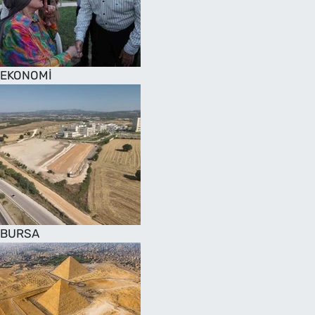
SAĞLIK
TV REHBERİ
EKONOMİ
BURSA