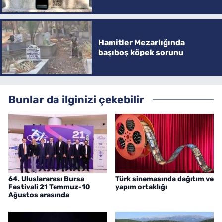
Hamitler Mezarlığında
başıboş köpek sorunu
Bunlar da ilginizi çekebilir
64. Uluslararası Bursa
Türk sinemasında dağıtım ve
Festivali 21 Temmuz-10
yapım ortaklığı
Ağustos arasında