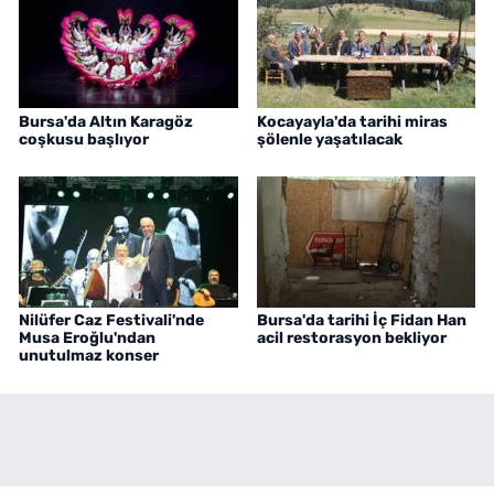
Bursa'da Altın Karagöz
Kocayayla'da tarihi miras
coşkusu başlıyor
şölenle yaşatılacak
Nilüfer Caz Festivali'nde
Bursa'da tarihi İç Fidan Han
Musa Eroğlu'ndan
acil restorasyon bekliyor
unutulmaz konser