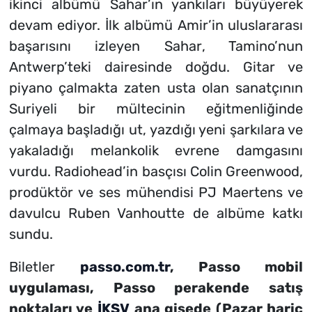
ikinci albümü
Sahar
’ın yankıları büyüyerek
devam ediyor. İlk albümü
Amir
’in uluslararası
başarısını izleyen
Sahar
, Tamino’nun
Antwerp’teki dairesinde doğdu. Gitar ve
piyano çalmakta zaten usta olan sanatçının
Suriyeli bir mültecinin eğitmenliğinde
çalmaya başladığı ut, yazdığı yeni şarkılara ve
yakaladığı melankolik evrene damgasını
vurdu. Radiohead’in basçısı Colin Greenwood,
prodüktör ve ses mühendisi PJ Maertens ve
davulcu Ruben Vanhoutte de albüme katkı
sundu.
Biletler
passo.com.tr
, Passo mobil
uygulaması, Passo perakende satış
noktaları ve
İKSV
ana gişede (Pazar hariç