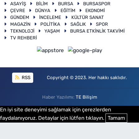
ASAYİŞ
BİLİM
BURSA
BURSASPOR
ÇEVRE
DÜNYA
EĞİTİM
EKONOMİ
GÜNDEM
İNCELEME
KÜLTÜR SANAT
MAGAZİN
POLİTİKA
SAĞLIK
SPOR
TEKNOLOJİ
YAŞAM
BURSA ETKİNLİK TAKVİMİ
TV REHBERİ
RSS
Copyright © 2023. Her hakkı saklıdır.
Haber Yazılımı:
TE Bilişim
En iyi site deneyimi sağlamak için çerezlerden
faydalanıyoruz. Detaylar için lütfen tıklayın.
Tamam